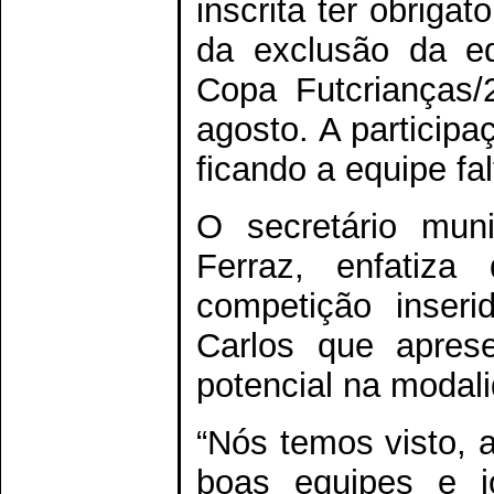
inscrita ter obriga
da exclusão da eq
Copa Futcrianças/
agosto. A participa
ficando a equipe fa
O secretário mun
Ferraz, enfatiz
competição inseri
Carlos que apres
potencial na modal
“Nós temos visto, 
boas equipes e j