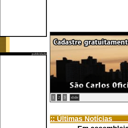
publicidade
1
2
3
slide
:: Últimas Notícias