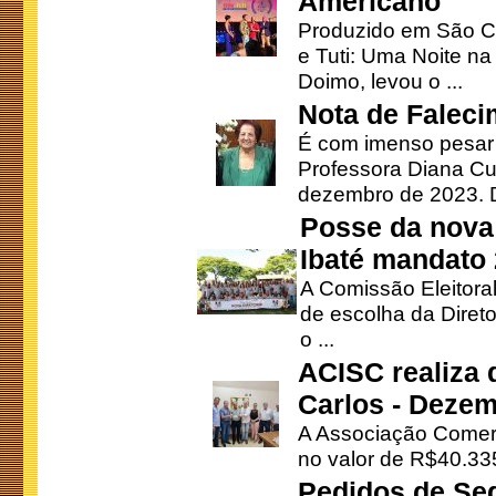
Americano
Produzido em São Ca
e Tuti: Uma Noite na
Doimo, levou o ...
Nota de Faleci
É com imenso pesar
Professora Diana Cu
dezembro de 2023. Di
Posse da nova 
Ibaté mandato
A Comissão Eleitora
de escolha da Direto
o ...
ACISC realiza 
Carlos - Deze
A Associação Comerc
no valor de R$40.335
Pedidos de Se