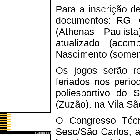
Para a inscrição d
documentos: RG, C
(Athenas Paulist
atualizado (aco
Nascimento (soment
Os jogos serão r
feriados nos perío
poliesportivo do 
(Zuzão), na Vila Sã
O Congresso Técn
Sesc/São Carlos, a
publicidade