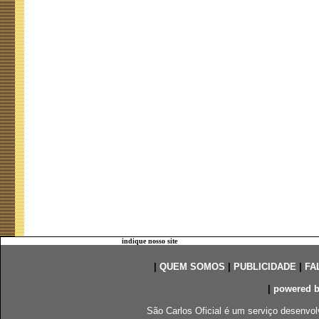
indique nosso site
|
QUEM SOMOS
|
PUBLICIDADE
|
FA
|
powered 
São Carlos Oficial é um serviço desenvol