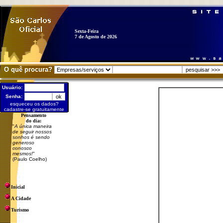
Sexta-Feira
7 de Agosto de 2026
O quê procura?
Usuário:
Senha:
esqueceu os dados?
cadastre-se gratuitamente
Pensamento
do dia:
"
A única maneira
de seguir nossos
sonhos é sendo
generoso
conosco
mesmos!
"
(Paulo Coelho)
Inicial
A Cidade
Turismo