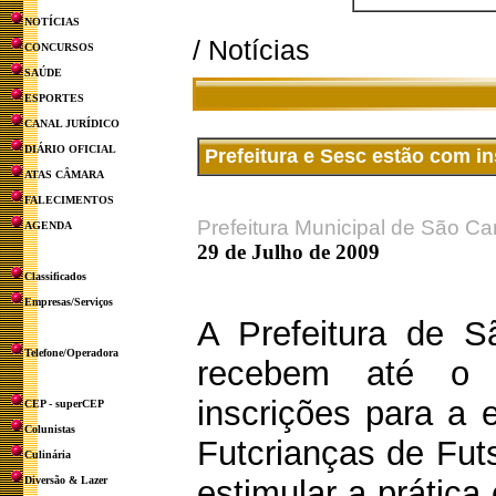
NOTÍCIAS
/ Notícias
CONCURSOS
SAÚDE
ESPORTES
CANAL JURÍDICO
DIÁRIO OFICIAL
Prefeitura e Sesc estão com i
ATAS CÂMARA
FALECIMENTOS
Prefeitura Municipal de São Ca
AGENDA
29 de Julho de 2009
Classificados
Empresas/Serviços
A Prefeitura de 
Telefone/Operadora
recebem até o
inscrições para a
CEP - superCEP
Colunistas
Futcrianças de Fut
Culinária
Diversão & Lazer
estimular a prática