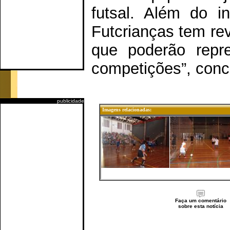
futsal. Além do i
Futcrianças tem re
que poderão repr
competições”, concl
publicidade
Imagens relacionadas:
Faça um comentário
sobre esta notícia