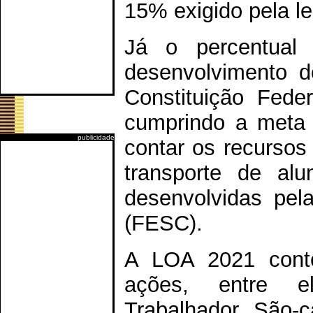
15% exigido pela le
Já o percentual
desenvolvimento d
Constituição Fede
cumprindo a meta 
publicidade
contar os recursos
transporte de al
desenvolvidas pel
(FESC).
A LOA 2021 conte
ações, entre e
Trabalhador São-c