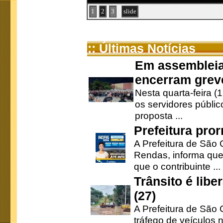
1
2
3
slide
:: Últimas Notícias
Em assembleia
encerram grev
Nesta quarta-feira (
os servidores públic
proposta ...
Prefeitura pro
A Prefeitura de São 
Rendas, informa que
que o contribuinte ...
Trânsito é lib
(27)
A Prefeitura de São C
tráfego de veículos 