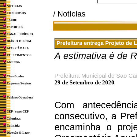
NOTÍCIAS
/ Notícias
CONCURSOS
SAÚDE
ESPORTES
CANAL JURÍDICO
DIÁRIO OFICIAL
Prefeitura entrega Projeto de
ATAS CÂMARA
A estimativa é de 
FALECIMENTOS
AGENDA
Prefeitura Municipal de São Ca
Classificados
29 de Setembro de 2020
Empresas/Serviços
Telefone/Operadora
Com antecedênci
CEP - superCEP
consecutivo, a Pre
Colunistas
encaminha o proj
Culinária
Diversão & Lazer