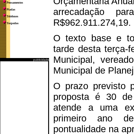
Orçamentária Anual
Pensamentos
arrecadação p
Piadas
Telefones
R$962.911.274,19.
Torpedos
O texto base e t
tarde desta terça-
Municipal, veread
publicidade
Municipal de Plane
O prazo previsto 
proposta é 30 de
atende a uma exp
primeiro ano d
pontualidade na ap