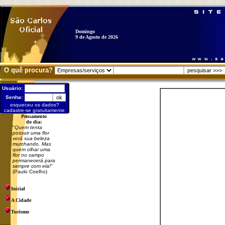
Domingo
9 de Agosto de 2026
O quê procura?
Usuário:
Senha:
esqueceu os dados?
cadastre-se gratuitamente
Pensamento
do dia:
"
Quem tenta
possuir uma flor
verá sua beleza
murchando. Mas
quem olhar uma
flor no campo
permanecerá para
sempre com ela!
"
(Paulo Coelho)
Inicial
A Cidade
Turismo