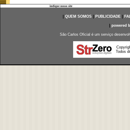
indique nosso site
|
QUEM SOMOS
|
PUBLICIDADE
|
FA
|
powered 
São Carlos Oficial é um serviço desenvol
Copyrig
Todos di