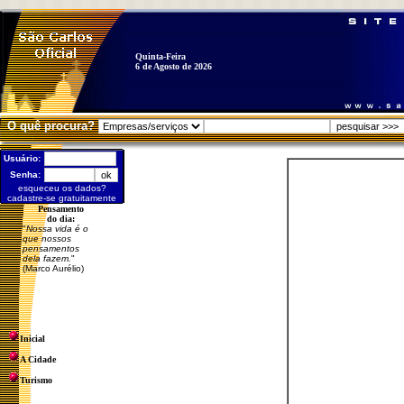
Quinta-Feira
6 de Agosto de 2026
O quê procura?
Usuário:
Senha:
esqueceu os dados?
cadastre-se gratuitamente
Pensamento
do dia:
"
Nossa vida é o
que nossos
pensamentos
dela fazem.
"
(Marco Aurélio)
Inicial
A Cidade
Turismo