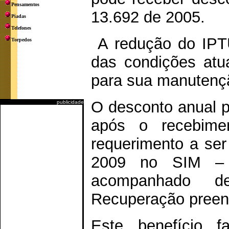
Pensamentos
13.692 de 2005.
Piadas
Telefones
A redução do IPT
Torpedos
das condições atu
para sua manutençã
O desconto anual 
publicidade
após o recebime
requerimento a ser
2009 no SIM – S
acompanhado 
Recuperação preen
Este benefício f