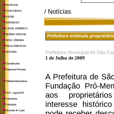
NOTÍCIAS
/ Notícias
CONCURSOS
SAÚDE
ESPORTES
CANAL JURÍDICO
DIÁRIO OFICIAL
Prefeitura estimula proprietár
ATAS CÂMARA
FALECIMENTOS
Prefeitura Municipal de São Ca
AGENDA
1 de Julho de 2009
Classificados
Empresas/Serviços
A Prefeitura de Sã
Telefone/Operadora
Fundação Pró-Mem
aos proprietár
CEP - superCEP
Colunistas
interesse históri
Culinária
Diversão & Lazer
pode receber desc