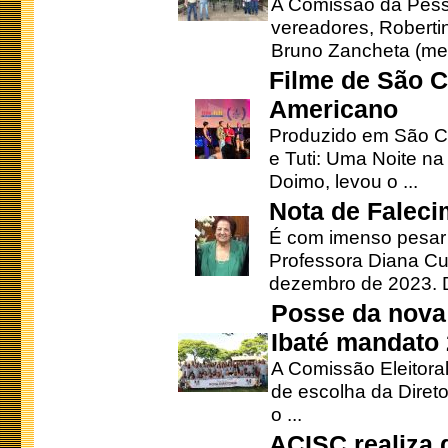
A Comissão da Pesso
vereadores, Robertinh
Bruno Zancheta (mem
Filme de São C
Americano
Produzido em São Ca
e Tuti: Uma Noite na
Doimo, levou o ...
Nota de Faleci
É com imenso pesar
Professora Diana Cu
dezembro de 2023. Di
Posse da nova 
Ibaté mandato
A Comissão Eleitora
de escolha da Direto
o ...
ACISC realiza 