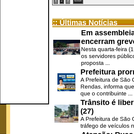
1
2
3
slide
:: Últimas Notícias
Em assembleia
encerram grev
Nesta quarta-feira (
os servidores públic
proposta ...
Prefeitura pro
A Prefeitura de São 
Rendas, informa que
que o contribuinte ...
Trânsito é lib
(27)
A Prefeitura de São C
tráfego de veículos 