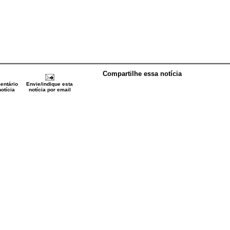
Compartilhe essa notícia
entário
Envie/indique esta
otícia
notícia por email