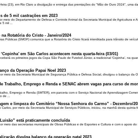
-feira (23), em Rio Claro a divulgação e entrega das premiações do "Mão de Ouro 2024", uma das
is de 5 mil castrações em 2023
por meio do Departamento de Defesa e Controle Animal da Secretaria Municipal de Agricultura e 
5 mil ...
 na Rotatória do Cristo - Janeiro/2024
ras Públicas (SMOP) comunica que a Rotatória do Cristo ficará interditada para trânsito de veícul
 ‘Copinha’ em São Carlos acontecem nesta quarta-feira (03/01)
ceberá os primeiros jogos da Copa São Paulo de Futebol Júnior, a tradicional ‘Copinha’, na quar
alanço da Operação Papai Noel 2023
por meio da Secretaria Municipal de Segurança Pública e Defesa Social, divulgou o balanço da 
 de Trabalho, Emprego e Renda e SENAC abrem vagas para curso de mon
rabalho, Emprego e Renda (SMTER), em parceria com o Serviço Nacional de Aprendizagem Comer
o de ...
oçagem e limpeza do Cemitério “Nossa Senhora do Carmo” - Dezembro/20
o Carlos, por meio da Secretaria Municipal de Serviços Públicos, iniciou, na manhã desta quinta-f
Luisão” está praticamente concluída
por meio das secretarias municipais de Obras Públicas e de Esportes e Cultura e com o apoio d
alização divulga balanço da operação natal 2023