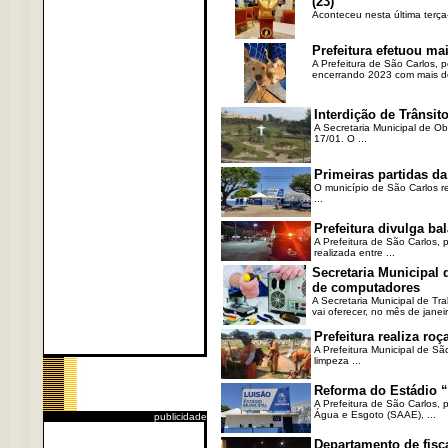
(23)
Aconteceu nesta última terça
Prefeitura efetuou ma
A Prefeitura de São Carlos, 
encerrando 2023 com mais de 
Interdição de Trânsito
A Secretaria Municipal de Ob
17/01. O ...
Primeiras partidas da
O município de São Carlos re
...
Prefeitura divulga b
A Prefeitura de São Carlos, 
realizada entre ...
Secretaria Municipal
de computadores
A Secretaria Municipal de T
vai oferecer, no mês de janeir
Prefeitura realiza r
A Prefeitura Municipal de Sã
limpeza ...
Reforma do Estádio “
A Prefeitura de São Carlos, 
Água e Esgoto (SAAE), ...
publicidade
Departamento de fisc