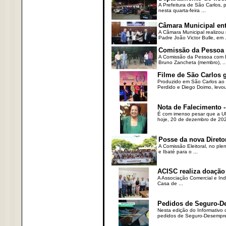
A Prefeitura de São Carlos,
nesta quarta-feira ...
Câmara Municipal ent
A Câmara Municipal realizou 
Padre João Victor Bulle, em .
Comissão da Pessoa c
A Comissão da Pessoa com Defi
Bruno Zancheta (membro), ..
Filme de São Carlos 
Produzido em São Carlos ao l
Perdido e Diego Doimo, levou 
Nota de Falecimento -
É com imenso pesar que a UN
hoje, 20 de dezembro de 2023
Posse da nova Direto
A Comissão Eleitoral, no ple
e Ibaté para o ...
ACISC realiza doação
A Associação Comercial e Ind
Casa de ...
Pedidos de Seguro-D
Nesta edição do Informativo
pedidos de Seguro-Desempre