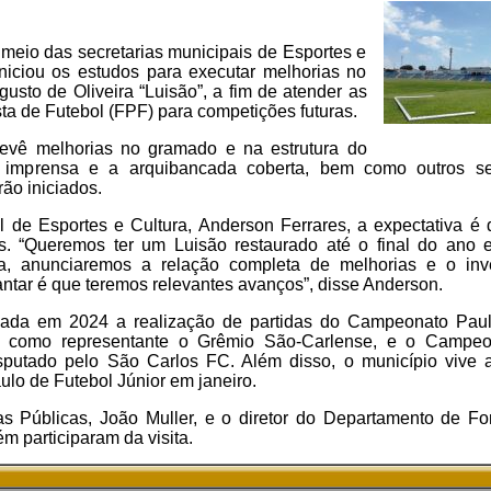
 meio das secretarias municipais de Esportes e
iniciou os estudos para executar melhorias no
gusto de Oliveira “Luisão”, a fim de atender as
ta de Futebol (FPF) para competições futuras.
revê melhorias no gramado e na estrutura do
 imprensa e a arquibancada coberta, bem como outros se
ão iniciados.
l de Esportes e Cultura, Anderson Ferrares, a expectativa é
. “Queremos ter um Luisão restaurado até o final do ano e
ura, anunciaremos a relação completa de melhorias e o inv
tar é que teremos relevantes avanços”, disse Anderson.
mada em 2024 a realização de partidas do Campeonato Pauli
 como representante o Grêmio São-Carlense, e o Campeon
putado pelo São Carlos FC. Além disso, o município vive a
o de Futebol Júnior em janeiro.
as Públicas, João Muller, e o diretor do Departamento de F
 participaram da visita.