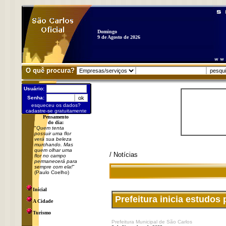
Domingo
9 de Agosto de 2026
O quê procura?
Usuário:
Senha:
esqueceu os dados?
cadastre-se gratuitamente
Pensamento
do dia:
"
Quem tenta
possuir uma flor
verá sua beleza
murchando. Mas
quem olhar uma
/ Notícias
flor no campo
permanecerá para
sempre com ela!
"
(Paulo Coelho)
Inicial
Prefeitura inicia estudos
A Cidade
Turismo
Prefeitura Municipal de São Carlos