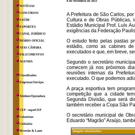
8 de Novembro de 2023
NOTÍCIAS
CONCURSOS
A Prefeitura de São Carlos, por
Cultura e de Obras Públicas, 
SAÚDE
Estádio Municipal Prof. Luís Au
ESPORTES
exigências da Federação Paulis
CANAL JURÍDICO
O estudo feito pelas pastas p
DIÁRIO OFICIAL
estádio, como as cabines de
ATAS CÂMARA
executados e que, em breve, ser
FALECIMENTOS
Segundo o secretário municipa
AGENDA
comecem já nos próximos dias
reuniões internas da Prefeit
Classificados
executado. O que podemos adian
Empresas/Serviços
A praça esportiva tem progra
competição que a cidade tem
Telefone/Operadora
Segunda Divisão, que será dis
também receber a Copa São Paul
CEP - superCEP
O secretário municipal de Obr
Colunistas
Eduardo “Magrão” Araújo, também
Culinária
Diversão & Lazer
Imagens relacionadas: