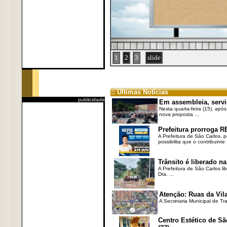
1
2
3
slide
:: Últimas Notícias
publicidade
Em assembleia, servi
Nesta quarta-feira (15), após
nova proposta ...
Prefeitura prorroga R
A Prefeitura de São Carlos, 
possibilita que o contribuinte .
Trânsito é liberado na
A Prefeitura de São Carlos li
Dra. ...
Atenção: Ruas da Vila
A Secretaria Municipal de Tr
Centro Estético de Sã