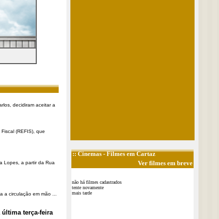
rlos, decidiram aceitar a
Fiscal (REFIS), que
::
Cinemas
- Filmes em Cartaz
Ver filmes em breve
a Lopes, a partir da Rua
não há filmes cadastrados
tente novamente
mais tarde
a a circulação em mão ...
última terça-feira