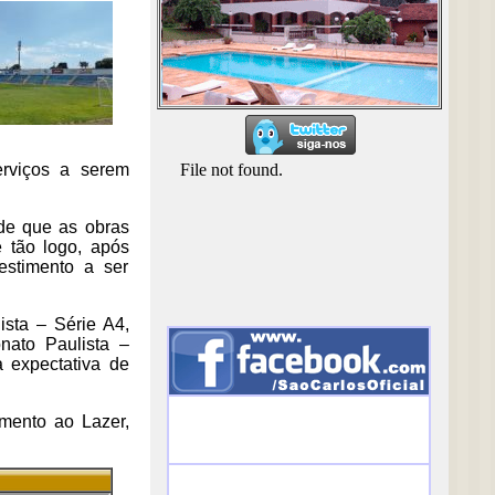
rviços a serem
 de que as obras
 tão logo, após
estimento a ser
sta – Série A4,
ato Paulista –
 expectativa de
omento ao Lazer,