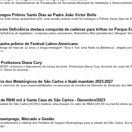
 por meio do Departamento de Fiscalização da Secretaria Municipal de Habitação e Desenvolvime
regou Prêmio Santo Dias ao Padre João Victor Bulle
na noite desta quarta-feira (20), uma sessão solene onde foi entregue o Prêmio Santo Dias de 
..
om Deficiência destaca conquista de cadeiras para trilhas no Parque E
ciência do legislativo, composta pelos vereadores, Robertinho Mori (presidente), Ubirajara Teixei
.
ganha prêmio de Festival Latino-Americano
ongo de mais de 12 anos, o longa-metragem "Teca e Tuti: Uma Noite na Biblioteca", dirigido po
o ...
 Professora Diana Cury
ICEP comunica o falecimento da nossa docente, Professora Diana Cury, docente do curso de 
. Diana foi docente ...
ria dos Metalúrgicos de São Carlos e Ibaté mandato 2023-2027
no exercício de suas responsabilidades no processo de escolha da Diretoria do Sindicato dos Me
 de R$40 mil à Santa Casa de São Carlos - Dezembro/2023
ustrial de São Carlos (ACISC) realizou uma doação no valor de R$40.335,00 na manhã desta quin
esemprego, Mercado e Gestão
 consideramos a matéria dos Pedidos de Seguro-Desemprego para a cidade de São Carlos. Em te
go ...