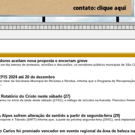
dores aceitam nova proposta e encerram greve
 um dia intenso de protestos, reuniões e discussões, os servidores públicos municipais de São Ca
EFIS 2024 até 20 de dezembro
por meio da Secretaria Municipal de Receitas e Rendas, informa que o Programa de Recuperação 
..
 Rotatório do Cristo neste sábado (27)
berou no início da tarde deste sábado (27/01), o tráfego de veículos na Avenida Francisco Pereir
 Alpes sofrem alteração de sentido a partir de segunda-feira (29)
ansporte e Trânsito (SMTT) informa que, a partir da próxima segunda-feira (29/01), será implantad
o Carlos foi premiado vencedor em evento regional da área de beleza na 