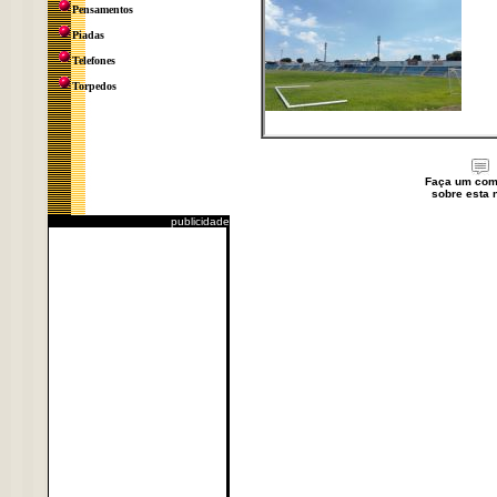
Pensamentos
Piadas
Telefones
Torpedos
Faça um com
sobre esta n
publicidade