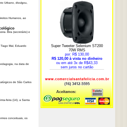
nto Urbano, divulgou,
Direitos Humanos, ao
cológico
ra- Bira (secretário) e
r Tiago Mal, Eduardo
Pedagogia, na data de
talúrgicos de São Carlos
ta-feira (14), a Santa
rmos conceituais, os