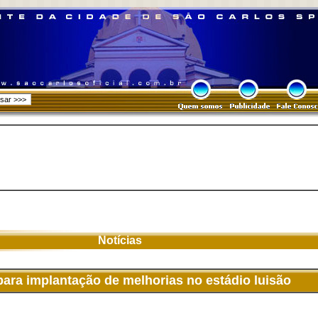
Notícias
 para implantação de melhorias no estádio luisão