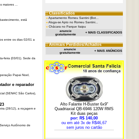
 maiores ...
:: Classificados
Apartamento Romeu Santini (Bot...
Abastecimento, está
Aluga-se Apto no Romeu Santini...
Chácara no Parque Itaipu
anuncie
+ MAIS CLASSIFICADOS
gratuitamente
os entre os dias 02/01 a
:: Animais Perdidos/Achados
anuncie
+ MAIS ANÚNCIOS
gratuitamente
ta-feira (03/01). Sede da
Operação Papai Noel,
tador e reparador
cial (SENAC São Carlos),
23
eira (28/12), a roçagem e
o Serviço Autônomo de