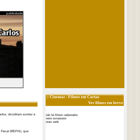
publicidade
::
Cinemas
- Filmes em Cartaz
Ver filmes em breve
rlos, decidiram aceitar a
não há filmes cadastrados
tente novamente
mais tarde
Fiscal (REFIS), que