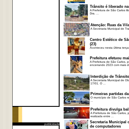
Trânsito é liberado na
A Prefeitura de São Carlos li
Dra. ...
Atenção: Ruas da Vila
A Secretaria Municipal de Tr
Centro Estético de Sã
(23)
Aconteceu nesta última terça
Prefeitura efetuou ma
A Prefeitura de São Carlos, 
encerrando 2023 com mais de 
Interdição de Trânsito
A Secretaria Municipal de Ob
17/01. O ...
Primeiras partidas da
O município de São Carlos re
...
Prefeitura divulga b
A Prefeitura de São Carlos, 
realizada entre ...
Secretaria Municipal
publicidade
de computadores