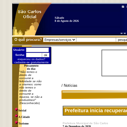
Sábado
8 de Agosto de 2026
O quê procura?
Usuário:
Senha:
esqueceu os dados?
cadastre-se gratuitamente
Pensamento
do dia:
"
Não temos o
direito de
consumir a
felicidade se não
a criarmos: como
/ Notícias
não temos o
direito de
consumir a
riqueza, se não a
produzimos!
"
(Desconhecido)
Prefeitura inicia recuper
Inicial
A Cidade
Prefeitura Municipal de São Carlos
Turismo
7 de Dezembro de 2020