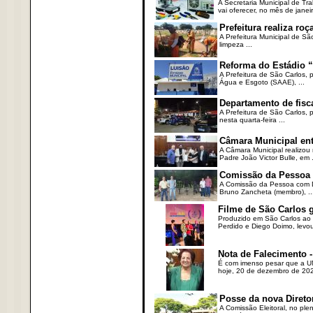
A Secretaria Municipal de T
vai oferecer, no mês de janeir
Prefeitura realiza r
A Prefeitura Municipal de Sã
limpeza ...
Reforma do Estádio “
A Prefeitura de São Carlos, 
Água e Esgoto (SAAE), ...
Departamento de fisc
A Prefeitura de São Carlos,
nesta quarta-feira ...
Câmara Municipal ent
A Câmara Municipal realizou 
Padre João Victor Bulle, em .
Comissão da Pessoa c
A Comissão da Pessoa com Defi
Bruno Zancheta (membro), ..
Filme de São Carlos 
Produzido em São Carlos ao l
Perdido e Diego Doimo, levou 
Nota de Falecimento -
É com imenso pesar que a UN
hoje, 20 de dezembro de 2023
Posse da nova Direto
A Comissão Eleitoral, no ple