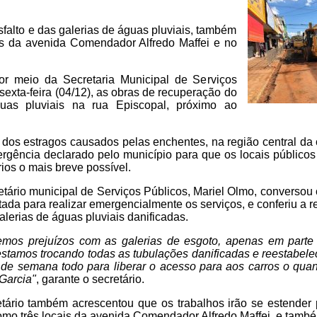
falto e das galerias de águas pluviais, também
os da avenida Comendador Alfredo Maffei e no
or meio da Secretaria Municipal de Serviços
 sexta-feira (04/12), as obras de recuperação do
guas pluviais na rua Episcopal, próximo ao
dos estragos causados pelas enchentes, na região central da c
gência declarado pelo município para que os locais públicos
ios o mais breve possível.
cretário municipal de Serviços Públicos, Mariel Olmo, converso
da para realizar emergencialmente os serviços, e conferiu a re
alerias de águas pluviais danificadas.
emos prejuízos com as galerias de esgoto, apenas em parte 
 estamos trocando todas as tubulações danificadas e reestabel
al de semana todo para liberar o acesso para aos carros o qua
 Garcia"
, garante o secretário.
tário também acrescentou que os trabalhos irão se estender 
como três locais da avenida Comendador Alfredo Maffei, e també