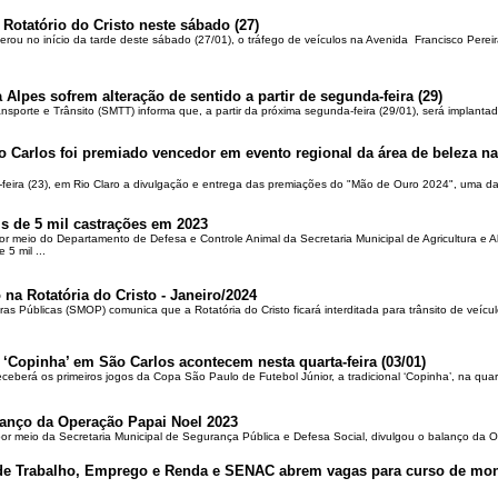
 Rotatório do Cristo neste sábado (27)
berou no início da tarde deste sábado (27/01), o tráfego de veículos na Avenida Francisco Pereir
 Alpes sofrem alteração de sentido a partir de segunda-feira (29)
ansporte e Trânsito (SMTT) informa que, a partir da próxima segunda-feira (29/01), será implantad
o Carlos foi premiado vencedor em evento regional da área de beleza na 
-feira (23), em Rio Claro a divulgação e entrega das premiações do "Mão de Ouro 2024", uma das
is de 5 mil castrações em 2023
por meio do Departamento de Defesa e Controle Animal da Secretaria Municipal de Agricultura e 
5 mil ...
 na Rotatória do Cristo - Janeiro/2024
ras Públicas (SMOP) comunica que a Rotatória do Cristo ficará interditada para trânsito de veícul
 ‘Copinha’ em São Carlos acontecem nesta quarta-feira (03/01)
ceberá os primeiros jogos da Copa São Paulo de Futebol Júnior, a tradicional ‘Copinha’, na quar
alanço da Operação Papai Noel 2023
por meio da Secretaria Municipal de Segurança Pública e Defesa Social, divulgou o balanço da 
 de Trabalho, Emprego e Renda e SENAC abrem vagas para curso de mon