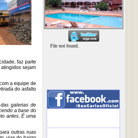
idade, faz parte
 atingidos sejam
u com a equipe de
tirada do asfalto
das galerias de
ecendo a base do
nto antes. É uma
para outras ruas
m, vias do bairro