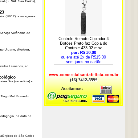
cial (SENAC São Carlos),
23
eira (28/12), a roçagem e
o Serviço Autônomo de
nto Urbano, divulgou,
Direitos Humanos, ao
cológico
ra- Bira (secretário) e
r Tiago Mal, Eduardo
Pedagogia, na data de
talúrgicos de São Carlos