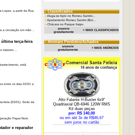
a Lopes, a partir da Rua
:: Classificados
Aluga-se Apto no Romeu Santini...
Apartamento Romeu Santini (Bot...
Chácara no Parque Itaipu
anuncie
a a circulação em mão ...
+ MAIS CLASSIFICADOS
gratuitamente
última terça-feira
:: Animais Perdidos/Achados
anuncie
+ MAIS ANÚNCIOS
gratuitamente
 maiores ...
Abastecimento, está
os entre os dias 02/01 a
ta-feira (03/01). Sede da
Operação Papai Noel,
tador e reparador