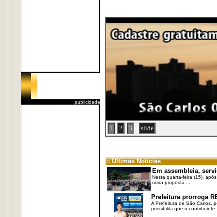
publicidade
1
2
3
slide
:: Últimas Notícias
Em assembleia, servi
Nesta quarta-feira (15), após
nova proposta ...
Prefeitura prorroga R
A Prefeitura de São Carlos, 
possibilita que o contribuinte .