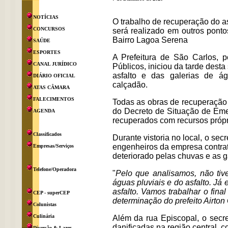
NOTÍCIAS
O trabalho de recuperação do as
CONCURSOS
será realizado em outros pont
Bairro Lagoa Serena
SAÚDE
ESPORTES
A Prefeitura de São Carlos, p
CANAL JURÍDICO
Públicos, iniciou da tarde desta
asfalto e das galerias de á
DIÁRIO OFICIAL
calçadão.
ATAS CÂMARA
FALECIMENTOS
Todas as obras de recuperação 
do Decreto de Situação de Emer
AGENDA
recuperados com recursos própr
Classificados
Durante vistoria no local, o se
engenheiros da empresa contrata
Empresas/Serviços
deteriorado pelas chuvas e as g
Telefone/Operadora
"
Pelo que analisamos, não tiv
águas pluviais e do asfalto. Já
asfalto. Vamos trabalhar o fin
CEP - superCEP
determinação do prefeito Airton
Colunistas
Culinária
Além da rua Episcopal, o secre
danificadas na região central, 
Diversão & Lazer