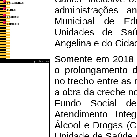
Pensamentos
administrações a
Piadas
Telefones
Municipal de Ed
Torpedos
Unidades de Saú
Angelina e do Cidad
Somente em 2018 f
publicidade
o prolongamento d
no trecho entre as
a obra da creche n
Fundo Social d
Atendimento Integ
Álcool e Drogas (C
Unidade de Saúde d