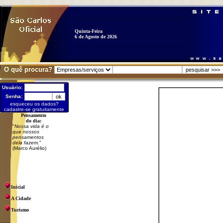
Quinta-Feira
6 de Agosto de 2026
O quê procura?
Usuário:
Senha:
esqueceu os dados?
cadastre-se gratuitamente
Pensamento
do dia:
"
Nossa vida é o
que nossos
pensamentos
dela fazem.
"
(Marco Aurélio)
Inicial
A Cidade
Turismo