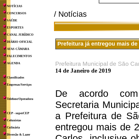
NOTÍCIAS
/ Notícias
CONCURSOS
SAÚDE
ESPORTES
CANAL JURÍDICO
DIÁRIO OFICIAL
Prefeitura já entregou mais de
ATAS CÂMARA
FALECIMENTOS
Prefeitura Municipal de São Ca
AGENDA
14 de Janeiro de 2019
Classificados
Empresas/Serviços
De acordo com
Telefone/Operadora
Secretaria Municip
a Prefeitura de Sã
CEP - superCEP
Colunistas
entregou mais de 2
Culinária
Diversão & Lazer
Carlos, inclusive 