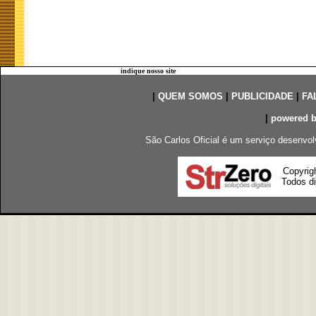
indique nosso site
|
QUEM SOMOS
|
PUBLICIDADE
|
FA
|
powered 
São Carlos Oficial é um serviço desenvol
Copyrig
Todos di