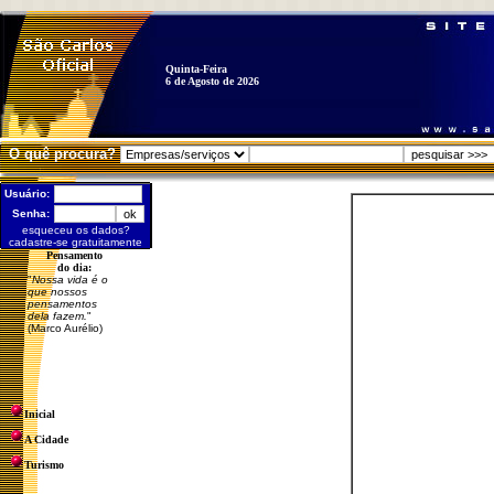
Quinta-Feira
6 de Agosto de 2026
O quê procura?
Usuário:
Senha:
esqueceu os dados?
cadastre-se gratuitamente
Pensamento
do dia:
"
Nossa vida é o
que nossos
pensamentos
dela fazem.
"
(Marco Aurélio)
Inicial
A Cidade
Turismo