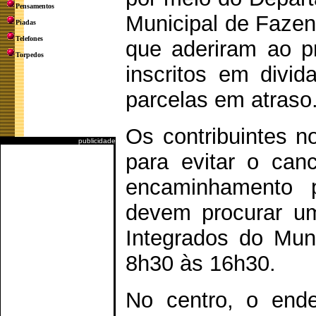
Pensamentos
Municipal de Fazen
Piadas
Telefones
que aderiram ao p
Torpedos
inscritos em divi
parcelas em atraso
Os contribuintes n
publicidade
para evitar o can
encaminhamento p
devem procurar u
Integrados do Muni
8h30 às 16h30.
No centro, o end