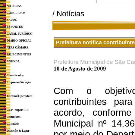
NOTÍCIAS
/ Notícias
CONCURSOS
SAÚDE
ESPORTES
CANAL JURÍDICO
DIÁRIO OFICIAL
Prefeitura notifica contribui
ATAS CÂMARA
FALECIMENTOS
Prefeitura Municipal de São Ca
AGENDA
10 de Agosto de 2009
Classificados
Empresas/Serviços
Com o objetiv
Telefone/Operadora
contribuintes pa
acordo, conforme
CEP - superCEP
Colunistas
Municipal nº 14.36
Culinária
Diversão & Lazer
por meio do Depart