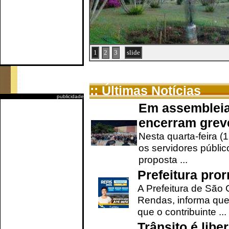
1
2
3
slide
:: Últimas Notícias
publicidade
Em assembleia
encerram grev
Nesta quarta-feira (
os servidores públic
proposta ...
Prefeitura pro
A Prefeitura de São 
Rendas, informa que
que o contribuinte ...
Trânsito é lib