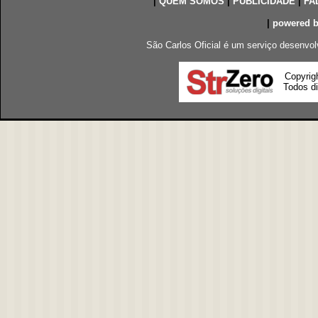
|
QUEM SOMOS
|
PUBLICIDADE
|
FA
|
powered 
São Carlos Oficial é um serviço desenvol
Copyrig
Todos di