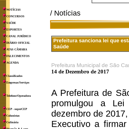
NOTÍCIAS
/ Notícias
CONCURSOS
SAÚDE
ESPORTES
CANAL JURÍDICO
Prefeitura sanciona lei que e
DIÁRIO OFICIAL
Saúde
ATAS CÂMARA
FALECIMENTOS
AGENDA
Prefeitura Municipal de São Ca
14 de Dezembro de 2017
Classificados
Empresas/Serviços
A Prefeitura de Sã
Telefone/Operadora
promulgou a Lei
CEP - superCEP
dezembro de 2017, 
Colunistas
Executivo a firma
Culinária
Diversão & Lazer