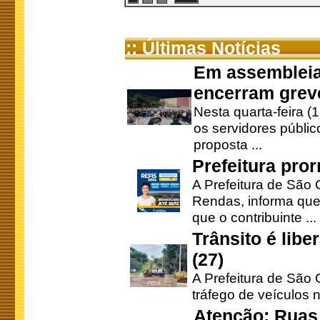
:: Últimas Notícias
Em assembleia
encerram grev
Nesta quarta-feira (
os servidores públic
proposta ...
Prefeitura pro
A Prefeitura de São 
Rendas, informa que
que o contribuinte ...
Trânsito é lib
(27)
A Prefeitura de São C
tráfego de veículos 
Atenção: Ruas 