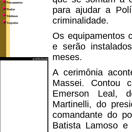
Pensamentos
para ajudar a Pol
Piadas
Telefones
criminalidade.
Torpedos
Os equipamentos c
e serão instalados
meses.
publicidade
A cerimônia acont
Massei. Contou co
Emerson Leal, d
Martinelli, do pre
comandante do poli
Batista Lamoso e