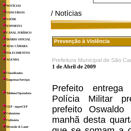
NOTÍCIAS
/ Notícias
CONCURSOS
SAÚDE
ESPORTES
CANAL JURÍDICO
DIÁRIO OFICIAL
Prevenção à Violência
ATAS CÂMARA
FALECIMENTOS
Prefeitura Municipal de São Ca
AGENDA
1 de Abril de 2009
Classificados
Empresas/Serviços
Prefeito entreg
Telefone/Operadora
Polícia Militar p
prefeito Oswaldo
CEP - superCEP
Colunistas
manhã desta quarta
Culinária
Diversão & Lazer
que se somam a ou