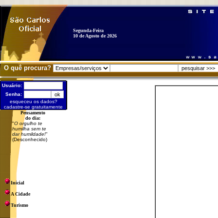
Segunda-Feira
10 de Agosto de 2026
O quê procura?
Usuário:
Senha:
esqueceu os dados?
cadastre-se gratuitamente
Pensamento
do dia:
"
O orgulho te
humilha sem te
dar humildade!
"
(Desconhecido)
Inicial
A Cidade
Turismo