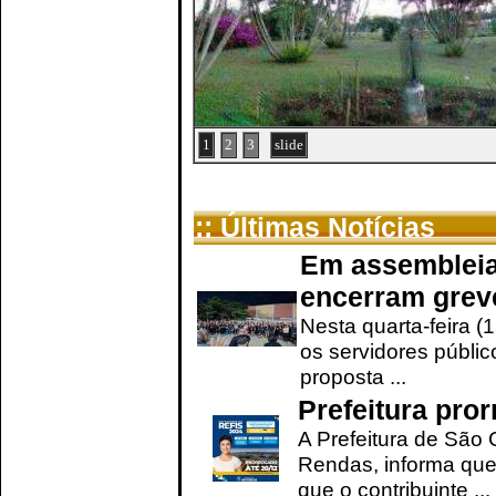
1
2
3
slide
:: Últimas Notícias
Em assembleia
encerram grev
Nesta quarta-feira (
os servidores públic
proposta ...
Prefeitura pro
A Prefeitura de São 
Rendas, informa que
que o contribuinte ...