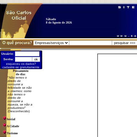
Sábado
8 de Agosto de 2026
O quê procura?
Usuário:
Senha:
esqueceu os dados?
cadastre-se gratuitamente
Pensamento
do dia:
"
Não temos o
direito de
consumir a
felicidade se não
a criarmos: como
não temos o
direito de
consumir a
riqueza, se não a
produzimos!
"
(Desconhecido)
Inicial
A Cidade
Turismo