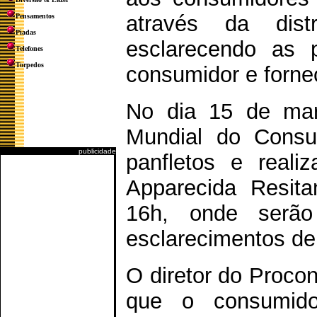
através da dist
Pensamentos
Piadas
esclarecendo as p
Telefones
Torpedos
consumidor e forne
No dia 15 de ma
Mundial do Consum
publicidade
panfletos e reali
Apparecida Resita
16h, onde serã
esclarecimentos de
O diretor do Proco
que o consumido