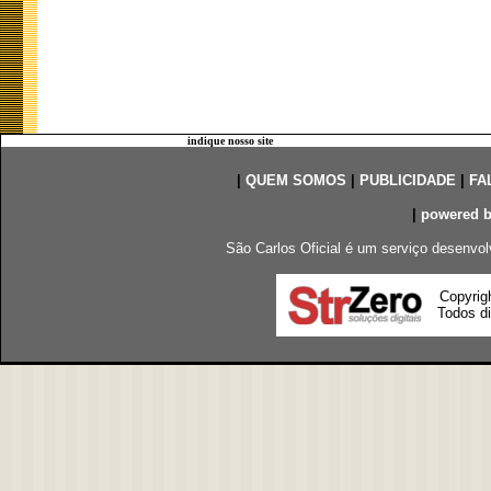
indique nosso site
|
QUEM SOMOS
|
PUBLICIDADE
|
FA
|
powered 
São Carlos Oficial é um serviço desenvol
Copyrig
Todos di