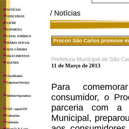
NOTÍCIAS
/ Notícias
CONCURSOS
SAÚDE
ESPORTES
CANAL JURÍDICO
Procon São Carlos promove m
DIÁRIO OFICIAL
ATAS CÂMARA
FALECIMENTOS
Prefeitura Municipal de São Ca
AGENDA
11 de Março de 2013
Classificados
Empresas/Serviços
Para comemor
consumidor, o Pr
Telefone/Operadora
parceria com a 
CEP - superCEP
Municipal, preparou
Colunistas
Culinária
aos consumidores 
Diversão & Lazer