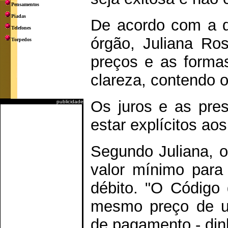
Pensamentos
Piadas
De acordo com a d
Telefones
órgão, Juliana Ros
Torpedos
preços e as forma
clareza, contendo o
Os juros e as pr
publicidade
estar explícitos aos
Segundo Juliana, o
valor mínimo para 
débito. "O Código
mesmo preço de u
de pagamento - dinh