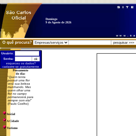
Domingo
9 de Agosto de 2026
O quê procura?
Usuário:
Senha:
esqueceu os dados?
cadastre-se gratuitamente
Pensamento
do dia:
"
Quem tenta
possuir uma flor
verá sua beleza
murchando. Mas
quem olhar uma
flor no campo
permanecerá para
sempre com ela!
"
(Paulo Coelho)
Inicial
A Cidade
Turismo