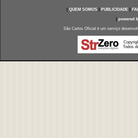
|
QUEM SOMOS
|
PUBLICIDADE
|
FA
|
powered 
São Carlos Oficial é um serviço desenvol
Copyrig
Todos di