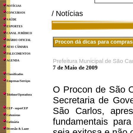
NOTÍCIAS
/ Notícias
CONCURSOS
SAÚDE
ESPORTES
CANAL JURÍDICO
DIÁRIO OFICIAL
Procon dá dicas para compras
ATAS CÂMARA
FALECIMENTOS
Prefeitura Municipal de São Ca
AGENDA
7 de Maio de 2009
Classificados
Empresas/Serviços
O Procon de São Ca
Telefone/Operadora
Secretaria de Gove
São Carlos, apre
CEP - superCEP
Colunistas
fundamentais par
Culinária
Diversão & Lazer
seja exitosa e não