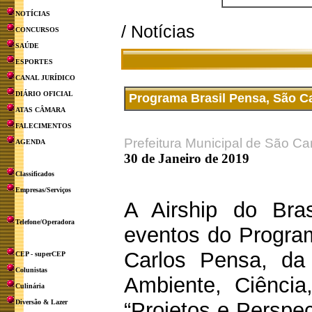
NOTÍCIAS
/ Notícias
CONCURSOS
SAÚDE
ESPORTES
CANAL JURÍDICO
DIÁRIO OFICIAL
Programa Brasil Pensa, São C
ATAS CÂMARA
FALECIMENTOS
Prefeitura Municipal de São Ca
AGENDA
30 de Janeiro de 2019
Classificados
Empresas/Serviços
A Airship do Bras
Telefone/Operadora
eventos do Progra
Carlos Pensa, da
CEP - superCEP
Colunistas
Ambiente, Ciência
Culinária
Diversão & Lazer
“Projetos e Perspect