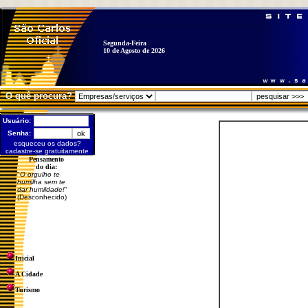
Segunda-Feira
10 de Agosto de 2026
O quê procura?
Usuário:
Senha:
esqueceu os dados?
cadastre-se gratuitamente
Pensamento
do dia:
"
O orgulho te
humilha sem te
dar humildade!
"
(Desconhecido)
Inicial
A Cidade
Turismo