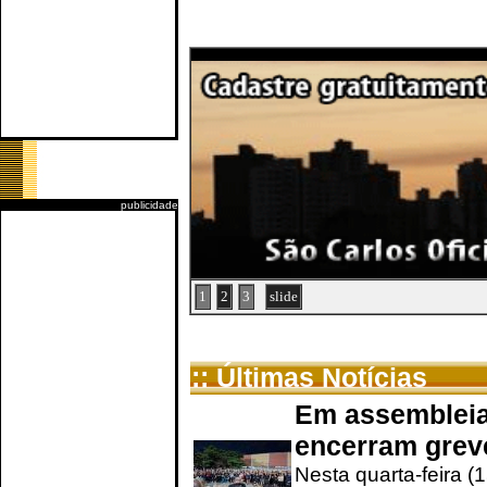
publicidade
1
2
3
slide
:: Últimas Notícias
Em assembleia
encerram grev
Nesta quarta-feira (