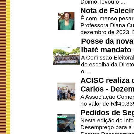
Doimo, levou o ...
Nota de Faleci
É com imenso pesar
Professora Diana Cu
dezembro de 2023. Di
Posse da nova 
Ibaté mandato
A Comissão Eleitora
de escolha da Direto
o ...
ACISC realiza 
Carlos - Deze
A Associação Comerc
no valor de R$40.335
Pedidos de Se
Nesta edição do Inf
Desemprego para a c