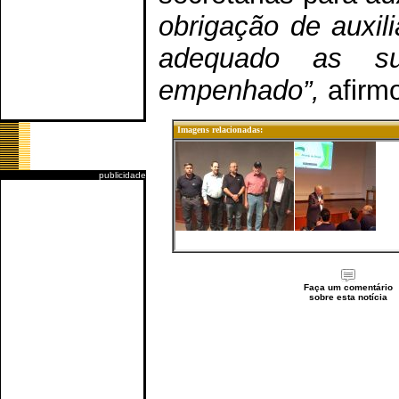
obrigação de auxil
adequado as su
empenhado”,
afirmo
Imagens relacionadas:
publicidade
Faça um comentário
sobre esta notícia