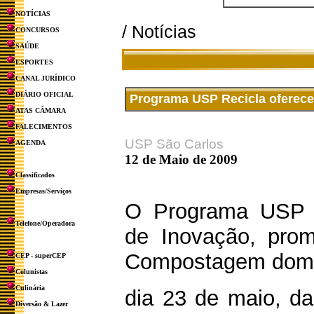
NOTÍCIAS
/ Notícias
CONCURSOS
SAÚDE
ESPORTES
CANAL JURÍDICO
DIÁRIO OFICIAL
Programa USP Recicla oferec
ATAS CÂMARA
FALECIMENTOS
USP São Carlos
AGENDA
12 de Maio de 2009
Classificados
Empresas/Serviços
O Programa USP R
Telefone/Operadora
de Inovação, prom
Compostagem domés
CEP - superCEP
Colunistas
Culinária
dia 23 de maio, da
Diversão & Lazer