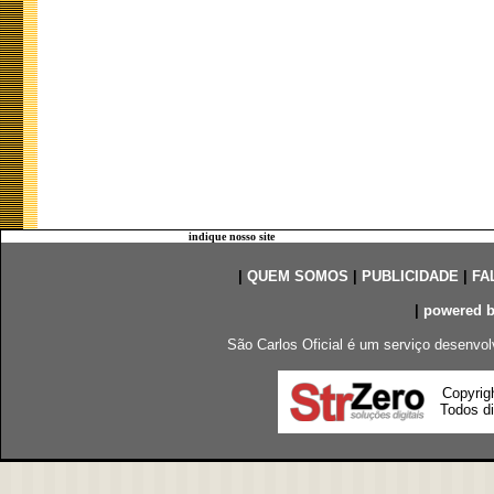
indique nosso site
|
QUEM SOMOS
|
PUBLICIDADE
|
FA
|
powered 
São Carlos Oficial é um serviço desenvol
Copyrig
Todos di