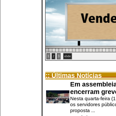
1
2
3
slide
:: Últimas Notícias
Em assembleia
encerram grev
Nesta quarta-feira (
os servidores públic
proposta ...