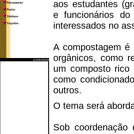
aos estudantes (g
Pensamentos
Piadas
e funcionários d
Telefones
interessados no as
Torpedos
A compostagem é a
orgânicos, como r
publicidade
um composto rico e
como condicionador
outros.
O tema será aborda
Sob coordenação d