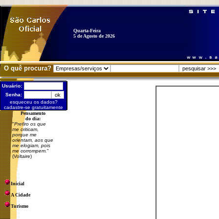
Quarta-Feira
5 de Agosto de 2026
O quê procura?
Usuário:
Senha:
esqueceu os dados?
cadastre-se gratuitamente
Pensamento
do dia:
"
Prefiro os que
me criticam,
porque me
orientam, aos que
me elogiam, pois
me corrompem.
"
(Voltaire)
Inicial
A Cidade
Turismo