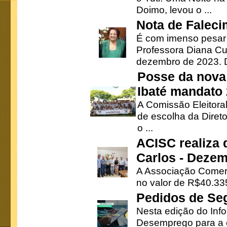
Doimo, levou o ...
Nota de Faleci
É com imenso pesar
Professora Diana Cu
dezembro de 2023. Di
Posse da nova 
Ibaté mandato
A Comissão Eleitora
de escolha da Direto
o ...
ACISC realiza 
Carlos - Deze
A Associação Comerc
no valor de R$40.335
Pedidos de Se
Nesta edição do Inf
Desemprego para a c