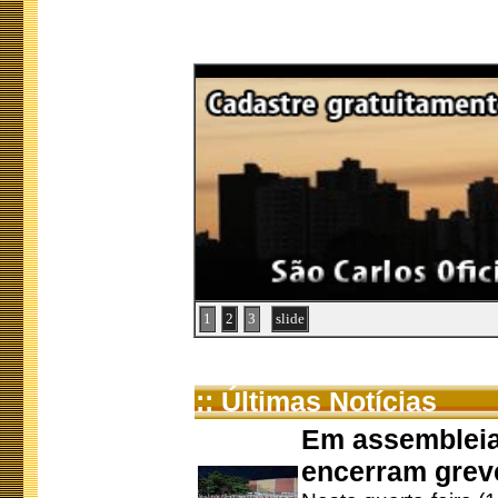
1
2
3
slide
:: Últimas Notícias
Em assembleia
encerram grev