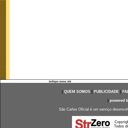
indique nosso site
|
QUEM SOMOS
|
PUBLICIDADE
|
FA
|
powered 
São Carlos Oficial é um serviço desenvol
Copyrig
Todos di