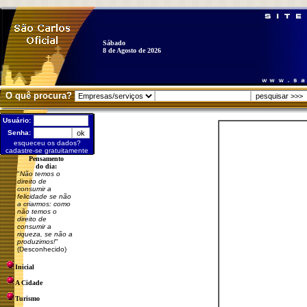
Sábado
8 de Agosto de 2026
O quê procura?
Usuário:
Senha:
esqueceu os dados?
cadastre-se gratuitamente
Pensamento
do dia:
"
Não temos o
direito de
consumir a
felicidade se não
a criarmos: como
não temos o
direito de
consumir a
riqueza, se não a
produzimos!
"
(Desconhecido)
Inicial
A Cidade
Turismo