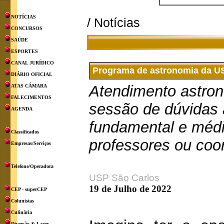
NOTÍCIAS
/ Notícias
CONCURSOS
SAÚDE
ESPORTES
CANAL JURÍDICO
Programa de astronomia da US
DIÁRIO OFICIAL
Atendimento astron
ATAS CÂMARA
FALECIMENTOS
sessão de dúvidas 
AGENDA
fundamental e médi
Classificados
professores ou coo
Empresas/Serviços
Telefone/Operadora
USP São Carlos
19 de Julho de 2022
CEP - superCEP
Colunistas
Culinária
Diversão & Lazer