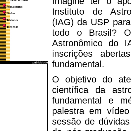
Imagine ter o ap
Pensamentos
Instituto de Ast
Piadas
(IAG) da USP para
Telefones
Torpedos
todo o Brasil? O
Astronômico do I
inscrições abert
fundamental.
publicidade
O objetivo do at
científica da ast
fundamental e mé
palestra em vídeo
sessão de dúvidas