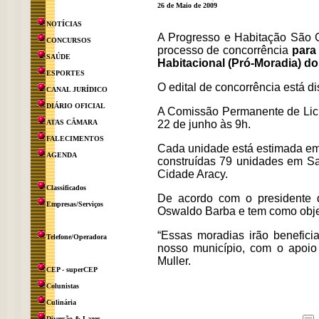
26 de Maio de 2009
NOTÍCIAS
A Progresso e Habitação São Ca
CONCURSOS
processo de concorrência
para 
SAÚDE
Habitacional (Pró-Moradia) do
ESPORTES
O edital de concorrência está d
CANAL JURÍDICO
DIÁRIO OFICIAL
A Comissão Permanente de Lici
ATAS CÂMARA
22 de junho às 9h.
FALECIMENTOS
Cada unidade está estimada em 
AGENDA
construídas 79 unidades em Sa
Cidade Aracy.
Classificados
De acordo com o presidente da
Empresas/Serviços
Oswaldo Barba e tem como objet
“Essas moradias irão benefic
Telefone/Operadora
nosso município, com o apoio d
Muller.
CEP - superCEP
Colunistas
Culinária
Diversão & Lazer