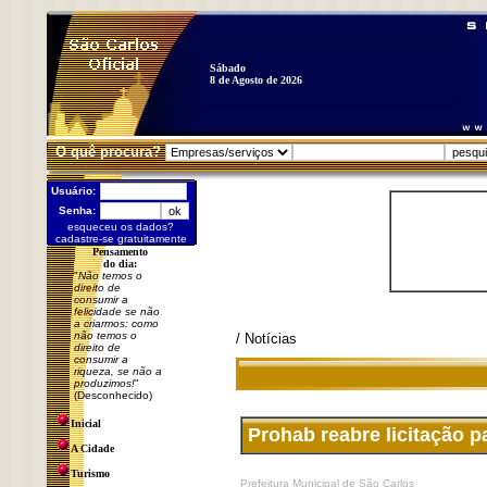
Sábado
8 de Agosto de 2026
O quê procura?
Usuário:
Senha:
esqueceu os dados?
cadastre-se gratuitamente
Pensamento
do dia:
"
Não temos o
direito de
consumir a
felicidade se não
a criarmos: como
não temos o
/ Notícias
direito de
consumir a
riqueza, se não a
produzimos!
"
(Desconhecido)
Inicial
Prohab reabre licitação p
A Cidade
Turismo
Prefeitura Municipal de São Carlos