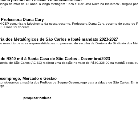
ongo de mais de 12 anos, o longa-metragem "Teca e Tuti: Uma Noite na Biblioteca", dirigido po
o ...
 Professora Diana Cury
ICEP comunica o falecimento da nossa docente, Professora Diana Cury, docente do curso de 
. Diana foi docente ...
ria dos Metalúrgicos de São Carlos e Ibaté mandato 2023-2027
no exercício de suas responsabilidades no processo de escolha da Diretoria do Sindicato dos Me
 de R$40 mil à Santa Casa de São Carlos - Dezembro/2023
ustrial de São Carlos (ACISC) realizou uma doação no valor de R$40.335,00 na manhã desta quin
esemprego, Mercado e Gestão
 consideramos a matéria dos Pedidos de Seguro-Desemprego para a cidade de São Carlos. Em te
go ...
pesquisar notícias