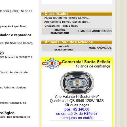
ta-feira (03/01). Sede da
:: Classificados
Aluga-se Apto no Romeu Santini...
Apartamento Romeu Santini (Bot...
Chácara no Parque Itaipu
Operação Papai Noel,
anuncie
+ MAIS CLASSIFICADOS
gratuitamente
tador e reparador
:: Animais Perdidos/Achados
cial (SENAC São Carlos),
anuncie
+ MAIS ANÚNCIOS
gratuitamente
23
eira (28/12), a roçagem e
o Serviço Autônomo de
nto Urbano, divulgou,
Direitos Humanos, ao
cológico
ra- Bira (secretário) e