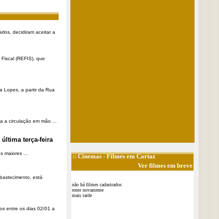
rlos, decidiram aceitar a
Fiscal (REFIS), que
a Lopes, a partir da Rua
a a circulação em mão ...
última terça-feira
 maiores ...
::
Cinemas
- Filmes em Cartaz
Ver filmes em breve
Abastecimento, está
não há filmes cadastrados
tente novamente
mais tarde
os entre os dias 02/01 a