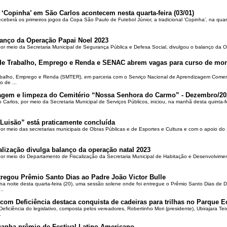
 ‘Copinha’ em São Carlos acontecem nesta quarta-feira (03/01)
ceberá os primeiros jogos da Copa São Paulo de Futebol Júnior, a tradicional ‘Copinha’, na quar
alanço da Operação Papai Noel 2023
por meio da Secretaria Municipal de Segurança Pública e Defesa Social, divulgou o balanço da 
 de Trabalho, Emprego e Renda e SENAC abrem vagas para curso de mon
rabalho, Emprego e Renda (SMTER), em parceria com o Serviço Nacional de Aprendizagem Comer
o de ...
oçagem e limpeza do Cemitério “Nossa Senhora do Carmo” - Dezembro/20
o Carlos, por meio da Secretaria Municipal de Serviços Públicos, iniciou, na manhã desta quinta-f
Luisão” está praticamente concluída
por meio das secretarias municipais de Obras Públicas e de Esportes e Cultura e com o apoio d
alização divulga balanço da operação natal 2023
 por meio do Departamento de Fiscalização da Secretaria Municipal de Habitação e Desenvolvime
regou Prêmio Santo Dias ao Padre João Victor Bulle
na noite desta quarta-feira (20), uma sessão solene onde foi entregue o Prêmio Santo Dias de 
..
om Deficiência destaca conquista de cadeiras para trilhas no Parque E
ciência do legislativo, composta pelos vereadores, Robertinho Mori (presidente), Ubirajara Teixei
.
ganha prêmio de Festival Latino-Americano