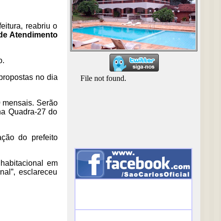
itura, reabriu o
 de Atendimento
o.
propostas no dia
0 mensais. Serão
 na Quadra-27 do
ção do prefeito
habitacional em
nal”, esclareceu