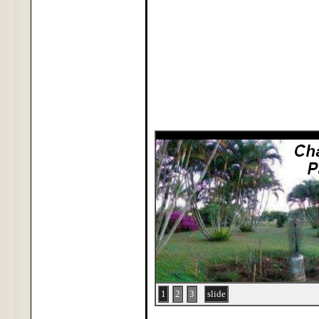
1
2
3
slide