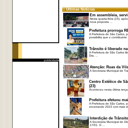
:: Últimas Notícias
Em assembleia, servi
Nesta quarta-feira (15), após
nova proposta ...
Prefeitura prorroga R
A Prefeitura de São Carlos, 
possibilita que o contribuinte .
Trânsito é liberado na
A Prefeitura de São Carlos li
Dra. ...
publicidade
Atenção: Ruas da Vila
A Secretaria Municipal de Tr
Centro Estético de Sã
(23)
Aconteceu nesta última terça
Prefeitura efetuou ma
A Prefeitura de São Carlos, 
encerrando 2023 com mais de 
Interdição de Trânsito
A Secretaria Municipal de Ob
17/01. O ...