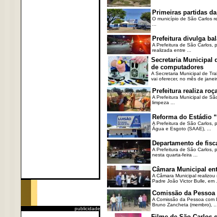
Primeiras partidas da
O município de São Carlos re
...
Prefeitura divulga b
A Prefeitura de São Carlos, 
realizada entre ...
Secretaria Municipal
de computadores
A Secretaria Municipal de T
vai oferecer, no mês de janeir
Prefeitura realiza r
A Prefeitura Municipal de Sã
limpeza ...
Reforma do Estádio “
A Prefeitura de São Carlos, 
Água e Esgoto (SAAE), ...
Departamento de fisc
A Prefeitura de São Carlos,
nesta quarta-feira ...
Câmara Municipal ent
A Câmara Municipal realizou 
Padre João Victor Bulle, em .
Comissão da Pessoa c
A Comissão da Pessoa com Defi
Bruno Zancheta (membro), ..
publicidade
Filme de São Carlos 