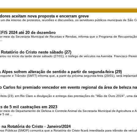
dores aceitam nova proposta e encerram greve
 um dia intenso de protestos, reuniões e discussões, os servidores públicos municipais de São Ca
EFIS 2024 até 20 de dezembro
por meio da Secretaria Municipal de Receitas e Rendas, informa que o Programa de Recuperação 
..
 Rotatório do Cristo neste sábado (27)
berou no início da tarde deste sábado (27/01), o tráfego de veículos na Avenida Francisco Pereir
 Alpes sofrem alteração de sentido a partir de segunda-feira (29)
ansporte e Trânsito (SMTT) informa que, a partir da próxima segunda-feira (29/01), será implantad
o Carlos foi premiado vencedor em evento regional da área de beleza na 
-feira (23), em Rio Claro a divulgação e entrega das premiações do "Mão de Ouro 2024", uma das
is de 5 mil castrações em 2023
por meio do Departamento de Defesa e Controle Animal da Secretaria Municipal de Agricultura e 
5 mil ...
 na Rotatória do Cristo - Janeiro/2024
ras Públicas (SMOP) comunica que a Rotatória do Cristo ficará interditada para trânsito de veícul