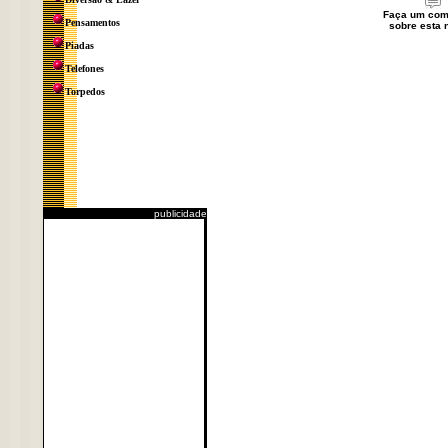
Faça um com
Pensamentos
sobre esta n
Piadas
Telefones
Torpedos
publicidade