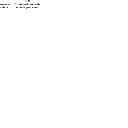
entário
Envie/indique esta
otícia
notícia por email