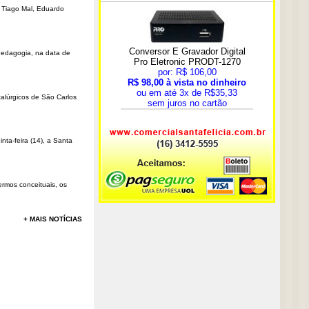
r Tiago Mal, Eduardo
Pedagogia, na data de
talúrgicos de São Carlos
ta-feira (14), a Santa
rmos conceituais, os
+ MAIS NOTÍCIAS