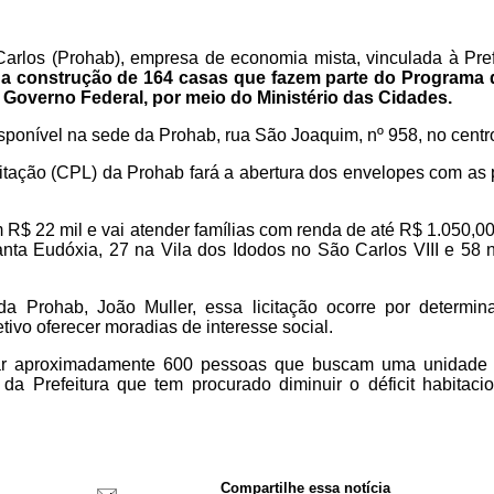
rlos (Prohab), empresa de economia mista, vinculada à Prefe
a construção de 164 casas que fazem parte do Programa
 Governo Federal, por meio do Ministério das Cidades.
isponível na sede da Prohab, rua São Joaquim, nº 958, no centr
tação (CPL) da Prohab fará a abertura dos envelopes com as 
R$ 22 mil e vai atender famílias com renda de até R$ 1.050,0
nta Eudóxia, 27 na Vila dos Idodos no São Carlos VIII e 58
 Prohab, João Muller, essa licitação ocorre por determina
ivo oferecer moradias de interesse social.
iar aproximadamente 600 pessoas que buscam uma unidade 
a Prefeitura que tem procurado diminuir o déficit habitacio
Compartilhe essa notícia