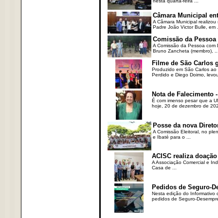
nesta quarta-feira ...
Câmara Municipal ent
A Câmara Municipal realizou 
Padre João Victor Bulle, em .
Comissão da Pessoa c
A Comissão da Pessoa com Defi
Bruno Zancheta (membro), ..
Filme de São Carlos 
Produzido em São Carlos ao l
Perdido e Diego Doimo, levou 
Nota de Falecimento -
É com imenso pesar que a UN
hoje, 20 de dezembro de 2023
Posse da nova Direto
A Comissão Eleitoral, no ple
e Ibaté para o ...
ACISC realiza doação
A Associação Comercial e Ind
Casa de ...
Pedidos de Seguro-D
Nesta edição do Informativo
pedidos de Seguro-Desempre