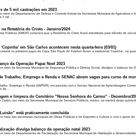
is de 5 mil castrações em 2023
por meio do Departamento de Defesa e Controle Animal da Secretaria Municipal de Agricultura e 
5 mil ...
 na Rotatória do Cristo - Janeiro/2024
ras Públicas (SMOP) comunica que a Rotatória do Cristo ficará interditada para trânsito de veícul
 ‘Copinha’ em São Carlos acontecem nesta quarta-feira (03/01)
ceberá os primeiros jogos da Copa São Paulo de Futebol Júnior, a tradicional ‘Copinha’, na quar
alanço da Operação Papai Noel 2023
por meio da Secretaria Municipal de Segurança Pública e Defesa Social, divulgou o balanço da 
 de Trabalho, Emprego e Renda e SENAC abrem vagas para curso de mon
rabalho, Emprego e Renda (SMTER), em parceria com o Serviço Nacional de Aprendizagem Comer
o de ...
oçagem e limpeza do Cemitério “Nossa Senhora do Carmo” - Dezembro/20
o Carlos, por meio da Secretaria Municipal de Serviços Públicos, iniciou, na manhã desta quinta-f
Luisão” está praticamente concluída
por meio das secretarias municipais de Obras Públicas e de Esportes e Cultura e com o apoio d
alização divulga balanço da operação natal 2023
 por meio do Departamento de Fiscalização da Secretaria Municipal de Habitação e Desenvolvime