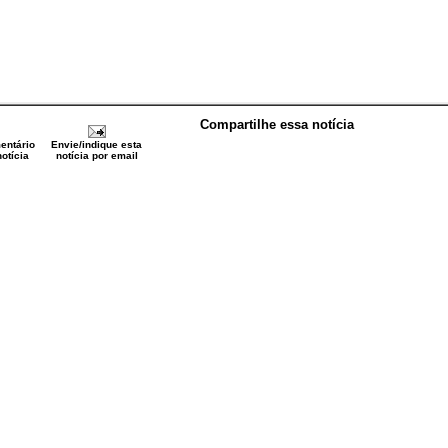
Compartilhe essa notícia
entário
Envie/indique esta
otícia
notícia por email