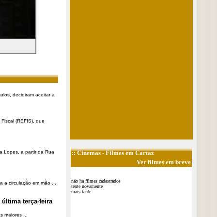
rlos, decidiram aceitar a
Fiscal (REFIS), que
a Lopes, a partir da Rua
::
Cinemas
- Filmes em Cartaz
Ver filmes em breve
não há filmes cadastrados
a a circulação em mão ...
tente novamente
mais tarde
última terça-feira
 maiores ...