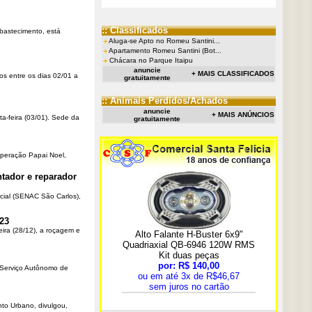
:: Classificados
Abastecimento, está
Aluga-se Apto no Romeu Santini...
Apartamento Romeu Santini (Bot...
Chácara no Parque Itaipu
anuncie
+ MAIS CLASSIFICADOS
os entre os dias 02/01 a
gratuitamente
:: Animais Perdidos/Achados
anuncie
+ MAIS ANÚNCIOS
ta-feira (03/01). Sede da
gratuitamente
Operação Papai Noel,
tador e reparador
cial (SENAC São Carlos),
23
eira (28/12), a roçagem e
o Serviço Autônomo de
nto Urbano, divulgou,