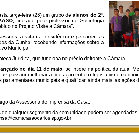
ta terça-feira (26) um grupo de a
lunos do 2º.
AASO,
liderado pelo professor de Sociologia
bido no Projeto Visite a Câmara”.
essões, a sala da presidência e percorreu as
ides da Cunha, recebendo informações sobre a
tivo Municipal.
teca Jurídica, que funciona no prédio defronte a Câmara.
 lançado no dia 11 de maio
, se insere na política da atual M
ue possam melhorar a interação entre o legislativo e comuni
s parlamentares municipais e qualificar, ainda mais, as ações
cargo da Assessoria de Imprensa da Casa.
as de qualquer segmento da comunidade podem ser agendadas p
ensa@camarasaocarlos.sp.gov.br