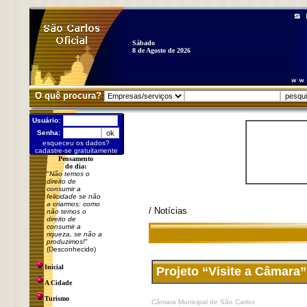
Sábado
8 de Agosto de 2026
O quê procura?
Usuário:
Senha:
esqueceu os dados?
cadastre-se gratuitamente
Pensamento
do dia:
"
Não temos o
direito de
consumir a
felicidade se não
a criarmos: como
/ Notícias
não temos o
direito de
consumir a
riqueza, se não a
produzimos!
"
(Desconhecido)
Inicial
Projeto “Visite a Câmar
A Cidade
Turismo
Câmara Municipal de São Carlos