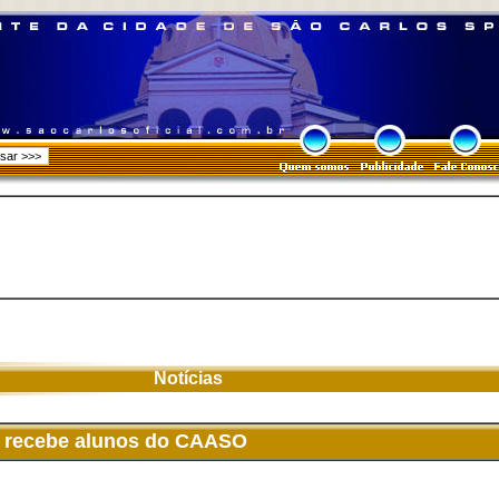
Notícias
a” recebe alunos do CAASO