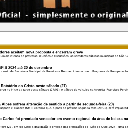
dores aceitam nova proposta e encerram greve
 um dia intenso de protestos, reuniões e discussões, os servidores públicos municipais de São Ca
EFIS 2024 até 20 de dezembro
por meio da Secretaria Municipal de Receitas e Rendas, informa que o Programa de Recuperação 
..
 Rotatório do Cristo neste sábado (27)
berou no início da tarde deste sábado (27/01), o tráfego de veículos na Avenida Francisco Pereir
 Alpes sofrem alteração de sentido a partir de segunda-feira (29)
ansporte e Trânsito (SMTT) informa que, a partir da próxima segunda-feira (29/01), será implantad
o Carlos foi premiado vencedor em evento regional da área de beleza na 
-feira (23), em Rio Claro a divulgação e entrega das premiações do "Mão de Ouro 2024", uma das