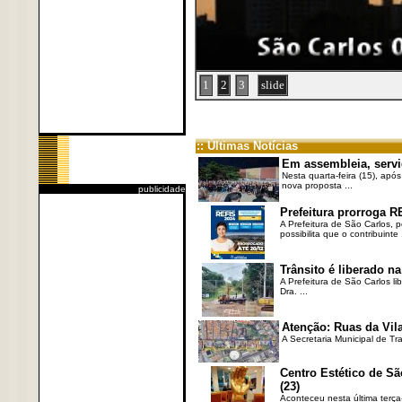
1
2
3
slide
:: Últimas Notícias
Em assembleia, servi
Nesta quarta-feira (15), após
nova proposta ...
publicidade
Prefeitura prorroga R
A Prefeitura de São Carlos, 
possibilita que o contribuinte .
Trânsito é liberado na
A Prefeitura de São Carlos li
Dra. ...
Atenção: Ruas da Vila
A Secretaria Municipal de Tr
Centro Estético de Sã
(23)
Aconteceu nesta última terça