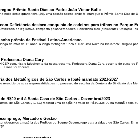
regou Prêmio Santo Dias ao Padre João Victor Bulle
na noite desta quarta-feira (20), uma sessão solene onde foi entregue o Prêmio Santo Dias de 
..
om Deficiência destaca conquista de cadeiras para trilhas no Parque E
ciência do legislativo, composta pelos vereadores, Robertinho Mori (presidente), Ubirajara Teixei
.
ganha prêmio de Festival Latino-Americano
ongo de mais de 12 anos, o longa-metragem "Teca e Tuti: Uma Noite na Biblioteca", dirigido po
o ...
 Professora Diana Cury
ICEP comunica o falecimento da nossa docente, Professora Diana Cury, docente do curso de 
. Diana foi docente ...
ria dos Metalúrgicos de São Carlos e Ibaté mandato 2023-2027
no exercício de suas responsabilidades no processo de escolha da Diretoria do Sindicato dos Me
 de R$40 mil à Santa Casa de São Carlos - Dezembro/2023
ustrial de São Carlos (ACISC) realizou uma doação no valor de R$40.335,00 na manhã desta quin
esemprego, Mercado e Gestão
 consideramos a matéria dos Pedidos de Seguro-Desemprego para a cidade de São Carlos. Em te
go ...
pesquisar notícias