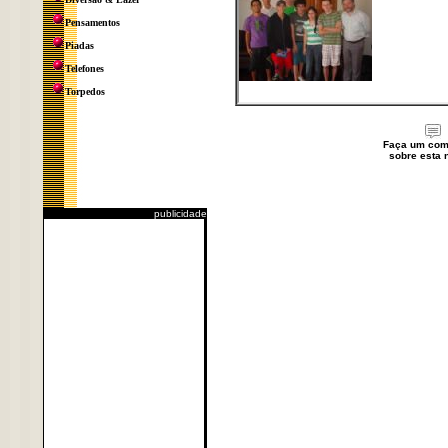
Pensamentos
Piadas
Telefones
Torpedos
Faça um com
sobre esta n
publicidade