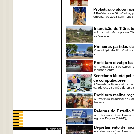
Prefeitura efetuou ma
A Prefeitura de São Carlos, 
encerrando 2023 com mais de 
Interdição de Trânsito
A Secretaria Municipal de Ob
17/01. O ...
Primeiras partidas da
O município de São Carlos re
...
Prefeitura divulga b
A Prefeitura de São Carlos, 
realizada entre ...
Secretaria Municipal
de computadores
A Secretaria Municipal de T
vai oferecer, no mês de janeir
Prefeitura realiza r
A Prefeitura Municipal de Sã
limpeza ...
Reforma do Estádio “
A Prefeitura de São Carlos, 
Água e Esgoto (SAAE), ...
Departamento de fisc
publicidade
A Prefeitura de São Carlos,