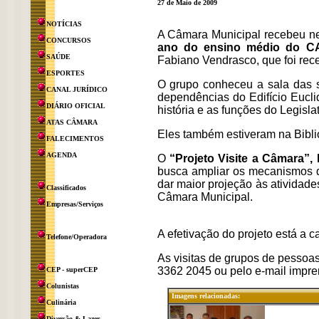
27 de Maio de 2009
NOTÍCIAS
A Câmara Municipal recebeu nes
CONCURSOS
ano do ensino médio do C
SAÚDE
Fabiano Vendrasco, que foi rece
ESPORTES
O grupo conheceu a sala das s
CANAL JURÍDICO
dependências do Edifício Eucl
DIÁRIO OFICIAL
história e as funções do Legisla
ATAS CÂMARA
Eles também estiveram na Biblio
FALECIMENTOS
AGENDA
O
“Projeto Visite a Câmara”,
busca ampliar os mecanismos q
dar maior projeção às atividade
Classificados
Câmara Municipal.
Empresas/Serviços
A efetivação do projeto está a 
Telefone/Operadora
As visitas de grupos de pesso
3362 2045 ou pelo e-mail impr
CEP - superCEP
Colunistas
Imagens relacionadas:
Culinária
Diversão & Lazer