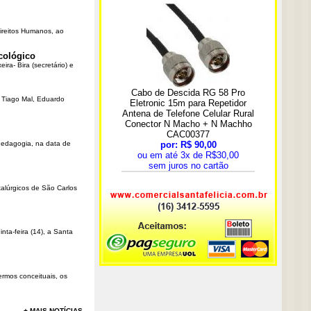
Direitos Humanos, ao
cológico
ra- Bira (secretário) e
r Tiago Mal, Eduardo
Pedagogia, na data de
talúrgicos de São Carlos
ta-feira (14), a Santa
rmos conceituais, os
+ MAIS NOTÍCIAS