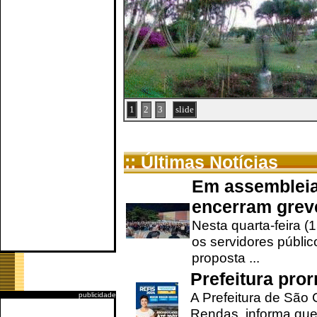
1
2
3
slide
:: Últimas Notícias
Em assembleia
encerram grev
Nesta quarta-feira (
os servidores públic
proposta ...
Prefeitura pro
A Prefeitura de São 
publicidade
Rendas, informa que