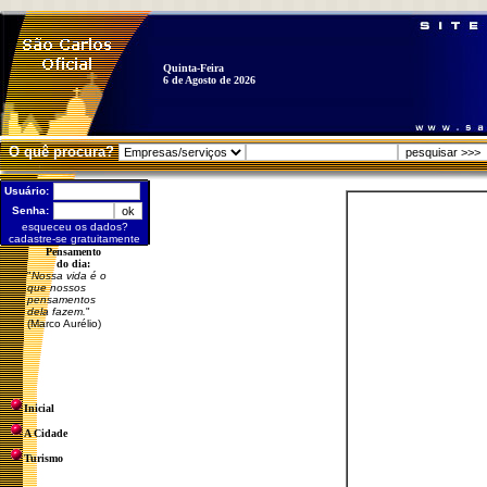
Quinta-Feira
6 de Agosto de 2026
O quê procura?
Usuário:
Senha:
esqueceu os dados?
cadastre-se gratuitamente
Pensamento
do dia:
"
Nossa vida é o
que nossos
pensamentos
dela fazem.
"
(Marco Aurélio)
Inicial
A Cidade
Turismo