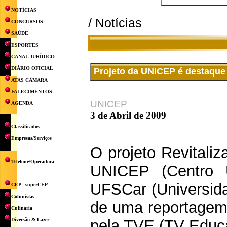
NOTÍCIAS
/ Notícias
CONCURSOS
SAÚDE
ESPORTES
CANAL JURÍDICO
DIÁRIO OFICIAL
Projeto da UNICEP é destaque
ATAS CÂMARA
FALECIMENTOS
UNICEP
AGENDA
3 de Abril de 2009
Classificados
Empresas/Serviços
O projeto Revitaliz
Telefone/Operadora
UNICEP (Centro Un
UFSCar (Universida
CEP - superCEP
Colunistas
de uma reportagem
Culinária
Diversão & Lazer
pela TVE (TV Educa