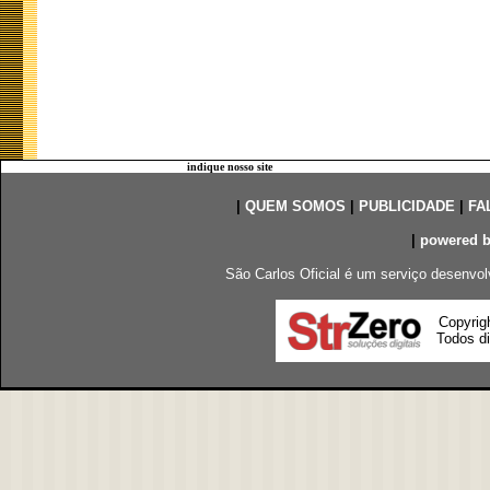
indique nosso site
|
QUEM SOMOS
|
PUBLICIDADE
|
FA
|
powered 
São Carlos Oficial é um serviço desenvol
Copyrig
Todos di