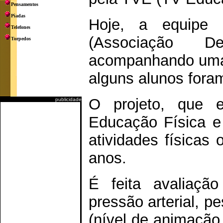
Pensamentos
Piadas
Hoje, a equipe
Telefones
(Associação De
Torpedos
acompanhando uma 
alguns alunos foram
O projeto, que 
publicidade
Educação Física e
atividades físicas
anos.
É feita avaliação
pressão arterial, pe
(nível de animação