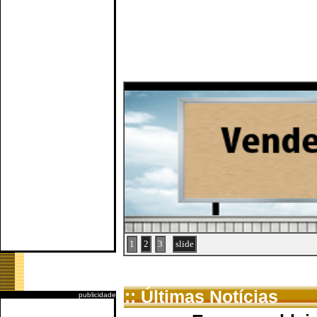
1
2
3
slide
:: Últimas Notícias
publicidade