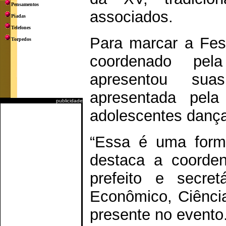
Pensamentos
associados.
Piadas
Telefones
Para marcar a Fest
Torpedos
coordenado pel
apresentou suas
apresentada pela 
publicidade
adolescentes dança
“Essa é uma forma
destaca a coorden
prefeito e secret
Econômico, Ciência
presente no evento