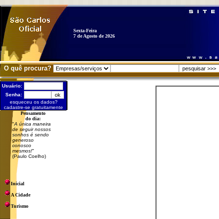
Sexta-Feira
7 de Agosto de 2026
O quê procura?
Usuário:
Senha:
esqueceu os dados?
cadastre-se gratuitamente
Pensamento
do dia:
"
A única maneira
de seguir nossos
sonhos é sendo
generoso
conosco
mesmos!
"
(Paulo Coelho)
Inicial
A Cidade
Turismo