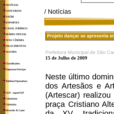
NOTÍCIAS
/ Notícias
CONCURSOS
SAÚDE
ESPORTES
CANAL JURÍDICO
DIÁRIO OFICIAL
Projeto dançar se apresenta e
ATAS CÂMARA
FALECIMENTOS
Prefeitura Municipal de São Ca
AGENDA
15 de Julho de 2009
Classificados
Empresas/Serviços
Neste último domin
Telefone/Operadora
dos Artesãos e Ar
(Artescar) realizo
CEP - superCEP
Colunistas
praça Cristiano Al
Culinária
Diversão & Lazer
da XV, tradicio