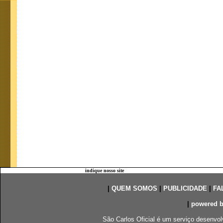
indique nosso site
|
QUEM SOMOS
|
PUBLICIDADE
|
FA
|
powered 
São Carlos Oficial é um serviço desenvol