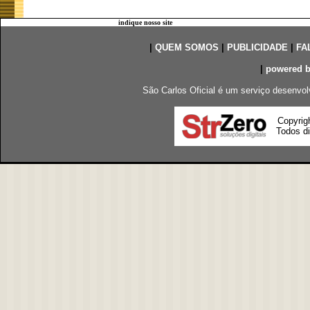
indique nosso site
|
QUEM SOMOS
|
PUBLICIDADE
|
FA
|
powered 
São Carlos Oficial é um serviço desenvol
Copyrig
Todos di