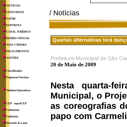
NOTÍCIAS
/ Notícias
CONCURSOS
SAÚDE
ESPORTES
CANAL JURÍDICO
DIÁRIO OFICIAL
Quartas alternativas terá danç
ATAS CÂMARA
FALECIMENTOS
Prefeitura Municipal de São Ca
AGENDA
20 de Maio de 2009
Classificados
Empresas/Serviços
Nesta quarta-fei
Telefone/Operadora
Municipal, o Proje
as coreografias d
CEP - superCEP
Colunistas
papo com Carmelit
Culinária
Diversão & Lazer