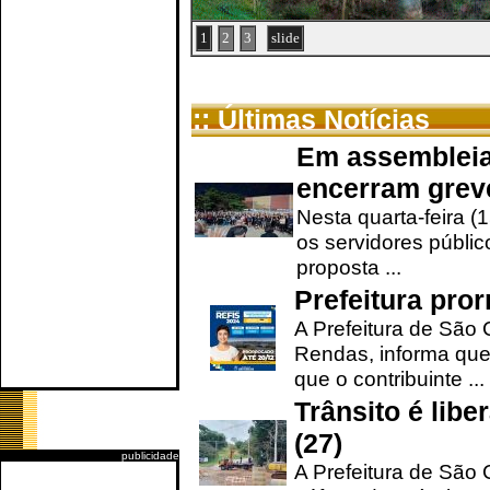
1
2
3
slide
:: Últimas Notícias
Em assembleia
encerram grev
Nesta quarta-feira (
os servidores públic
proposta ...
Prefeitura pro
A Prefeitura de São 
Rendas, informa que
que o contribuinte ...
Trânsito é lib
(27)
publicidade
A Prefeitura de São C