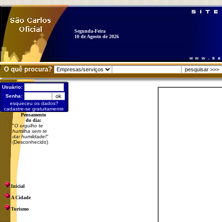
Segunda-Feira
10 de Agosto de 2026
O quê procura?
Usuário:
Senha:
esqueceu os dados?
cadastre-se gratuitamente
Pensamento
do dia:
"
O orgulho te
humilha sem te
dar humildade!
"
(Desconhecido)
Inicial
A Cidade
Turismo