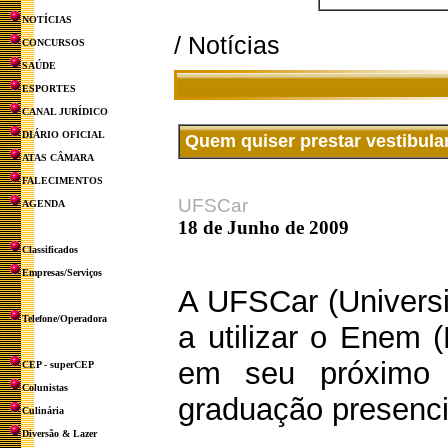
NOTÍCIAS
/ Notícias
CONCURSOS
SAÚDE
ESPORTES
CANAL JURÍDICO
DIÁRIO OFICIAL
Quem quiser prestar vestibul
ATAS CÂMARA
FALECIMENTOS
UFSCar
AGENDA
18 de Junho de 2009
Classificados
Empresas/Serviços
A UFSCar (Universi
Telefone/Operadora
a utilizar o Enem 
em seu próximo p
CEP - superCEP
Colunistas
graduação presenci
Culinária
Diversão & Lazer