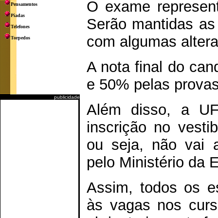
O exame represent
Pensamentos
Piadas
Serão mantidas as 
Telefones
com algumas alter
Torpedos
A nota final do ca
e 50% pelas provas
publicidade
Além disso, a UF
inscrição no vesti
ou seja, não vai a
pelo Ministério da
Assim, todos os e
às vagas nos cur