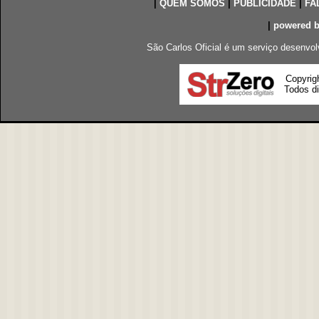
|
QUEM SOMOS
|
PUBLICIDADE
|
FA
|
powered 
São Carlos Oficial é um serviço desenvol
Copyrig
Todos di