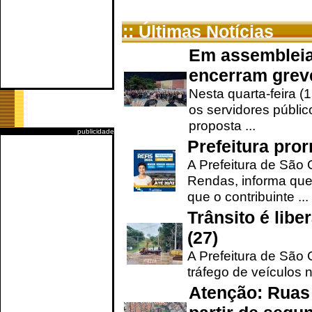
:: Últimas Notícias
Em assembleia
encerram grev
Nesta quarta-feira (
os servidores públic
proposta ...
publicidade
Prefeitura pro
A Prefeitura de São 
Rendas, informa que
que o contribuinte ...
Trânsito é lib
(27)
A Prefeitura de São C
tráfego de veículos 
Atenção: Ruas 