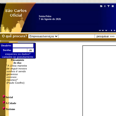
Sexta-Feira
7 de Agosto de 2026
O quê procura?
Usuário:
Senha:
esqueceu os dados?
cadastre-se gratuitamente
Pensamento
do dia:
"
A única maneira
de seguir nossos
sonhos é sendo
generoso
conosco
mesmos!
"
(Paulo Coelho)
Inicial
A Cidade
Turismo