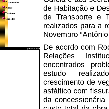
Pensamentos
de Habitação e Des
Piadas
Telefones
de Transporte e T
Torpedos
realizados para a r
Novembro “Antônio
De acordo com Rodr
publicidade
Relações Insti
encontrados prob
estudo realizad
crescimento de veg
asfáltico com fissu
da concessionária 
custo total da obra