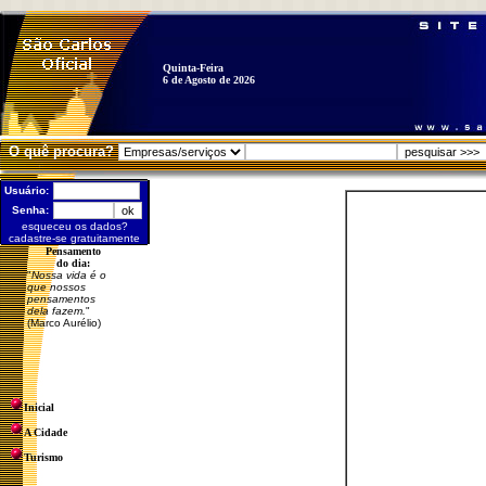
Quinta-Feira
6 de Agosto de 2026
O quê procura?
Usuário:
Senha:
esqueceu os dados?
cadastre-se gratuitamente
Pensamento
do dia:
"
Nossa vida é o
que nossos
pensamentos
dela fazem.
"
(Marco Aurélio)
Inicial
A Cidade
Turismo