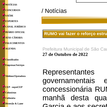
NOTÍCIAS
/ Notícias
CONCURSOS
SAÚDE
ESPORTES
CANAL JURÍDICO
DIÁRIO OFICIAL
RUMO vai fazer o reforço estr
ATAS CÂMARA
FALECIMENTOS
Prefeitura Municipal de São Ca
AGENDA
27 de Outubro de 2022
Classificados
Empresas/Serviços
Representant
Telefone/Operadora
governamentais e
concessionária R
CEP - superCEP
Colunistas
manhã desta quart
Culinária
Diversão & Lazer
Garcia e aos secret