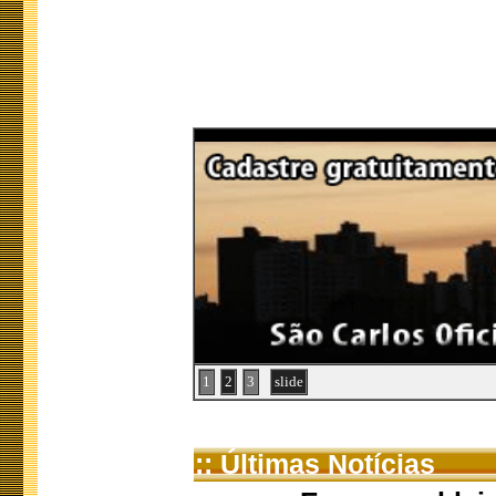
1
2
3
slide
:: Últimas Notícias