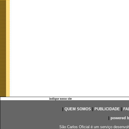
indique nosso site
|
QUEM SOMOS
|
PUBLICIDADE
|
FA
|
powered 
São Carlos Oficial é um serviço desenvol