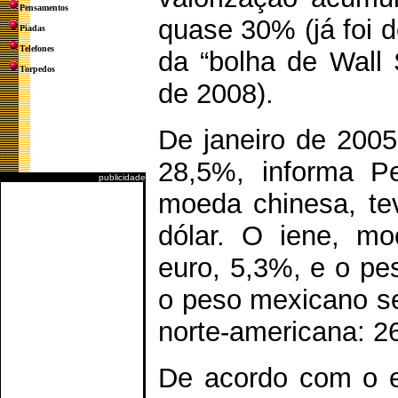
Pensamentos
quase 30% (já foi 
Piadas
Telefones
da “bolha de Wall S
Torpedos
de 2008).
De janeiro de 2005
28,5%, informa P
publicidade
moeda chinesa, te
dólar. O iene, mo
euro, 5,3%, e o pe
o peso mexicano s
norte-americana: 2
De acordo com o e