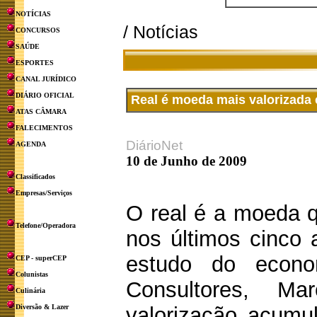
NOTÍCIAS
/ Notícias
CONCURSOS
SAÚDE
ESPORTES
CANAL JURÍDICO
DIÁRIO OFICIAL
Real é moeda mais valorizada
ATAS CÂMARA
FALECIMENTOS
DiárioNet
AGENDA
10 de Junho de 2009
Classificados
Empresas/Serviços
O real é a moeda q
Telefone/Operadora
nos últimos cinco
estudo do econo
CEP - superCEP
Colunistas
Consultores, Ma
Culinária
Diversão & Lazer
valorização acumul