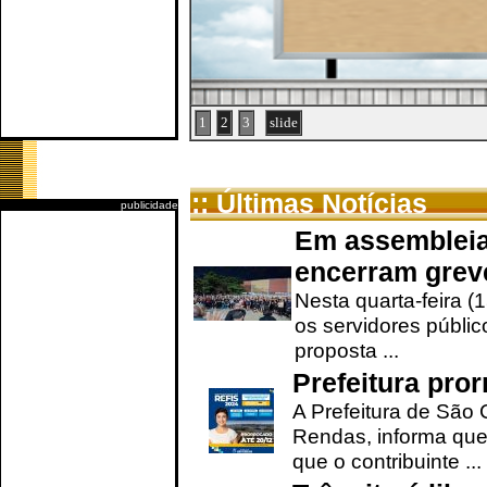
1
2
3
slide
:: Últimas Notícias
publicidade
Em assembleia
encerram grev
Nesta quarta-feira (
os servidores públic
proposta ...
Prefeitura pro
A Prefeitura de São 
Rendas, informa que
que o contribuinte ...