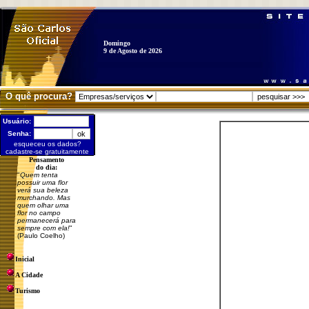
Domingo
9 de Agosto de 2026
O quê procura?
Usuário:
Senha:
esqueceu os dados?
cadastre-se gratuitamente
Pensamento
do dia:
"
Quem tenta
possuir uma flor
verá sua beleza
murchando. Mas
quem olhar uma
flor no campo
permanecerá para
sempre com ela!
"
(Paulo Coelho)
Inicial
A Cidade
Turismo