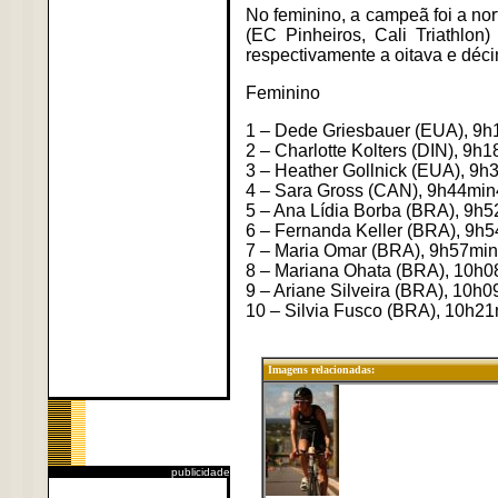
No feminino, a campeã foi a n
(EC Pinheiros, Cali Triathlo
respectivamente a oitava e déc
Feminino
1 – Dede Griesbauer (EUA), 9
2 – Charlotte Kolters (DIN), 9h
3 – Heather Gollnick (EUA), 9
4 – Sara Gross (CAN), 9h44min
5 – Ana Lídia Borba (BRA), 9h
6 – Fernanda Keller (BRA), 9h
7 – Maria Omar (BRA), 9h57mi
8 – Mariana Ohata (BRA), 10h
9 – Ariane Silveira (BRA), 10h
10 – Silvia Fusco (BRA), 10h2
Imagens relacionadas:
publicidade