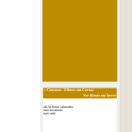
::
Cinemas
- Filmes em Cartaz
Ver filmes em breve
não há filmes cadastrados
tente novamente
mais tarde