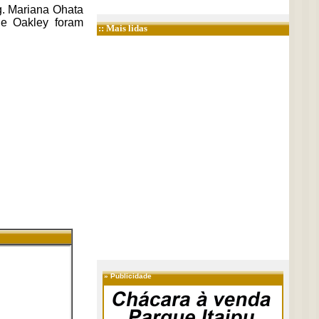
g. Mariana Ohata
 e Oakley foram
:: Mais lidas
»
Publicidade