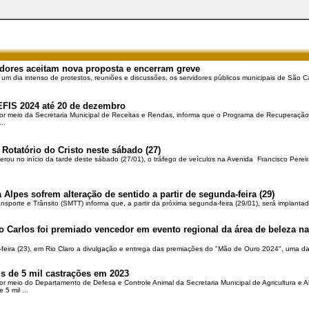
dores aceitam nova proposta e encerram greve
 um dia intenso de protestos, reuniões e discussões, os servidores públicos municipais de São Ca
EFIS 2024 até 20 de dezembro
por meio da Secretaria Municipal de Receitas e Rendas, informa que o Programa de Recuperação 
..
 Rotatório do Cristo neste sábado (27)
berou no início da tarde deste sábado (27/01), o tráfego de veículos na Avenida Francisco Pereir
 Alpes sofrem alteração de sentido a partir de segunda-feira (29)
ansporte e Trânsito (SMTT) informa que, a partir da próxima segunda-feira (29/01), será implantad
o Carlos foi premiado vencedor em evento regional da área de beleza na 
-feira (23), em Rio Claro a divulgação e entrega das premiações do "Mão de Ouro 2024", uma das
is de 5 mil castrações em 2023
por meio do Departamento de Defesa e Controle Animal da Secretaria Municipal de Agricultura e 
5 mil ...