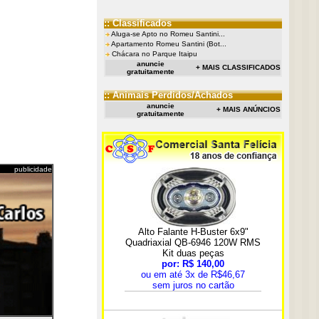
:: Classificados
Aluga-se Apto no Romeu Santini...
Apartamento Romeu Santini (Bot...
Chácara no Parque Itaipu
anuncie
+ MAIS CLASSIFICADOS
gratuitamente
:: Animais Perdidos/Achados
anuncie
+ MAIS ANÚNCIOS
gratuitamente
publicidade