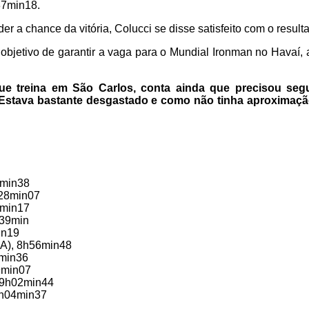
37min18.
 a chance da vitória, Colucci se disse satisfeito com o result
objetivo de garantir a vaga para o Mundial Ironman no Havaí, 
ue treina em São Carlos, conta ainda que precisou segu
 "Estava bastante desgastado e como não tinha aproximação
3min38
h28min07
7min17
h39min
in19
BRA), 8h56min48
7min36
9min07
, 9h02min44
9h04min37