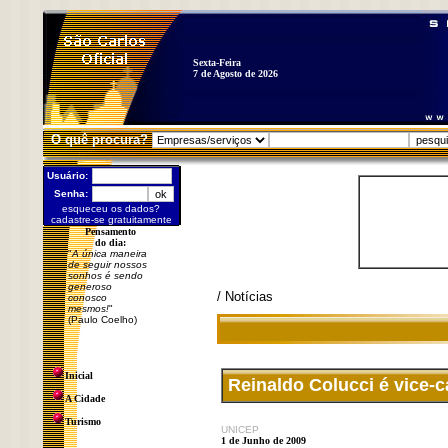
Sexta-Feira
7 de Agosto de 2026
O quê procura?
Usuário:
Senha:
esqueceu os dados?
cadastre-se gratuitamente
Pensamento
do dia:
"
A única maneira
de seguir nossos
sonhos é sendo
generoso
/ Notícias
conosco
mesmos!
"
(Paulo Coelho)
Inicial
Reinaldo Colucci é vice-
A Cidade
Turismo
UNICEP
1 de Junho de 2009