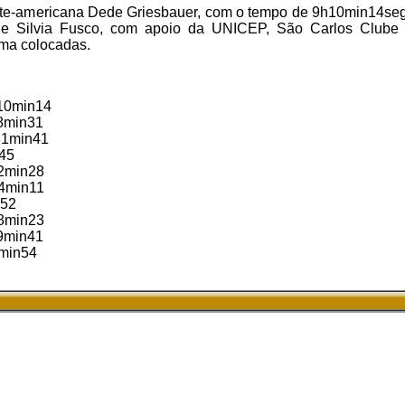
orte-americana Dede Griesbauer, com o tempo de 9h10min14se
n) e Silvia Fusco, com apoio da UNICEP, São Carlos Clube
ima colocadas.
h10min14
18min31
h31min41
45
52min28
54min11
n52
08min23
09min41
1min54