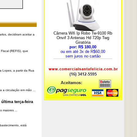
rlos, decidiram aceitar a
Fiscal (REFIS), que
a Lopes, a partir da Rua
a a circulação em mão ...
última terça-feira
 maiores ...
Abastecimento, está