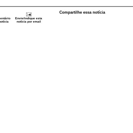
Compartilhe essa notícia
entário
Envie/indique esta
otícia
notícia por email