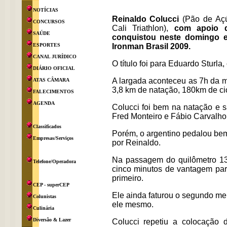
NOTÍCIAS
Reinaldo Colucci
(Pão de Açú
CONCURSOS
Cali Triathlon),
com apoio d
SAÚDE
conquistou neste domingo e
ESPORTES
Ironman Brasil 2009.
CANAL JURÍDICO
O título foi para Eduardo Sturl
DIÁRIO OFICIAL
A largada aconteceu as 7h da ma
ATAS CÂMARA
3,8 km de natação, 180km de ci
FALECIMENTOS
AGENDA
Colucci foi bem na natação e s
Fred Monteiro e Fábio Carvalho. 
Classificados
Porém, o argentino pedalou bem
Empresas/Serviços
por Reinaldo.
Na passagem do quilômetro 13
Telefone/Operadora
cinco minutos de vantagem par
primeiro.
CEP - superCEP
Ele ainda faturou o segundo m
Colunistas
ele mesmo.
Culinária
Diversão & Lazer
Colucci repetiu a colocação