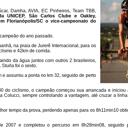
car, Damha, AVIA, EC Pinheiros, Team TBB,
a UNICEP, São Carlos Clube e Oakley,
m Florianópolis/SC o vice-campeonato do
a, campeão do ano passado.
nhã, na praia de Jurerê Internacional, para os
clismo e 42km de corrida.
aindo da água juntos com outros 2 brasileiros,
Sturla foi o sexto.
 e assumiu a ponta no km 32, seguido de perto
0 do ciclismo, o campeão começou sua arrancada e iniciou
a Colucci, sempre controlando a vantagem, até cruzar a lin
elhor tempo da prova, perdendo apenas para os 8h11min10 obt
 de 2007 e completou o percurso em 8h28min08, seguido 