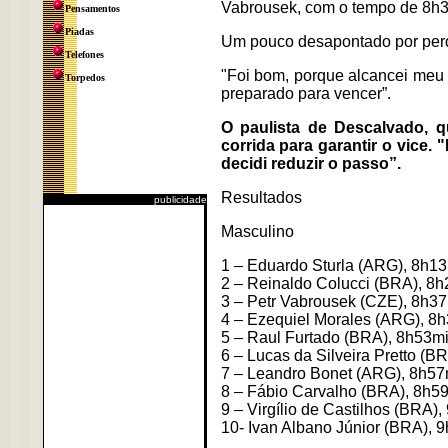
Vabrousek, com o tempo de 8h
Pensamentos
Piadas
Um pouco desapontado por perder
Telefones
"Foi bom, porque alcancei meu 
Torpedos
preparado para vencer”.
O paulista de Descalvado, q
corrida para garantir o vice.
decidi reduzir o passo”.
Resultados
publicidade
Masculino
1 – Eduardo Sturla (ARG), 8h1
2 – Reinaldo Colucci (BRA), 8
3 – Petr Vabrousek (CZE), 8h3
4 – Ezequiel Morales (ARG), 8
5 – Raul Furtado (BRA), 8h53m
6 – Lucas da Silveira Pretto (
7 – Leandro Bonet (ARG), 8h5
8 – Fábio Carvalho (BRA), 8h5
9 – Virgílio de Castilhos (BRA)
10- Ivan Albano Júnior (BRA), 