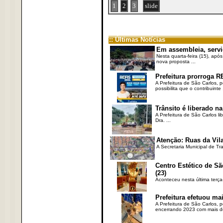
1
2
3
slide
:: Últimas Notícias
Em assembleia, servi
Nesta quarta-feira (15), após
nova proposta ...
Prefeitura prorroga R
A Prefeitura de São Carlos, 
possibilita que o contribuinte .
Trânsito é liberado na
A Prefeitura de São Carlos li
Dra. ...
Atenção: Ruas da Vila
A Secretaria Municipal de Tr
Centro Estético de Sã
(23)
Aconteceu nesta última terça
Prefeitura efetuou ma
A Prefeitura de São Carlos, 
encerrando 2023 com mais de 