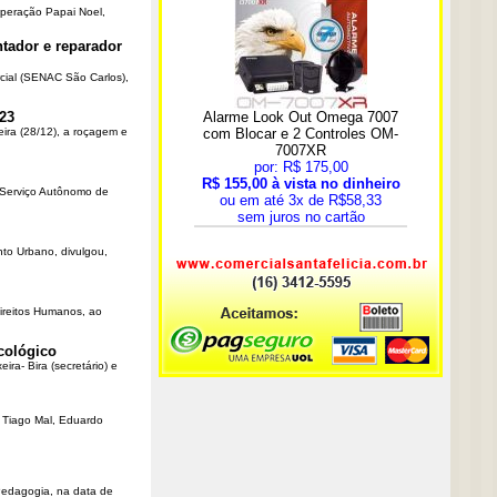
Operação Papai Noel,
tador e reparador
cial (SENAC São Carlos),
23
eira (28/12), a roçagem e
o Serviço Autônomo de
nto Urbano, divulgou,
Direitos Humanos, ao
cológico
ra- Bira (secretário) e
r Tiago Mal, Eduardo
Pedagogia, na data de