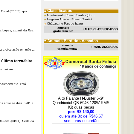
:: Classificados
Fiscal (REFIS), que
Apartamento Romeu Santini (Bot...
Aluga-se Apto no Romeu Santini...
Chácara no Parque Itaipu
anuncie
+ MAIS CLASSIFICADOS
a Lopes, a partir da Rua
gratuitamente
:: Animais Perdidos/Achados
anuncie
+ MAIS ANÚNCIOS
gratuitamente
a a circulação em mão ...
última terça-feira
 maiores ...
Abastecimento, está
os entre os dias 02/01 a
ta-feira (03/01). Sede da