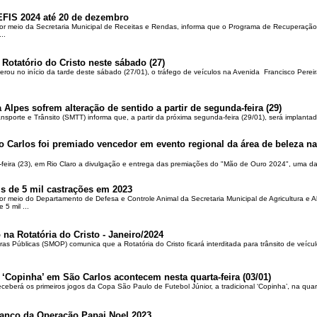
EFIS 2024 até 20 de dezembro
por meio da Secretaria Municipal de Receitas e Rendas, informa que o Programa de Recuperação 
..
 Rotatório do Cristo neste sábado (27)
berou no início da tarde deste sábado (27/01), o tráfego de veículos na Avenida Francisco Pereir
 Alpes sofrem alteração de sentido a partir de segunda-feira (29)
ansporte e Trânsito (SMTT) informa que, a partir da próxima segunda-feira (29/01), será implantad
o Carlos foi premiado vencedor em evento regional da área de beleza na 
-feira (23), em Rio Claro a divulgação e entrega das premiações do "Mão de Ouro 2024", uma das
is de 5 mil castrações em 2023
por meio do Departamento de Defesa e Controle Animal da Secretaria Municipal de Agricultura e 
5 mil ...
 na Rotatória do Cristo - Janeiro/2024
ras Públicas (SMOP) comunica que a Rotatória do Cristo ficará interditada para trânsito de veícul
 ‘Copinha’ em São Carlos acontecem nesta quarta-feira (03/01)
ceberá os primeiros jogos da Copa São Paulo de Futebol Júnior, a tradicional ‘Copinha’, na quar
alanço da Operação Papai Noel 2023