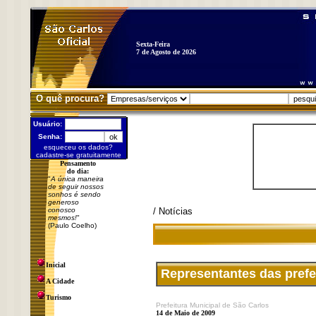
Sexta-Feira
7 de Agosto de 2026
O quê procura?
Usuário:
Senha:
esqueceu os dados?
cadastre-se gratuitamente
Pensamento
do dia:
"
A única maneira
de seguir nossos
sonhos é sendo
generoso
conosco
/ Notícias
mesmos!
"
(Paulo Coelho)
Inicial
Representantes das prefe
A Cidade
Turismo
Prefeitura Municipal de São Carlos
14 de Maio de 2009