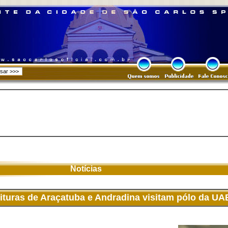
Notícias
ituras de Araçatuba e Andradina visitam pólo da UA