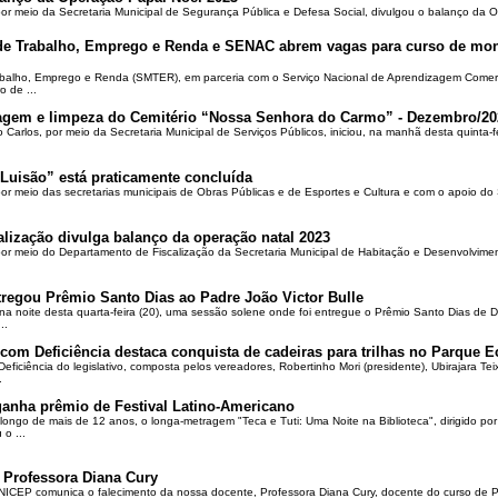
por meio da Secretaria Municipal de Segurança Pública e Defesa Social, divulgou o balanço da 
 de Trabalho, Emprego e Renda e SENAC abrem vagas para curso de mon
rabalho, Emprego e Renda (SMTER), em parceria com o Serviço Nacional de Aprendizagem Comer
o de ...
oçagem e limpeza do Cemitério “Nossa Senhora do Carmo” - Dezembro/20
o Carlos, por meio da Secretaria Municipal de Serviços Públicos, iniciou, na manhã desta quinta-f
Luisão” está praticamente concluída
por meio das secretarias municipais de Obras Públicas e de Esportes e Cultura e com o apoio d
alização divulga balanço da operação natal 2023
 por meio do Departamento de Fiscalização da Secretaria Municipal de Habitação e Desenvolvime
regou Prêmio Santo Dias ao Padre João Victor Bulle
na noite desta quarta-feira (20), uma sessão solene onde foi entregue o Prêmio Santo Dias de 
..
om Deficiência destaca conquista de cadeiras para trilhas no Parque E
ciência do legislativo, composta pelos vereadores, Robertinho Mori (presidente), Ubirajara Teixei
.
ganha prêmio de Festival Latino-Americano
ongo de mais de 12 anos, o longa-metragem "Teca e Tuti: Uma Noite na Biblioteca", dirigido po
o ...
 Professora Diana Cury
ICEP comunica o falecimento da nossa docente, Professora Diana Cury, docente do curso de 