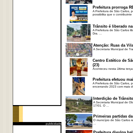
Prefeitura prorroga R
A Prefeitura de São Carlos, 
possibilita que o contribuinte .
Trânsito é liberado na
A Prefeitura de São Carlos li
Dra. ...
Atenção: Ruas da Vila
A Secretaria Municipal de Tr
Centro Estético de Sã
(23)
Aconteceu nesta última terça
Prefeitura efetuou ma
A Prefeitura de São Carlos, 
encerrando 2023 com mais de 
Interdição de Trânsito
A Secretaria Municipal de Ob
17/01. O ...
Primeiras partidas da
O município de São Carlos re
...
publicidade
Prefeitura divulga b