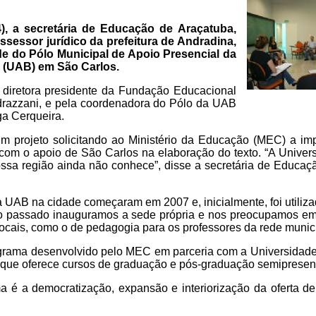
4), a secretária de Educação de Araçatuba,
ssessor jurídico da prefeitura de Andradina,
ede do Pólo Municipal de Apoio Presencial da
l (UAB) em São Carlos.
 diretora presidente da Fundação Educacional
drazzani, e pela coordenadora do Pólo da UAB
ga Cerqueira.
m projeto solicitando ao Ministério da Educação (MEC) a i
com o apoio de São Carlos na elaboração do texto. “A Univer
nossa região ainda não conhece”, disse a secretária de Educaç
a UAB na cidade começaram em 2007 e, inicialmente, foi utiliza
o passado inauguramos a sede própria e nos preocupamos em
cais, como o de pedagogia para os professores da rede munici
rama desenvolvido pelo MEC em parceria com a Universidade
, que oferece cursos de graduação e pós-graduação semipresenc
ma é a democratização, expansão e interiorização da oferta de