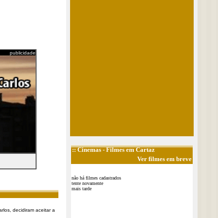
publicidade
::
Cinemas
- Filmes em Cartaz
Ver filmes em breve
não há filmes cadastrados
tente novamente
mais tarde
rlos, decidiram aceitar a