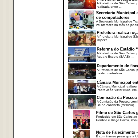
A Prefeitura de São Carlos, 
realizada entre ...
Secretaria Municipal
de computadores
A Secretaria Municipal de T
vai oferecer, no mês de janeir
Prefeitura realiza r
A Prefeitura Municipal de Sã
limpeza ...
Reforma do Estádio “
A Prefeitura de São Carlos, 
Água e Esgoto (SAAE), ...
Departamento de fisc
A Prefeitura de São Carlos,
nesta quarta-feira ...
Câmara Municipal ent
A Câmara Municipal realizou 
Padre João Victor Bulle, em .
Comissão da Pessoa c
A Comissão da Pessoa com Defi
Bruno Zancheta (membro), ..
Filme de São Carlos 
Produzido em São Carlos ao l
Perdido e Diego Doimo, levou 
Nota de Falecimento -
É com imenso pesar que a UN