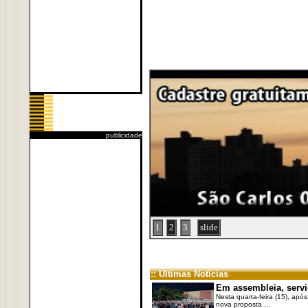
publicidade
1
2
3
slide
:: Últimas Notícias
Em assembleia, servi
Nesta quarta-feira (15), após
nova proposta ...