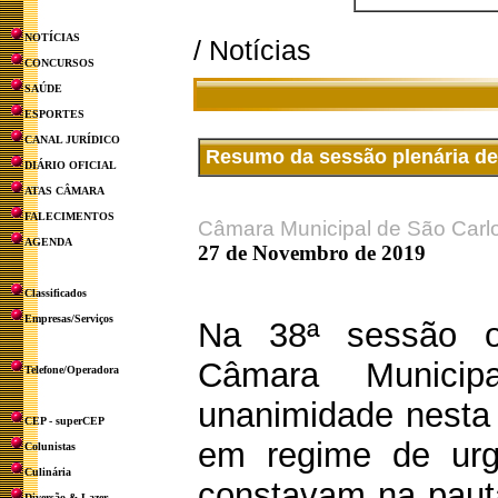
NOTÍCIAS
/ Notícias
CONCURSOS
SAÚDE
ESPORTES
CANAL JURÍDICO
Resumo da sessão plenária de 
DIÁRIO OFICIAL
ATAS CÂMARA
FALECIMENTOS
Câmara Municipal de São Carl
AGENDA
27 de Novembro de 2019
Classificados
Empresas/Serviços
Na 38ª sessão o
Câmara Munici
Telefone/Operadora
unanimidade nesta t
CEP - superCEP
em regime de urgê
Colunistas
Culinária
constavam na paut
Diversão & Lazer