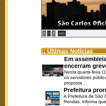
1
2
3
slide
:: Últimas Notícias
Em assembleia
encerram grev
Nesta quarta-feira (
os servidores públic
proposta ...
Prefeitura pro
A Prefeitura de São 
Rendas, informa que