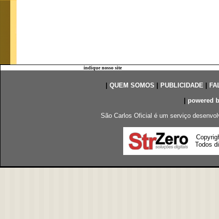
indique nosso site
|
QUEM SOMOS
|
PUBLICIDADE
|
FA
|
powered 
São Carlos Oficial é um serviço desenvol
Copyrig
Todos di