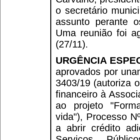
o secretário munic
assunto perante o
Uma reunião foi a
(27/11).
URGÊNCIA ESPEC
aprovados por unan
3403/19 (autoriza 
financeiro à Assoc
ao projeto "For
vida"), Processo N
a abrir crédito ad
Serviços Públi