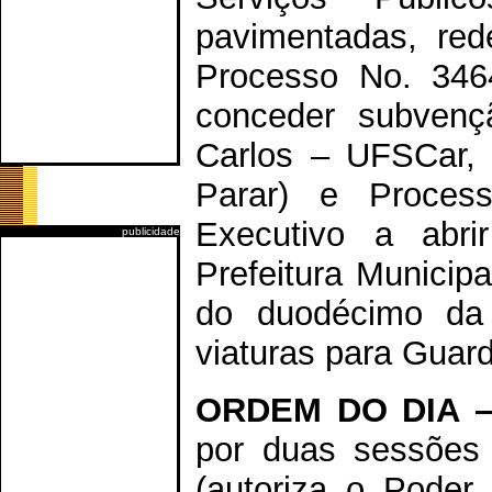
pavimentadas, red
Processo No. 3464
conceder subvenç
Carlos – UFSCar, 
Parar) e Proces
Executivo a abrir
publicidade
Prefeitura Municip
do duodécimo da
viaturas para Guard
ORDEM DO DIA 
por duas sessões
(autoriza o Poder 