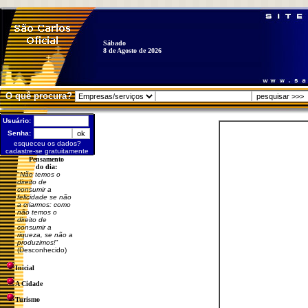
Sábado
8 de Agosto de 2026
O quê procura?
Usuário:
Senha:
esqueceu os dados?
cadastre-se gratuitamente
Pensamento
do dia:
"
Não temos o
direito de
consumir a
felicidade se não
a criarmos: como
não temos o
direito de
consumir a
riqueza, se não a
produzimos!
"
(Desconhecido)
Inicial
A Cidade
Turismo