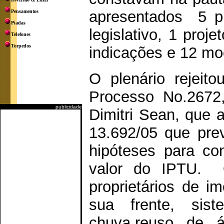
apresentados 5 pro
Pensamentos
Piadas
legislativo, 1 proj
Telefones
Torpedos
indicações e 12 mo
O plenário rejeito
Processo No.2672,
publicidade
Dimitri Sean, que a
13.692/05 que prev
hipóteses para c
valor do IPTU. O
proprietários de 
sua frente, si
chuva,reuso de ág