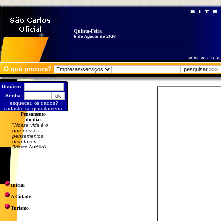
Quinta-Feira
6 de Agosto de 2026
O quê procura?
Usuário:
Senha:
esqueceu os dados?
cadastre-se gratuitamente
Pensamento
do dia:
"
Nossa vida é o
que nossos
pensamentos
dela fazem.
"
(Marco Aurélio)
Inicial
A Cidade
Turismo