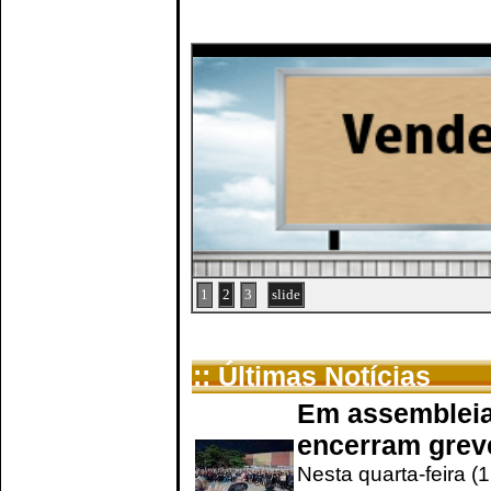
1
2
3
slide
:: Últimas Notícias
Em assembleia
encerram grev
Nesta quarta-feira (