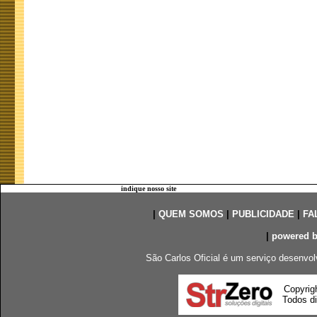
indique nosso site
|
QUEM SOMOS
|
PUBLICIDADE
|
FA
|
powered 
São Carlos Oficial é um serviço desenvol
Copyrig
Todos di