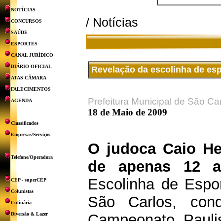
NOTÍCIAS
/ Notícias
CONCURSOS
SAÚDE
ESPORTES
CANAL JURÍDICO
DIÁRIO OFICIAL
Revelação da escolinha de esp
ATAS CÂMARA
FALECIMENTOS
Prefeitura Municipal de São Ca
AGENDA
18 de Maio de 2009
Classificados
Empresas/Serviços
O judoca Caio He
Telefone/Operadora
de apenas 12 a
Escolinha de Espor
CEP - superCEP
Colunistas
São Carlos, con
Culinária
Diversão & Lazer
Campeonato Pauli