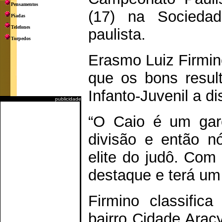
Pensamentos
(17) na Sociedad
Piadas
Telefones
paulista.
Torpedos
Erasmo Luiz Firmino
que os bons resul
Infanto-Juvenil a di
publicidade
“O Caio é um gar
divisão e então nó
elite do judô. Com
destaque e terá um 
Firmino classific
bairro Cidade Arac