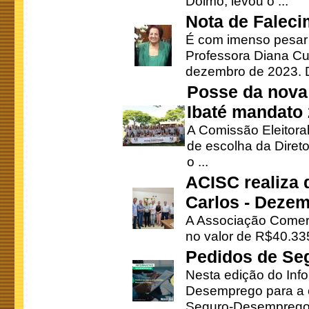
Doimo, levou o ...
Nota de Faleci
É com imenso pesar
Professora Diana Cu
dezembro de 2023. Di
Posse da nova 
Ibaté mandato
A Comissão Eleitora
de escolha da Direto
o ...
ACISC realiza 
Carlos - Deze
A Associação Comerc
no valor de R$40.335
Pedidos de Se
Nesta edição do Inf
Desemprego para a c
Seguro-Desemprego 