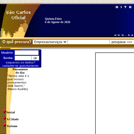
Quinta-Feira
6 de Agosto de 2026
O quê procura?
Usuário:
Senha:
esqueceu os dados?
cadastre-se gratuitamente
Pensamento
do dia:
"
Nossa vida é o
que nossos
pensamentos
dela fazem.
"
(Marco Aurélio)
Inicial
A Cidade
Turismo