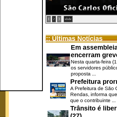
1
2
3
slide
:: Últimas Notícias
Em assembleia
encerram grev
Nesta quarta-feira (
os servidores públic
proposta ...
Prefeitura pro
A Prefeitura de São 
Rendas, informa que
que o contribuinte ...
Trânsito é lib
(27)