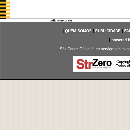
indique nosso site
|
QUEM SOMOS
|
PUBLICIDADE
|
FA
|
powered 
São Carlos Oficial é um serviço desenvol
Copyrig
Todos di