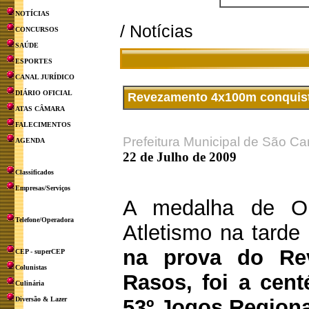
NOTÍCIAS
/ Notícias
CONCURSOS
SAÚDE
ESPORTES
CANAL JURÍDICO
DIÁRIO OFICIAL
Revezamento 4x100m conquist
ATAS CÂMARA
FALECIMENTOS
Prefeitura Municipal de São Ca
AGENDA
22 de Julho de 2009
Classificados
Empresas/Serviços
A medalha de Ou
Telefone/Operadora
Atletismo na tarde 
na prova do Re
CEP - superCEP
Colunistas
Rasos, foi a cen
Culinária
Diversão & Lazer
53º Jogos Regiona