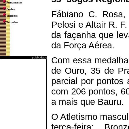
Pensamentos
Piadas
Fábiano C. Rosa, 
Telefones
Pelosi e Altair R. 
Torpedos
da façanha que lev
da Força Aérea.
Com essa medalha 
publicidade
de Ouro, 35 de Pra
parcial por pontos
com 206 pontos, 60
a mais que Bauru.
O Atletismo mascul
terça-feira: Br