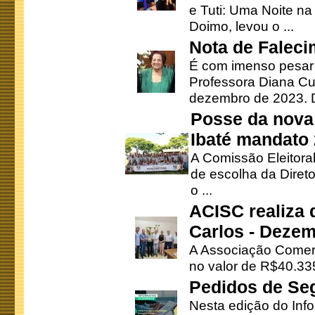
e Tuti: Uma Noite na
Doimo, levou o ...
Nota de Faleci
É com imenso pesar
Professora Diana Cu
dezembro de 2023. Di
Posse da nova 
Ibaté mandato
A Comissão Eleitora
de escolha da Direto
o ...
ACISC realiza 
Carlos - Deze
A Associação Comerc
no valor de R$40.335
Pedidos de Se
Nesta edição do Inf