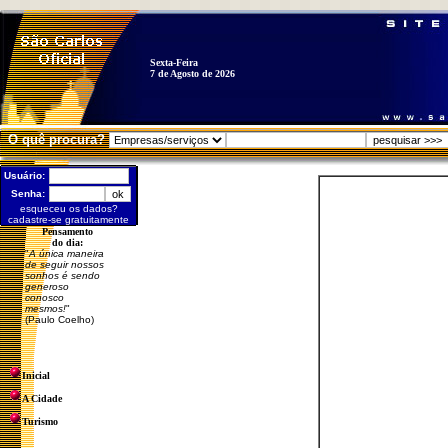
Sexta-Feira
7 de Agosto de 2026
O quê procura?
Usuário:
Senha:
esqueceu os dados?
cadastre-se gratuitamente
Pensamento
do dia:
"
A única maneira
de seguir nossos
sonhos é sendo
generoso
conosco
mesmos!
"
(Paulo Coelho)
Inicial
A Cidade
Turismo