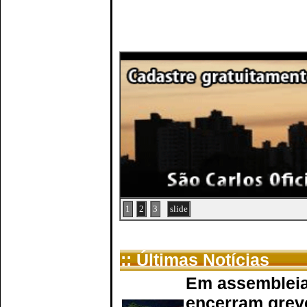
1
2
3
slide
:: Últimas Notícias
Em assembleia
encerram grev