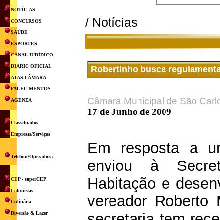
NOTÍCIAS
/ Notícias
CONCURSOS
SAÚDE
ESPORTES
CANAL JURÍDICO
DIÁRIO OFICIAL
Robertinho busca regulamenta
ATAS CÂMARA
FALECIMENTOS
Câmara Municipal de São Carl
AGENDA
17 de Junho de 2009
Classificados
Empresas/Serviços
Em resposta a u
Telefone/Operadora
enviou à Secret
Habitação e desen
CEP - superCEP
Colunistas
vereador Roberto 
Culinária
Diversão & Lazer
secretaria tem rec