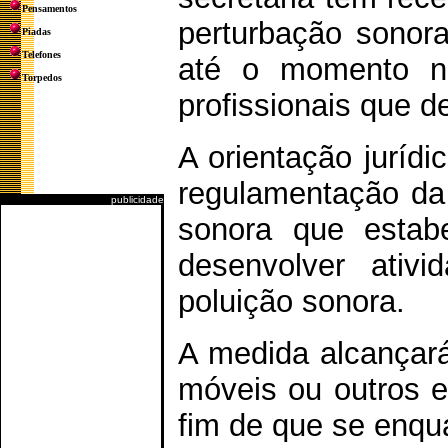
Pensamentos
perturbação sonor
Piadas
Telefones
até o momento nã
Torpedos
profissionais que 
A orientação juríd
regulamentação da 
publicidade
sonora que estab
desenvolver ativi
poluição sonora.
A medida alcançará 
móveis ou outros 
fim de que se enqu