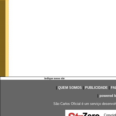
indique nosso site
|
QUEM SOMOS
|
PUBLICIDADE
|
FA
|
powered 
São Carlos Oficial é um serviço desenvol
Copyrig