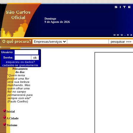
Domingo
9 de Agosto de 2026
O quê procura?
Usuário:
Senha:
esqueceu os dados?
cadastre-se gratuitamente
Pensamento
do dia:
"
Quem tenta
possuir uma flor
verá sua beleza
murchando. Mas
quem olhar uma
flor no campo
permanecerá para
sempre com ela!
"
(Paulo Coelho)
Inicial
A Cidade
Turismo