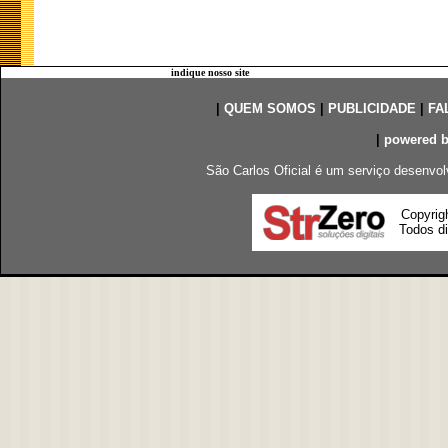
indique nosso site
|
QUEM SOMOS
|
PUBLICIDADE
|
FA
|
powered 
São Carlos Oficial é um serviço desenvol
Copyrig
Todos di