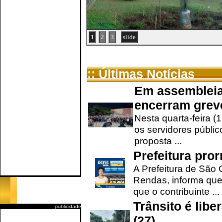
1
2
3
slide
:: Últimas Notícias
Em assembleia
encerram grev
Nesta quarta-feira (
os servidores públic
proposta ...
Prefeitura pro
A Prefeitura de São 
Rendas, informa que
que o contribuinte ...
Trânsito é lib
publicidade
(27)