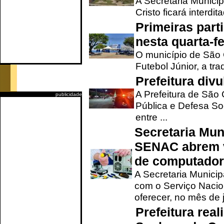
A Secretaria Munici
Cristo ficará interdi
Primeiras part
nesta quarta-fe
O município de São 
Futebol Júnior, a tra
Prefeitura div
A Prefeitura de São
publicidade
Pública e Defesa So
entre ...
Secretaria Mun
SENAC abrem v
de computado
A Secretaria Munici
com o Serviço Nacio
oferecer, no mês de j
Prefeitura rea