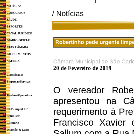
NOTÍCIAS
/ Notícias
CONCURSOS
SAÚDE
ESPORTES
CANAL JURÍDICO
DIÁRIO OFICIAL
Robertinho pede urgente limpez
ATAS CÂMARA
FALECIMENTOS
Câmara Municipal de São Carl
AGENDA
20 de Fevereiro de 2019
Classificados
Empresas/Serviços
O vereador Robe
Telefone/Operadora
apresentou na C
requerimento à Pref
CEP - superCEP
Colunistas
Francisco Xavier
Culinária
Diversão & Lazer
Sallum com a Rua M