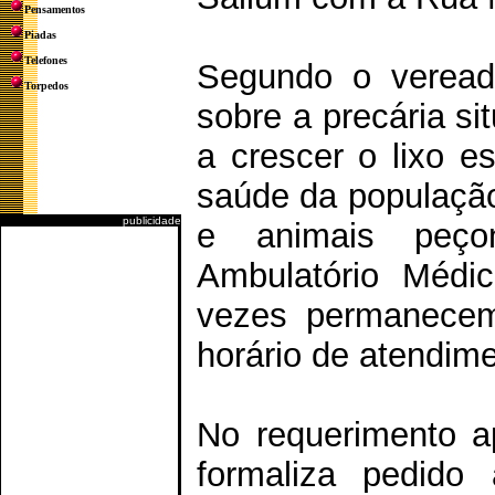
Pensamentos
Piadas
Telefones
Segundo o vereado
Torpedos
sobre a precária s
a crescer o lixo e
saúde da população,
publicidade
e animais peço
Ambulatório Médi
vezes permanecem
horário de atendime
No requerimento a
formaliza pedido