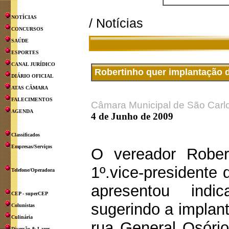
NOTÍCIAS
/ Notícias
CONCURSOS
SAÚDE
ESPORTES
CANAL JURÍDICO
Robertinho quer implantação 
DIÁRIO OFICIAL
ATAS CÂMARA
FALECIMENTOS
Câmara Municipal de São Carl
AGENDA
4 de Junho de 2009
Classificados
Empresas/Serviços
O vereador Rober
1º.vice-presidente
Telefone/Operadora
apresentou indi
CEP - superCEP
sugerindo a implan
Colunistas
Culinária
rua General Osório
Diversão & Lazer