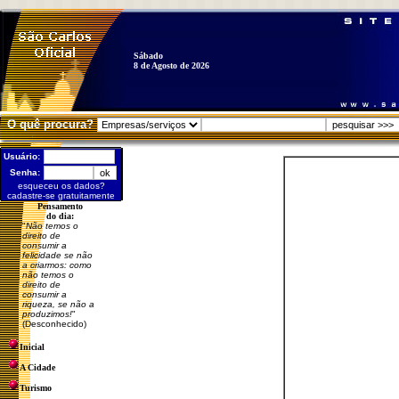
Sábado
8 de Agosto de 2026
O quê procura?
Usuário:
Senha:
esqueceu os dados?
cadastre-se gratuitamente
Pensamento
do dia:
"
Não temos o
direito de
consumir a
felicidade se não
a criarmos: como
não temos o
direito de
consumir a
riqueza, se não a
produzimos!
"
(Desconhecido)
Inicial
A Cidade
Turismo