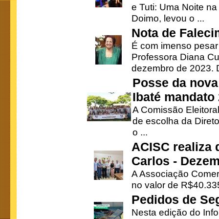
e Tuti: Uma Noite na
Doimo, levou o ...
Nota de Faleci
É com imenso pesar
Professora Diana Cu
dezembro de 2023. Di
Posse da nova 
Ibaté mandato
A Comissão Eleitora
de escolha da Direto
o ...
ACISC realiza 
Carlos - Deze
A Associação Comerc
no valor de R$40.335
Pedidos de Se
Nesta edição do Inf