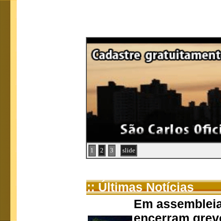
1
2
3
slide
:: Últimas Notícias
Em assembleia
encerram grev