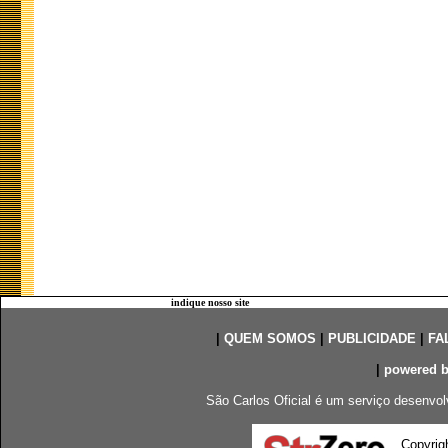
indique nosso site
|
QUEM SOMOS
|
PUBLICIDADE
|
FA
|
powered 
São Carlos Oficial é um serviço desenvol
Copyrig