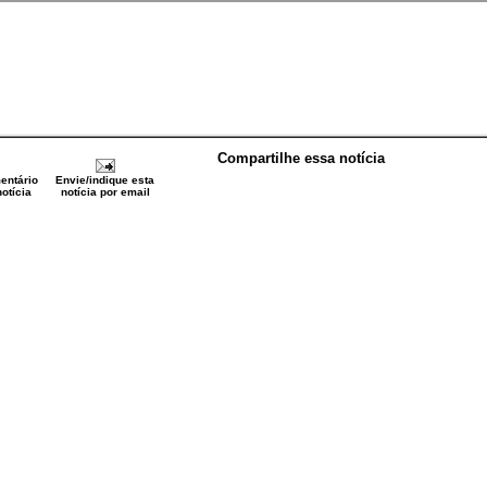
Compartilhe essa notícia
entário
Envie/indique esta
otícia
notícia por email