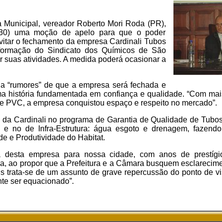
a Municipal, vereador Roberto Mori Roda (PR),
a (30) uma moção de apelo para que o poder
evitar o fechamento da empresa Cardinali Tubos
formação do Sindicato dos Químicos de São
r suas atividades. A medida poderá ocasionar a
.
a “rumores” de que a empresa será fechada e
ma história fundamentada em confiança e qualidade. “Com ma
e PVC, a empresa conquistou espaço e respeito no mercado”.
o da Cardinali no programa de Garantia de Qualidade de Tub
 e no de Infra-Estrutura: água esgoto e drenagem, fazendo
e e Produtividade do Habitat.
ia desta empresa para nossa cidade, com anos de prestíg
da, ao propor que a Prefeitura e a Câmara busquem esclareci
is trata-se de um assunto de grave repercussão do ponto de v
nte ser equacionado”.