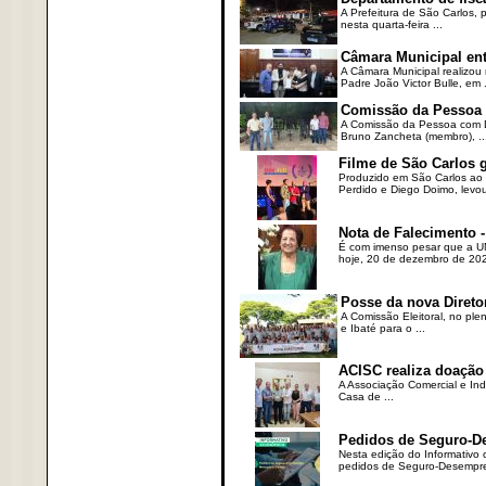
A Prefeitura de São Carlos,
nesta quarta-feira ...
Câmara Municipal ent
A Câmara Municipal realizou 
Padre João Victor Bulle, em .
Comissão da Pessoa c
A Comissão da Pessoa com Defi
Bruno Zancheta (membro), ..
Filme de São Carlos 
Produzido em São Carlos ao l
Perdido e Diego Doimo, levou 
Nota de Falecimento -
É com imenso pesar que a UN
hoje, 20 de dezembro de 2023
Posse da nova Direto
A Comissão Eleitoral, no ple
e Ibaté para o ...
ACISC realiza doação
A Associação Comercial e Ind
Casa de ...
Pedidos de Seguro-D
Nesta edição do Informativo
pedidos de Seguro-Desempre