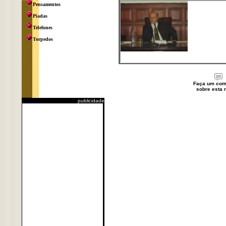
Pensamentos
Piadas
Telefones
Torpedos
Faça um com
sobre esta n
publicidade