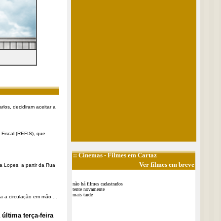
rlos, decidiram aceitar a
Fiscal (REFIS), que
::
Cinemas
- Filmes em Cartaz
Ver filmes em breve
a Lopes, a partir da Rua
não há filmes cadastrados
tente novamente
mais tarde
a a circulação em mão ...
última terça-feira