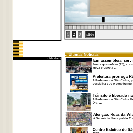
1
2
3
slide
:: Últimas Notícias
publicidade
Em assembleia, servi
Nesta quarta-feira (15), após
nova proposta ...
Prefeitura prorroga R
A Prefeitura de São Carlos, 
possibilita que o contribuinte .
Trânsito é liberado na
A Prefeitura de São Carlos li
Dra. ...
Atenção: Ruas da Vila
A Secretaria Municipal de Tr
Centro Estético de Sã