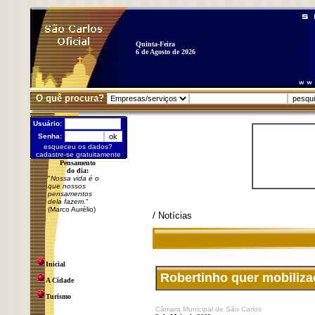
Quinta-Feira
6 de Agosto de 2026
O quê procura?
Usuário:
Senha:
esqueceu os dados?
cadastre-se gratuitamente
Pensamento
do dia:
"
Nossa vida é o
que nossos
pensamentos
dela fazem.
"
(Marco Aurélio)
/ Notícias
Inicial
Robertinho quer mobilizaç
A Cidade
Turismo
Câmara Municipal de São Carlos