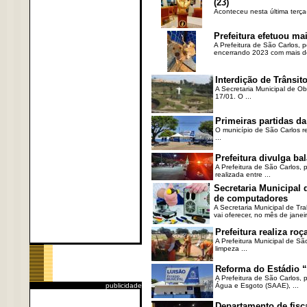
(23)
Aconteceu nesta última terça
Prefeitura efetuou ma
A Prefeitura de São Carlos, 
encerrando 2023 com mais de 
Interdição de Trânsito
A Secretaria Municipal de Ob
17/01. O ...
Primeiras partidas da
O município de São Carlos re
...
Prefeitura divulga b
A Prefeitura de São Carlos, 
realizada entre ...
Secretaria Municipal
de computadores
A Secretaria Municipal de T
vai oferecer, no mês de janeir
Prefeitura realiza r
A Prefeitura Municipal de Sã
limpeza ...
Reforma do Estádio “
A Prefeitura de São Carlos, 
publicidade
Água e Esgoto (SAAE), ...
Departamento de fisc