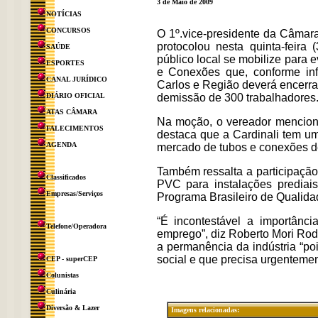
3 de Maio de 2009
NOTÍCIAS
CONCURSOS
O 1º.vice-presidente da Câmar
protocolou nesta quinta-feir
SAÚDE
público local se mobilize para 
ESPORTES
e Conexões que, conforme in
CANAL JURÍDICO
Carlos e Região deverá encerra
DIÁRIO OFICIAL
demissão de 300 trabalhadores
ATAS CÂMARA
Na moção, o vereador mencion
FALECIMENTOS
destaca que a Cardinali tem u
AGENDA
mercado de tubos e conexões d
Também ressalta a participaçã
Classificados
PVC para instalações prediais
Empresas/Serviços
Programa Brasileiro de Qualidad
“É incontestável a importânc
Telefone/Operadora
emprego”, diz Roberto Mori Ro
a permanência da indústria “po
social e que precisa urgenteme
CEP - superCEP
Colunistas
Culinária
Diversão & Lazer
Imagens relacionadas: