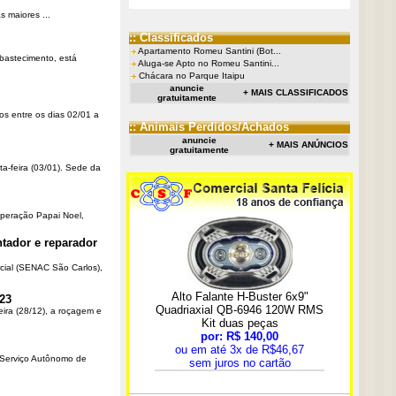
 maiores ...
:: Classificados
Apartamento Romeu Santini (Bot...
Abastecimento, está
Aluga-se Apto no Romeu Santini...
Chácara no Parque Itaipu
anuncie
+ MAIS CLASSIFICADOS
gratuitamente
os entre os dias 02/01 a
:: Animais Perdidos/Achados
anuncie
+ MAIS ANÚNCIOS
gratuitamente
ta-feira (03/01). Sede da
Operação Papai Noel,
tador e reparador
cial (SENAC São Carlos),
23
eira (28/12), a roçagem e
o Serviço Autônomo de