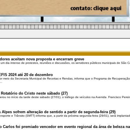
dores aceitam nova proposta e encerram greve
 um dia intenso de protestos, reuniões e discussões, os servidores públicos municipais de São Ca
EFIS 2024 até 20 de dezembro
por meio da Secretaria Municipal de Receitas e Rendas, informa que o Programa de Recuperação 
..
 Rotatório do Cristo neste sábado (27)
berou no início da tarde deste sábado (27/01), o tráfego de veículos na Avenida Francisco Pereir
 Alpes sofrem alteração de sentido a partir de segunda-feira (29)
ansporte e Trânsito (SMTT) informa que, a partir da próxima segunda-feira (29/01), será implantad
o Carlos foi premiado vencedor em evento regional da área de beleza na 