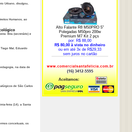
nto Urbano, divulgou,
Direitos Humanos, ao
cológico
ra- Bira (secretário) e
r Tiago Mal, Eduardo
Pedagogia, na data de
talúrgicos de São Carlos
ta-feira (14), a Santa
rmos conceituais, os