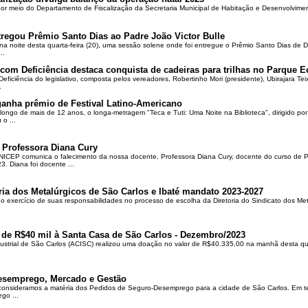
 por meio do Departamento de Fiscalização da Secretaria Municipal de Habitação e Desenvolvime
regou Prêmio Santo Dias ao Padre João Victor Bulle
na noite desta quarta-feira (20), uma sessão solene onde foi entregue o Prêmio Santo Dias de 
..
om Deficiência destaca conquista de cadeiras para trilhas no Parque E
ciência do legislativo, composta pelos vereadores, Robertinho Mori (presidente), Ubirajara Teixei
.
ganha prêmio de Festival Latino-Americano
ongo de mais de 12 anos, o longa-metragem "Teca e Tuti: Uma Noite na Biblioteca", dirigido po
o ...
 Professora Diana Cury
ICEP comunica o falecimento da nossa docente, Professora Diana Cury, docente do curso de 
. Diana foi docente ...
ria dos Metalúrgicos de São Carlos e Ibaté mandato 2023-2027
no exercício de suas responsabilidades no processo de escolha da Diretoria do Sindicato dos Me
 de R$40 mil à Santa Casa de São Carlos - Dezembro/2023
ustrial de São Carlos (ACISC) realizou uma doação no valor de R$40.335,00 na manhã desta quin
esemprego, Mercado e Gestão
 consideramos a matéria dos Pedidos de Seguro-Desemprego para a cidade de São Carlos. Em te
go ...