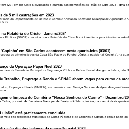
-feira (23), em Rio Claro a divulgação e entrega das premiações do "Mão de Ouro 2024", uma das
is de 5 mil castrações em 2023
por meio do Departamento de Defesa e Controle Animal da Secretaria Municipal de Agricultura e 
5 mil ...
 na Rotatória do Cristo - Janeiro/2024
ras Públicas (SMOP) comunica que a Rotatória do Cristo ficará interditada para trânsito de veícul
 ‘Copinha’ em São Carlos acontecem nesta quarta-feira (03/01)
ceberá os primeiros jogos da Copa São Paulo de Futebol Júnior, a tradicional ‘Copinha’, na quar
alanço da Operação Papai Noel 2023
por meio da Secretaria Municipal de Segurança Pública e Defesa Social, divulgou o balanço da 
 de Trabalho, Emprego e Renda e SENAC abrem vagas para curso de mon
rabalho, Emprego e Renda (SMTER), em parceria com o Serviço Nacional de Aprendizagem Comer
o de ...
oçagem e limpeza do Cemitério “Nossa Senhora do Carmo” - Dezembro/20
o Carlos, por meio da Secretaria Municipal de Serviços Públicos, iniciou, na manhã desta quinta-f
Luisão” está praticamente concluída
por meio das secretarias municipais de Obras Públicas e de Esportes e Cultura e com o apoio d
alização divulga balanço da operação natal 2023