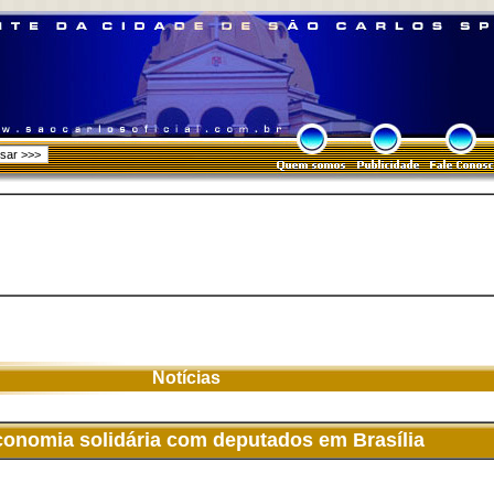
Notícias
onomia solidária com deputados em Brasília