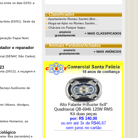
os entre os dias 02/01 a
:: Classificados
Apartamento Romeu Santini (Bot...
ta-feira (03/01). Sede da
Aluga-se Apto no Romeu Santini...
Chácara no Parque Itaipu
anuncie
+ MAIS CLASSIFICADOS
gratuitamente
Operação Papai Noel,
:: Animais Perdidos/Achados
tador e reparador
anuncie
+ MAIS ANÚNCIOS
gratuitamente
cial (SENAC São Carlos),
23
eira (28/12), a roçagem e
o Serviço Autônomo de
nto Urbano, divulgou,
Direitos Humanos, ao
cológico
ra- Bira (secretário) e