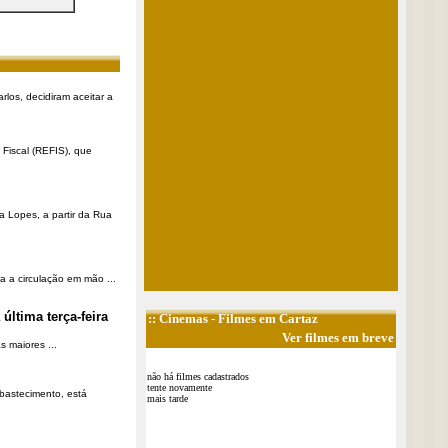
rlos, decidiram aceitar a
Fiscal (REFIS), que
a Lopes, a partir da Rua
a a circulação em mão ...
última terça-feira
::
Cinemas
- Filmes em Cartaz
Ver filmes em breve
 maiores ...
não há filmes cadastrados
tente novamente
Abastecimento, está
mais tarde