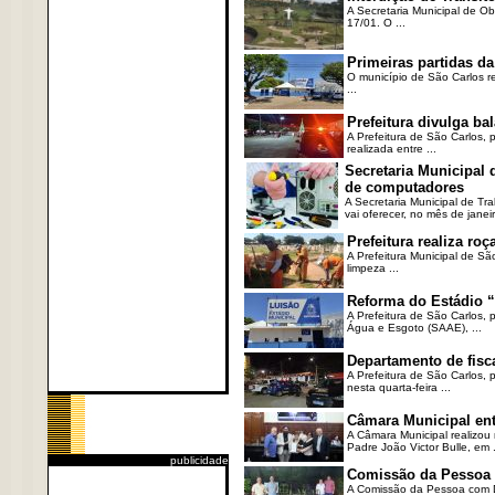
A Secretaria Municipal de Ob
17/01. O ...
Primeiras partidas da
O município de São Carlos re
...
Prefeitura divulga b
A Prefeitura de São Carlos, 
realizada entre ...
Secretaria Municipal
de computadores
A Secretaria Municipal de T
vai oferecer, no mês de janeir
Prefeitura realiza r
A Prefeitura Municipal de Sã
limpeza ...
Reforma do Estádio “
A Prefeitura de São Carlos, 
Água e Esgoto (SAAE), ...
Departamento de fisc
A Prefeitura de São Carlos,
nesta quarta-feira ...
Câmara Municipal ent
A Câmara Municipal realizou 
Padre João Victor Bulle, em .
publicidade
Comissão da Pessoa c
A Comissão da Pessoa com Defi