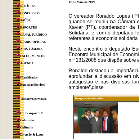
12 de Maio de 2009
NOTÍCIAS
CONCURSOS
O vereador Ronaldo Lopes (PT) 
SAÚDE
quando se reuniu na Câmara 
Xavier (PT), coordenador da
ESPORTES
Solidária, e com o deputado fe
CANAL JURÍDICO
referentes à economia solidária
DIÁRIO OFICIAL
Neste encontro o deputado Eu
ATAS CÂMARA
Encontro Municipal de Economia 
FALECIMENTOS
n.º 131/2008 que dispõe sobre 
AGENDA
Ronaldo destacou a importânci
aprofundar a discussão em nív
Classificados
autogestão e nas diversas fo
Empresas/Serviços
ambiente”,disse
Imagens relacionadas:
Telefone/Operadora
CEP - superCEP
Colunistas
Culinária
Diversão & Lazer