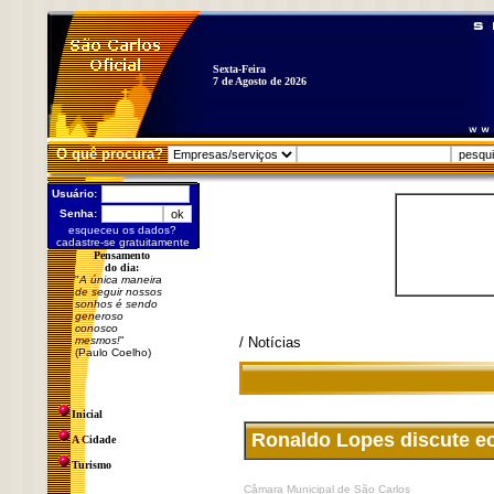
Sexta-Feira
7 de Agosto de 2026
O quê procura?
Usuário:
Senha:
esqueceu os dados?
cadastre-se gratuitamente
Pensamento
do dia:
"
A única maneira
de seguir nossos
sonhos é sendo
generoso
conosco
mesmos!
"
/ Notícias
(Paulo Coelho)
Inicial
Ronaldo Lopes discute ec
A Cidade
Turismo
Câmara Municipal de São Carlos