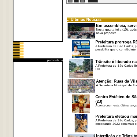
:: Últimas Notícias
Em assembleia, servi
Nesta quarta-feira (15), após
nova proposta ...
Prefeitura prorroga R
A Prefeitura de São Carlos, 
possibilita que o contribuinte .
publicidade
Trânsito é liberado na
A Prefeitura de São Carlos li
Dra. ...
Atenção: Ruas da Vila
A Secretaria Municipal de Tr
Centro Estético de Sã
(23)
Aconteceu nesta última terça
Prefeitura efetuou ma
A Prefeitura de São Carlos, 
encerrando 2023 com mais de 
Interdição de Trânsito