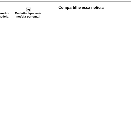
Compartilhe essa notícia
entário
Envie/indique esta
otícia
notícia por email