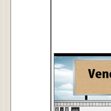
1
2
3
slide