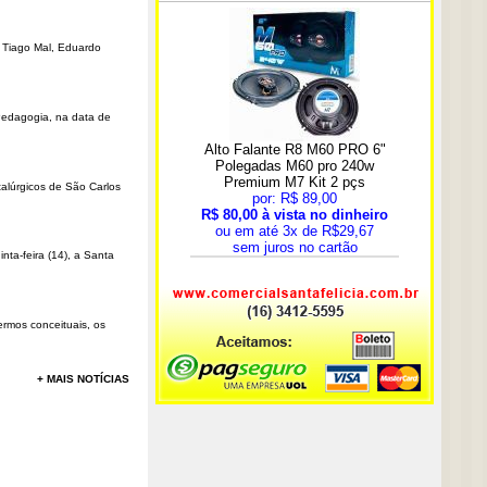
r Tiago Mal, Eduardo
Pedagogia, na data de
talúrgicos de São Carlos
ta-feira (14), a Santa
rmos conceituais, os
+ MAIS NOTÍCIAS