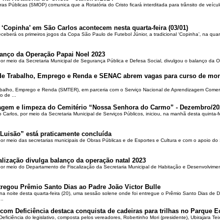
ras Públicas (SMOP) comunica que a Rotatória do Cristo ficará interditada para trânsito de veícul
 ‘Copinha’ em São Carlos acontecem nesta quarta-feira (03/01)
ceberá os primeiros jogos da Copa São Paulo de Futebol Júnior, a tradicional ‘Copinha’, na quar
alanço da Operação Papai Noel 2023
por meio da Secretaria Municipal de Segurança Pública e Defesa Social, divulgou o balanço da 
 de Trabalho, Emprego e Renda e SENAC abrem vagas para curso de mon
rabalho, Emprego e Renda (SMTER), em parceria com o Serviço Nacional de Aprendizagem Comer
o de ...
oçagem e limpeza do Cemitério “Nossa Senhora do Carmo” - Dezembro/20
o Carlos, por meio da Secretaria Municipal de Serviços Públicos, iniciou, na manhã desta quinta-f
Luisão” está praticamente concluída
por meio das secretarias municipais de Obras Públicas e de Esportes e Cultura e com o apoio d
alização divulga balanço da operação natal 2023
 por meio do Departamento de Fiscalização da Secretaria Municipal de Habitação e Desenvolvime
regou Prêmio Santo Dias ao Padre João Victor Bulle
na noite desta quarta-feira (20), uma sessão solene onde foi entregue o Prêmio Santo Dias de 
..
om Deficiência destaca conquista de cadeiras para trilhas no Parque E
ciência do legislativo, composta pelos vereadores, Robertinho Mori (presidente), Ubirajara Teixei