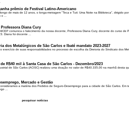
.
ganha prêmio de Festival Latino-Americano
ongo de mais de 12 anos, o longa-metragem "Teca e Tuti: Uma Noite na Biblioteca", dirigido po
o ...
 Professora Diana Cury
ICEP comunica o falecimento da nossa docente, Professora Diana Cury, docente do curso de 
. Diana foi docente ...
ria dos Metalúrgicos de São Carlos e Ibaté mandato 2023-2027
no exercício de suas responsabilidades no processo de escolha da Diretoria do Sindicato dos Me
 de R$40 mil à Santa Casa de São Carlos - Dezembro/2023
ustrial de São Carlos (ACISC) realizou uma doação no valor de R$40.335,00 na manhã desta quin
esemprego, Mercado e Gestão
 consideramos a matéria dos Pedidos de Seguro-Desemprego para a cidade de São Carlos. Em te
go ...
pesquisar notícias