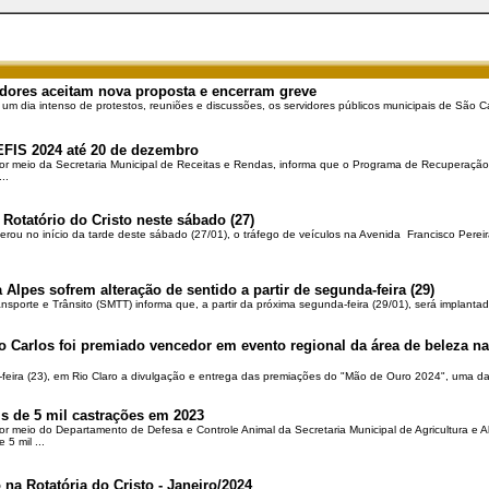
dores aceitam nova proposta e encerram greve
 um dia intenso de protestos, reuniões e discussões, os servidores públicos municipais de São Ca
EFIS 2024 até 20 de dezembro
por meio da Secretaria Municipal de Receitas e Rendas, informa que o Programa de Recuperação 
..
 Rotatório do Cristo neste sábado (27)
berou no início da tarde deste sábado (27/01), o tráfego de veículos na Avenida Francisco Pereir
 Alpes sofrem alteração de sentido a partir de segunda-feira (29)
ansporte e Trânsito (SMTT) informa que, a partir da próxima segunda-feira (29/01), será implantad
o Carlos foi premiado vencedor em evento regional da área de beleza na 
-feira (23), em Rio Claro a divulgação e entrega das premiações do "Mão de Ouro 2024", uma das
is de 5 mil castrações em 2023
por meio do Departamento de Defesa e Controle Animal da Secretaria Municipal de Agricultura e 
5 mil ...
 na Rotatória do Cristo - Janeiro/2024