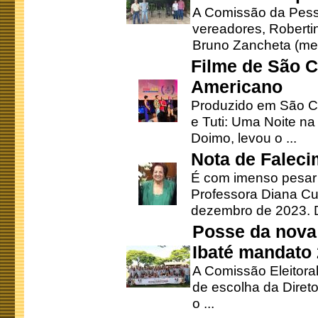
A Comissão da Pesso
vereadores, Robertinh
Bruno Zancheta (mem
Filme de São C
Americano
Produzido em São Ca
e Tuti: Uma Noite na
Doimo, levou o ...
Nota de Faleci
É com imenso pesar
Professora Diana Cu
dezembro de 2023. Di
Posse da nova 
Ibaté mandato
A Comissão Eleitora
de escolha da Direto
o ...