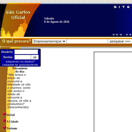
Sábado
8 de Agosto de 2026
O quê procura?
Usuário:
Senha:
esqueceu os dados?
cadastre-se gratuitamente
Pensamento
do dia:
"
Não temos o
direito de
consumir a
felicidade se não
a criarmos: como
não temos o
direito de
consumir a
riqueza, se não a
produzimos!
"
(Desconhecido)
Inicial
A Cidade
Turismo