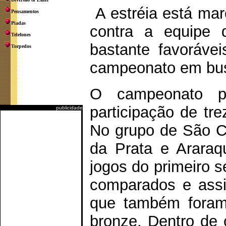
A estréia está mar
Pensamentos
Piadas
contra a equipe 
Telefones
bastante favoráve
Torpedos
campeonato em busc
O campeonato pa
participação de tre
publicidade
No grupo de São Ca
da Prata e Araraq
jogos do primeiro 
comparados e assim
que também foram 
bronze. Dentro de 