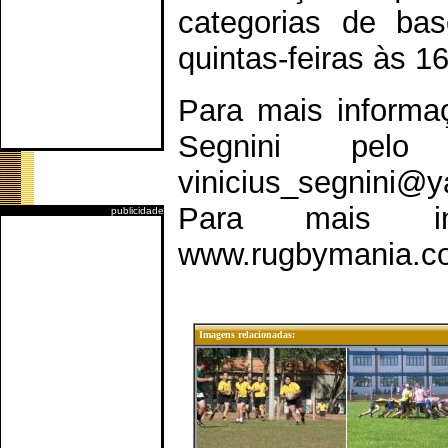
categorias de bas
quintas-feiras às 1
Para mais informa
Segnini pel
vinicius_segnini@y
Para mais in
publicidade
www.rugbymania.co
Imagens relacionadas: