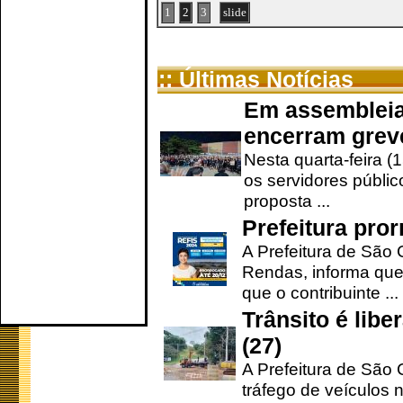
1
2
3
slide
:: Últimas Notícias
Em assembleia
encerram grev
Nesta quarta-feira (
os servidores públic
proposta ...
Prefeitura pro
A Prefeitura de São 
Rendas, informa que
que o contribuinte ...
Trânsito é lib
(27)
A Prefeitura de São C
tráfego de veículos 