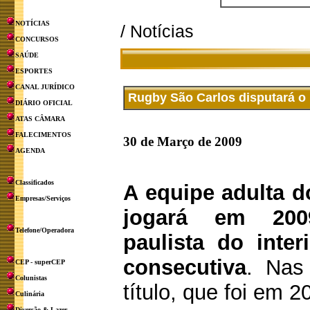
NOTÍCIAS
/ Notícias
CONCURSOS
SAÚDE
ESPORTES
CANAL JURÍDICO
Rugby São Carlos disputará o 
DIÁRIO OFICIAL
ATAS CÂMARA
FALECIMENTOS
30 de Março de 2009
AGENDA
Classificados
A equipe adulta 
Empresas/Serviços
jogará em 20
Telefone/Operadora
paulista do inter
consecutiva
. Nas
CEP - superCEP
Colunistas
título, que foi em 2
Culinária
Diversão & Lazer