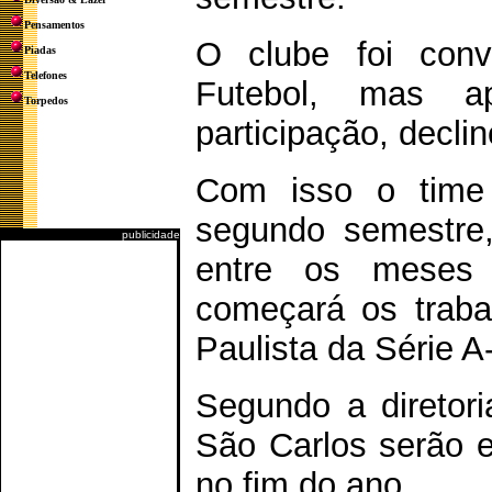
Pensamentos
O clube foi conv
Piadas
Telefones
Futebol, mas a
Torpedos
participação, decli
Com isso o time p
segundo semestre,
publicidade
entre os meses
começará os traba
Paulista da Série A
Segundo a diretori
São Carlos serão e
no fim do ano.