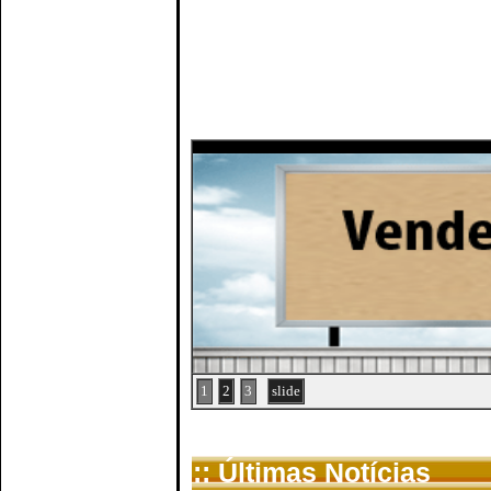
1
2
3
slide
:: Últimas Notícias