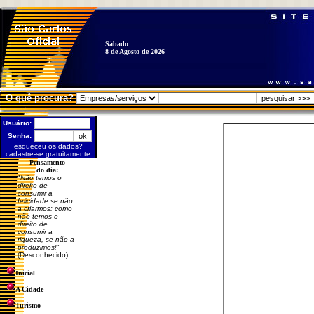
Sábado
8 de Agosto de 2026
O quê procura?
Usuário:
Senha:
esqueceu os dados?
cadastre-se gratuitamente
Pensamento
do dia:
"
Não temos o
direito de
consumir a
felicidade se não
a criarmos: como
não temos o
direito de
consumir a
riqueza, se não a
produzimos!
"
(Desconhecido)
Inicial
A Cidade
Turismo