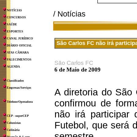
NOTÍCIAS
/ Notícias
CONCURSOS
SAÚDE
ESPORTES
CANAL JURÍDICO
São Carlos FC não irá particip
DIÁRIO OFICIAL
ATAS CÂMARA
FALECIMENTOS
São Carlos FC
AGENDA
6 de Maio de 2009
Classificados
Empresas/Serviços
A diretoria do São
confirmou de forma
Telefone/Operadora
não irá participar
CEP - superCEP
Futebol, que será 
Colunistas
Culinária
semestre.
Diversão & Lazer