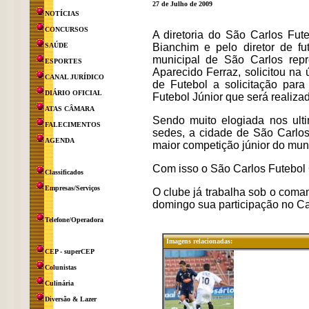
27 de Julho de 2009
NOTÍCIAS
CONCURSOS
A diretoria do São Carlos Fut
SAÚDE
Bianchim e pelo diretor de fu
municipal de São Carlos repr
ESPORTES
Aparecido Ferraz, solicitou n
CANAL JURÍDICO
de Futebol a solicitação pa
DIÁRIO OFICIAL
Futebol Júnior que será realiza
ATAS CÂMARA
Sendo muito elogiada nos ul
FALECIMENTOS
sedes, a cidade de São Carlos
AGENDA
maior competição júnior do mun
Com isso o São Carlos Futebol
Classificados
Empresas/Serviços
O clube já trabalha sob o coman
domingo sua participação no Ca
Telefone/Operadora
Imagens relacionadas:
CEP - superCEP
Colunistas
Culinária
Diversão & Lazer