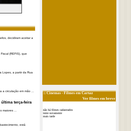
rlos, decidiram aceitar a
Fiscal (REFIS), que
a Lopes, a partir da Rua
a a circulação em mão ...
::
Cinemas
- Filmes em Cartaz
Ver filmes em breve
última terça-feira
não há filmes cadastrados
 maiores ...
tente novamente
mais tarde
Abastecimento, está