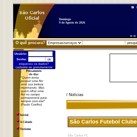
Domingo
9 de Agosto de 2026
O quê procura?
Usuário:
Senha:
esqueceu os dados?
cadastre-se gratuitamente
Pensamento
do dia:
"
Quem tenta
possuir uma flor
verá sua beleza
murchando. Mas
quem olhar uma
/ Notícias
flor no campo
permanecerá para
sempre com ela!
"
(Paulo Coelho)
Inicial
São Carlos Futebol Clube 
A Cidade
Turismo
São Carlos FC