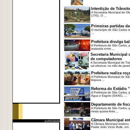
Interdição de Trânsito
A Secretaria Municipal de Ob
17/01. O ...
Primeiras partidas da
O município de São Carlos re
...
Prefeitura divulga b
A Prefeitura de São Carlos, 
realizada entre ...
Secretaria Municipal
de computadores
A Secretaria Municipal de T
vai oferecer, no mês de janeir
Prefeitura realiza r
A Prefeitura Municipal de Sã
limpeza ...
Reforma do Estádio “
A Prefeitura de São Carlos, 
Água e Esgoto (SAAE), ...
Departamento de fisc
A Prefeitura de São Carlos,
nesta quarta-feira ...
Câmara Municipal ent
publicidade
A Câmara Municipal realizou 
Padre João Victor Bulle, em .