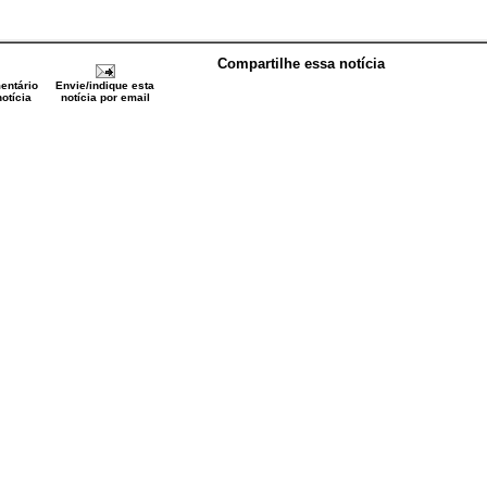
Compartilhe essa notícia
entário
Envie/indique esta
otícia
notícia por email