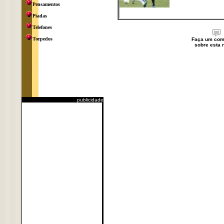
Pensamentos
Piadas
Telefones
Torpedos
Faça um com
sobre esta n
publicidade