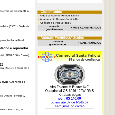
os entre os dias 02/01 a
:: Classificados
Aluga-se Apto no Romeu Santini...
Apartamento Romeu Santini (Bot...
Chácara no Parque Itaipu
ta-feira (03/01). Sede da
anuncie
+ MAIS CLASSIFICADOS
gratuitamente
:: Animais Perdidos/Achados
Operação Papai Noel,
anuncie
+ MAIS ANÚNCIOS
gratuitamente
tador e reparador
cial (SENAC São Carlos),
23
eira (28/12), a roçagem e
o Serviço Autônomo de
nto Urbano, divulgou,
Direitos Humanos, ao