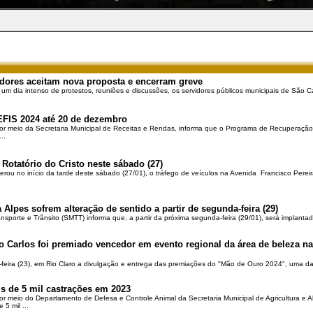
dores aceitam nova proposta e encerram greve
 um dia intenso de protestos, reuniões e discussões, os servidores públicos municipais de São Ca
EFIS 2024 até 20 de dezembro
por meio da Secretaria Municipal de Receitas e Rendas, informa que o Programa de Recuperação 
..
 Rotatório do Cristo neste sábado (27)
berou no início da tarde deste sábado (27/01), o tráfego de veículos na Avenida Francisco Pereir
 Alpes sofrem alteração de sentido a partir de segunda-feira (29)
ansporte e Trânsito (SMTT) informa que, a partir da próxima segunda-feira (29/01), será implantad
o Carlos foi premiado vencedor em evento regional da área de beleza na 
-feira (23), em Rio Claro a divulgação e entrega das premiações do "Mão de Ouro 2024", uma das
is de 5 mil castrações em 2023
por meio do Departamento de Defesa e Controle Animal da Secretaria Municipal de Agricultura e 
5 mil ...