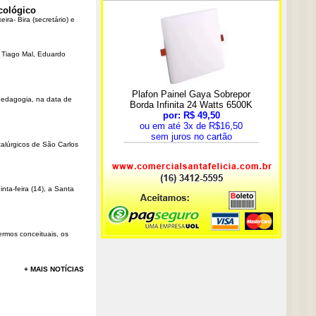
cológico
ra- Bira (secretário) e
r Tiago Mal, Eduardo
Pedagogia, na data de
talúrgicos de São Carlos
ta-feira (14), a Santa
rmos conceituais, os
+ MAIS NOTÍCIAS