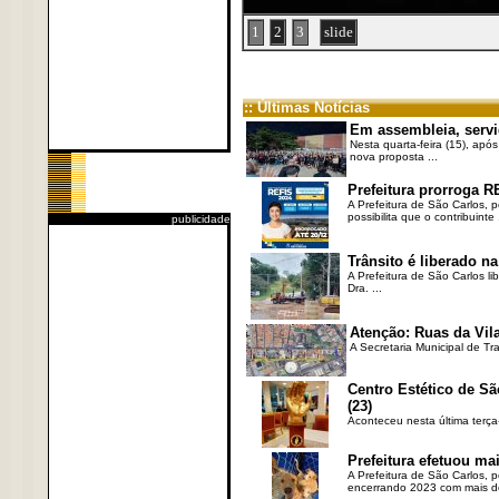
1
2
3
slide
:: Últimas Notícias
Em assembleia, servi
Nesta quarta-feira (15), após
nova proposta ...
Prefeitura prorroga R
A Prefeitura de São Carlos, 
possibilita que o contribuinte .
publicidade
Trânsito é liberado na
A Prefeitura de São Carlos li
Dra. ...
Atenção: Ruas da Vila
A Secretaria Municipal de Tr
Centro Estético de Sã
(23)
Aconteceu nesta última terça
Prefeitura efetuou ma
A Prefeitura de São Carlos, 
encerrando 2023 com mais de 