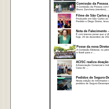
Comissão da Pessoa c
A Comissão da Pessoa com Defi
Bruno Zancheta (membro), ..
Filme de São Carlos 
Produzido em São Carlos ao l
Perdido e Diego Doimo, levou 
Nota de Falecimento -
É com imenso pesar que a UN
hoje, 20 de dezembro de 2023
Posse da nova Direto
A Comissão Eleitoral, no ple
e Ibaté para o ...
ACISC realiza doação
A Associação Comercial e Ind
Casa de ...
Pedidos de Seguro-D
Nesta edição do Informativo
pedidos de Seguro-Desempre