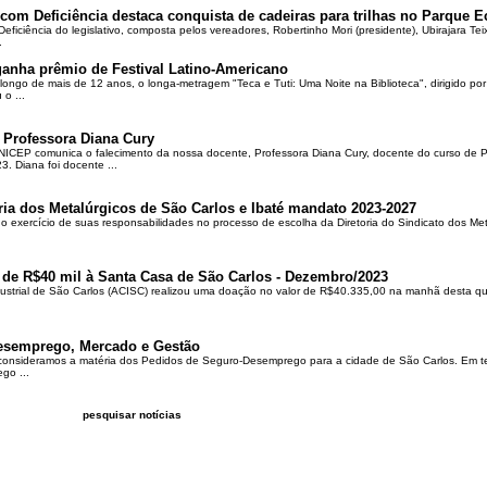
om Deficiência destaca conquista de cadeiras para trilhas no Parque E
ciência do legislativo, composta pelos vereadores, Robertinho Mori (presidente), Ubirajara Teixei
.
ganha prêmio de Festival Latino-Americano
ongo de mais de 12 anos, o longa-metragem "Teca e Tuti: Uma Noite na Biblioteca", dirigido po
o ...
 Professora Diana Cury
ICEP comunica o falecimento da nossa docente, Professora Diana Cury, docente do curso de 
. Diana foi docente ...
ria dos Metalúrgicos de São Carlos e Ibaté mandato 2023-2027
no exercício de suas responsabilidades no processo de escolha da Diretoria do Sindicato dos Me
 de R$40 mil à Santa Casa de São Carlos - Dezembro/2023
ustrial de São Carlos (ACISC) realizou uma doação no valor de R$40.335,00 na manhã desta quin
esemprego, Mercado e Gestão
 consideramos a matéria dos Pedidos de Seguro-Desemprego para a cidade de São Carlos. Em te
go ...
pesquisar notícias