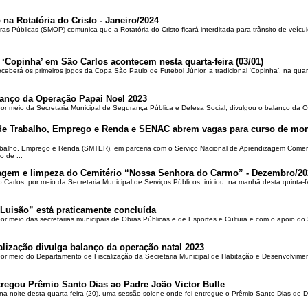
 na Rotatória do Cristo - Janeiro/2024
ras Públicas (SMOP) comunica que a Rotatória do Cristo ficará interditada para trânsito de veícul
 ‘Copinha’ em São Carlos acontecem nesta quarta-feira (03/01)
ceberá os primeiros jogos da Copa São Paulo de Futebol Júnior, a tradicional ‘Copinha’, na quar
alanço da Operação Papai Noel 2023
por meio da Secretaria Municipal de Segurança Pública e Defesa Social, divulgou o balanço da 
 de Trabalho, Emprego e Renda e SENAC abrem vagas para curso de mon
rabalho, Emprego e Renda (SMTER), em parceria com o Serviço Nacional de Aprendizagem Comer
o de ...
oçagem e limpeza do Cemitério “Nossa Senhora do Carmo” - Dezembro/20
o Carlos, por meio da Secretaria Municipal de Serviços Públicos, iniciou, na manhã desta quinta-f
Luisão” está praticamente concluída
por meio das secretarias municipais de Obras Públicas e de Esportes e Cultura e com o apoio d
alização divulga balanço da operação natal 2023
 por meio do Departamento de Fiscalização da Secretaria Municipal de Habitação e Desenvolvime
regou Prêmio Santo Dias ao Padre João Victor Bulle
na noite desta quarta-feira (20), uma sessão solene onde foi entregue o Prêmio Santo Dias de 
..