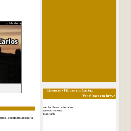
publicidade
::
Cinemas
- Filmes em Cartaz
Ver filmes em breve
não há filmes cadastrados
tente novamente
mais tarde
rlos, decidiram aceitar a