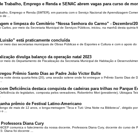
 de Trabalho, Emprego e Renda e SENAC abrem vagas para curso de mon
rabalho, Emprego e Renda (SMTER), em parceria com o Serviço Nacional de Aprendizagem Comer
o de ...
oçagem e limpeza do Cemitério “Nossa Senhora do Carmo” - Dezembro/20
o Carlos, por meio da Secretaria Municipal de Serviços Públicos, iniciou, na manhã desta quinta-f
Luisão” está praticamente concluída
por meio das secretarias municipais de Obras Públicas e de Esportes e Cultura e com o apoio d
alização divulga balanço da operação natal 2023
 por meio do Departamento de Fiscalização da Secretaria Municipal de Habitação e Desenvolvime
regou Prêmio Santo Dias ao Padre João Victor Bulle
na noite desta quarta-feira (20), uma sessão solene onde foi entregue o Prêmio Santo Dias de 
..
om Deficiência destaca conquista de cadeiras para trilhas no Parque E
ciência do legislativo, composta pelos vereadores, Robertinho Mori (presidente), Ubirajara Teixei
.
ganha prêmio de Festival Latino-Americano
ongo de mais de 12 anos, o longa-metragem "Teca e Tuti: Uma Noite na Biblioteca", dirigido po
o ...
 Professora Diana Cury
ICEP comunica o falecimento da nossa docente, Professora Diana Cury, docente do curso de 
. Diana foi docente ...