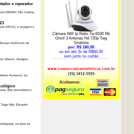
tador e reparador
cial (SENAC São Carlos),
23
eira (28/12), a roçagem e
o Serviço Autônomo de
nto Urbano, divulgou,
Direitos Humanos, ao
cológico
ra- Bira (secretário) e
r Tiago Mal, Eduardo
Pedagogia, na data de