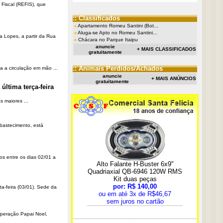
Fiscal (REFIS), que
:: Classificados
Apartamento Romeu Santini (Bot...
Aluga-se Apto no Romeu Santini...
a Lopes, a partir da Rua
Chácara no Parque Itaipu
anuncie
+ MAIS CLASSIFICADOS
gratuitamente
:: Animais Perdidos/Achados
a a circulação em mão ...
anuncie
+ MAIS ANÚNCIOS
gratuitamente
última terça-feira
 maiores ...
Abastecimento, está
os entre os dias 02/01 a
ta-feira (03/01). Sede da
Operação Papai Noel,