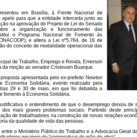
resentou em Brasília, à Frente Nacional de
 apelo para que a entidade interceda junto ao
ação na aprovação do Projeto de Lei do Senado
bre a organização e funcionamento das
nstitui o Programa Nacional de Fomento às
ONACOOP), e altera a Lei nº5.764, de 16 de
ção do conceito de modalidade operacional das
icipal de Trabalho, Emprego e Renda, Emerson
a da moção ao senador Cristovam Buarque.
 proposta apresentada pelo ex-prefeito Newton
e Economia Solidária, evento realizado pela
dias 29 e 30 de maio, em que foi debatida a
de fomento à Economia Solidária.
stificativa o entendimento de que o desemprego deixou de 
dos mais graves problemas sociais. Partindo deste princ
ização de trabalhadores na construção de novas relações econô
oria da qualidade de vida das pessoas.
ntre o Ministério Público do Trabalho e a Advocacia Geral d
balhadores por meio de “cooperativas de mão-de-obra”.