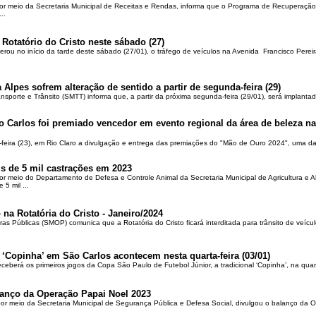
por meio da Secretaria Municipal de Receitas e Rendas, informa que o Programa de Recuperação 
..
 Rotatório do Cristo neste sábado (27)
berou no início da tarde deste sábado (27/01), o tráfego de veículos na Avenida Francisco Pereir
 Alpes sofrem alteração de sentido a partir de segunda-feira (29)
ansporte e Trânsito (SMTT) informa que, a partir da próxima segunda-feira (29/01), será implantad
o Carlos foi premiado vencedor em evento regional da área de beleza na 
-feira (23), em Rio Claro a divulgação e entrega das premiações do "Mão de Ouro 2024", uma das
is de 5 mil castrações em 2023
por meio do Departamento de Defesa e Controle Animal da Secretaria Municipal de Agricultura e 
5 mil ...
 na Rotatória do Cristo - Janeiro/2024
ras Públicas (SMOP) comunica que a Rotatória do Cristo ficará interditada para trânsito de veícul
 ‘Copinha’ em São Carlos acontecem nesta quarta-feira (03/01)
ceberá os primeiros jogos da Copa São Paulo de Futebol Júnior, a tradicional ‘Copinha’, na quar
alanço da Operação Papai Noel 2023
por meio da Secretaria Municipal de Segurança Pública e Defesa Social, divulgou o balanço da 