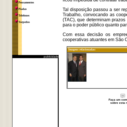
Pensamentos
Tal disposição passou a ser re
Piadas
Trabalho, convocando as coope
Telefones
(TAC), que determinam prazos 
Torpedos
para o poder público quanto para
Com essa decisão os empreend
cooperativas atuantes em São C
Imagens relacionadas:
publicidade
Faça um com
sobre esta n