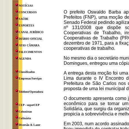
NOTÍCIAS
O prefeito Oswaldo Barba ap
CONCURSOS
Prefeitos (FNP), uma moção de
SAÚDE
Senado Federal pedindo agiliz
ESPORTES
nº 131/2008 que dispõe so
Cooperativas de Trabalho, i
CANAL JURÍDICO
Cooperativas de Trabalho (PR
DIÁRIO OFICIAL
dezembro de 1971, para a fixa
ATAS CÂMARA
cooperativas de trabalho.
FALECIMENTOS
No mesmo dia o secretário mun
AGENDA
Domingues, entregou uma cópi
Classificados
A entrega desta moção foi uma
Lima durante o IV Encontro d
Empresas/Serviços
Prefeitura de São Carlos nos 
proposta de uma lei municipal 
Telefone/Operadora
O documento apresenta como ju
econômico para se tornar um 
CEP - superCEP
Solidária, que surgiu da organ
Colunistas
propicia a sobrevivência e melh
Culinária
Em 2003, num acordo assinado e
Diversão & Lazer
ficou impedida de contratar tra