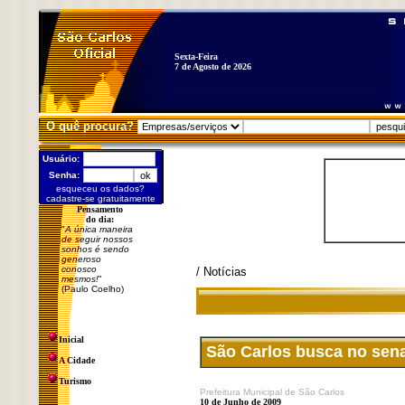
Sexta-Feira
7 de Agosto de 2026
O quê procura?
Usuário:
Senha:
esqueceu os dados?
cadastre-se gratuitamente
Pensamento
do dia:
"
A única maneira
de seguir nossos
sonhos é sendo
generoso
conosco
/ Notícias
mesmos!
"
(Paulo Coelho)
Inicial
São Carlos busca no sena
A Cidade
Turismo
Prefeitura Municipal de São Carlos
10 de Junho de 2009