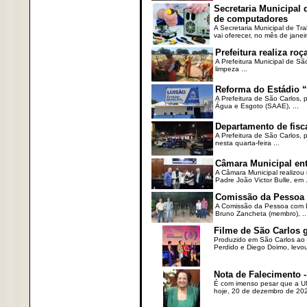
Secretaria Municipal
de computadores
A Secretaria Municipal de T
vai oferecer, no mês de janeir
Prefeitura realiza r
A Prefeitura Municipal de Sã
limpeza ...
Reforma do Estádio “
A Prefeitura de São Carlos, 
Água e Esgoto (SAAE), ...
Departamento de fisc
A Prefeitura de São Carlos,
nesta quarta-feira ...
Câmara Municipal ent
A Câmara Municipal realizou 
Padre João Victor Bulle, em .
Comissão da Pessoa c
A Comissão da Pessoa com Defi
Bruno Zancheta (membro), ..
Filme de São Carlos 
Produzido em São Carlos ao l
Perdido e Diego Doimo, levou 
Nota de Falecimento -
É com imenso pesar que a UN
hoje, 20 de dezembro de 2023