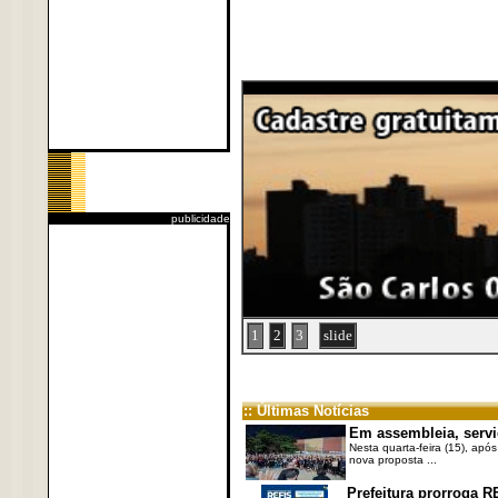
publicidade
1
2
3
slide
:: Últimas Notícias
Em assembleia, servi
Nesta quarta-feira (15), após
nova proposta ...
Prefeitura prorroga R