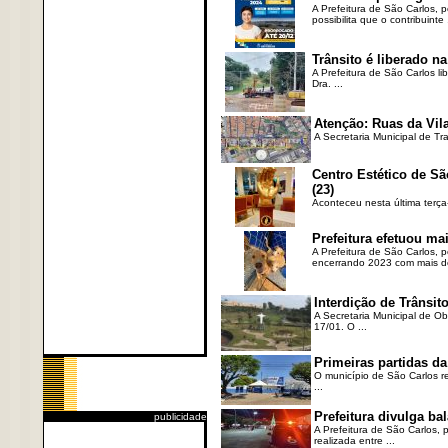
A Prefeitura de São Carlos, 
possibilita que o contribuinte .
Trânsito é liberado na
A Prefeitura de São Carlos li
Dra. ...
Atenção: Ruas da Vila
A Secretaria Municipal de Tr
Centro Estético de Sã
(23)
Aconteceu nesta última terça
Prefeitura efetuou ma
A Prefeitura de São Carlos, 
encerrando 2023 com mais de 
Interdição de Trânsito
A Secretaria Municipal de Ob
17/01. O ...
Primeiras partidas da
O município de São Carlos re
...
Prefeitura divulga b
publicidade
A Prefeitura de São Carlos, 
realizada entre ...