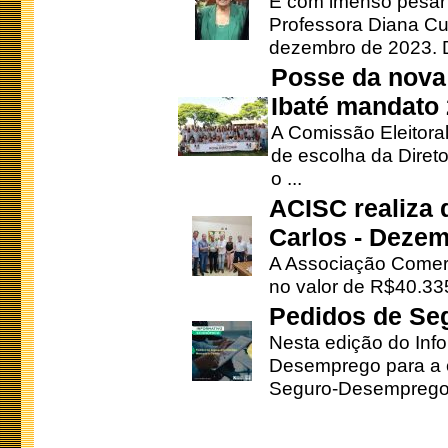
É com imenso pesar
Professora Diana Cu
dezembro de 2023. Di
Posse da nova 
Ibaté mandato
A Comissão Eleitora
de escolha da Direto
o ...
ACISC realiza 
Carlos - Deze
A Associação Comerc
no valor de R$40.335
Pedidos de Se
Nesta edição do Inf
Desemprego para a c
Seguro-Desemprego 