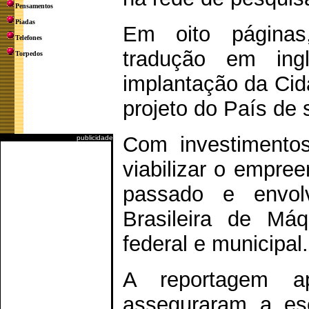
Pensamentos
Piadas
Em oito páginas
Telefones
tradução em ing
Torpedos
implantação da Cida
projeto do País de s
Com investimento
publicidade
viabilizar o empree
passado e envolv
Brasileira de Má
federal e municipal.
A reportagem a
asseguraram a es