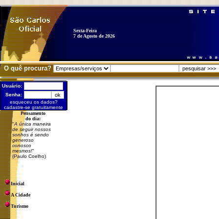
Sexta-Feira
7 de Agosto de 2026
O quê procura?
Usuário:
Senha:
esqueceu os dados?
cadastre-se gratuitamente
Pensamento
do dia:
"
A única maneira
de seguir nossos
sonhos é sendo
generoso
conosco
mesmos!
"
(Paulo Coelho)
Inicial
A Cidade
Turismo