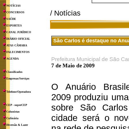
NOTÍCIAS
/ Notícias
CONCURSOS
SAÚDE
ESPORTES
CANAL JURÍDICO
DIÁRIO OFICIAL
São Carlos é destaque no Anuá
ATAS CÂMARA
FALECIMENTOS
Prefeitura Municipal de São Ca
AGENDA
7 de Maio de 2009
Classificados
Empresas/Serviços
O Anuário Brasil
Telefone/Operadora
2009 produziu uma
sobre São Carlo
CEP - superCEP
Colunistas
cidade será o nov
Culinária
Diversão & Lazer
na rede de pesquis