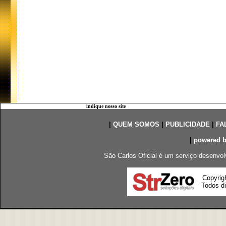
indique nosso site
|
QUEM SOMOS
|
PUBLICIDADE
|
FA
|
powered 
São Carlos Oficial é um serviço desenvol
Copyrig
Todos di