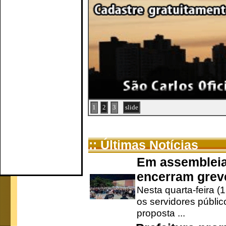
1
2
3
slide
:: Últimas Notícias
Em assembleia
encerram grev
Nesta quarta-feira (
os servidores públic
proposta ...