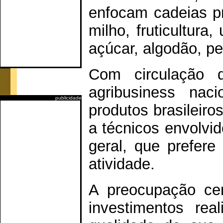
enfocam cadeias pr
milho, fruticultura
açúcar, algodão, pec
Com circulação d
agribusiness nac
publicidade
produtos brasileiro
a técnicos envolvi
geral, que prefer
atividade.
A preocupação cen
investimentos rea