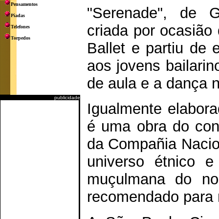
Pensamentos
"Serenade", de G
Piadas
criada por ocasião
Telefones
Torpedos
Ballet e partiu de
aos jovens bailarin
de aula e a dança n
publicidade
Igualmente elabora
é uma obra do cons
da Compañia Nacion
universo étnico e
muçulmana do nor
recomendado para 