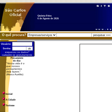
Quinta-Feira
6 de Agosto de 2026
O quê procura?
Usuário:
Senha:
esqueceu os dados?
cadastre-se gratuitamente
Pensamento
do dia:
"
Nossa vida é o
que nossos
pensamentos
dela fazem.
"
(Marco Aurélio)
Inicial
A Cidade
Turismo