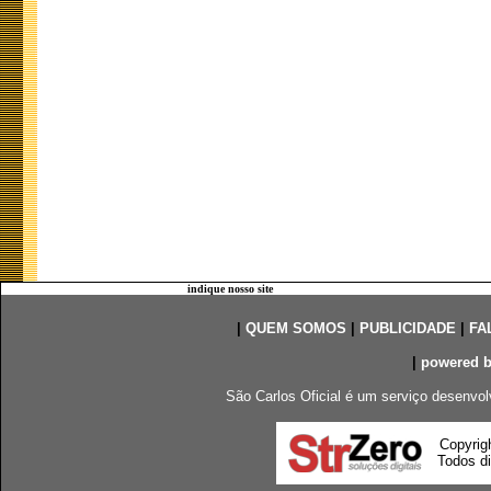
indique nosso site
|
QUEM SOMOS
|
PUBLICIDADE
|
FA
|
powered 
São Carlos Oficial é um serviço desenvol
Copyrig
Todos di