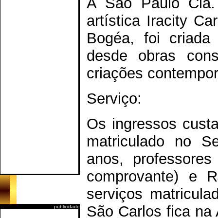
A São Paulo Cia.
artística Iracity Ca
Bogéa, foi criada
desde obras consa
criações contempo
Serviço:
Os ingressos custa
matriculado no S
anos, professores
comprovante) e R
serviços matricul
São Carlos fica na
publicidade