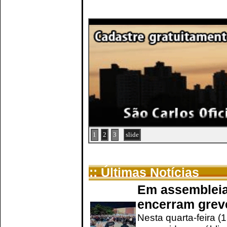
1
2
3
slide
:: Últimas Notícias
Em assembleia
encerram grev
Nesta quarta-feira (