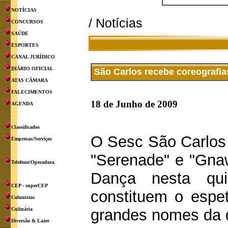
NOTÍCIAS
/ Notícias
CONCURSOS
SAÚDE
ESPORTES
CANAL JURÍDICO
DIÁRIO OFICIAL
São Carlos recebe coreografia
ATAS CÂMARA
FALECIMENTOS
18 de Junho de 2009
AGENDA
Classificados
O Sesc São Carlos 
Empresas/Serviços
"Serenade" e "Gna
Telefone/Operadora
Dança nesta qui
CEP - superCEP
constituem o espet
Colunistas
Culinária
grandes nomes da d
Diversão & Lazer