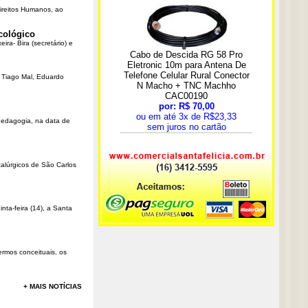
Direitos Humanos, ao
cológico
ra- Bira (secretário) e
r Tiago Mal, Eduardo
Pedagogia, na data de
talúrgicos de São Carlos
ta-feira (14), a Santa
rmos conceituais, os
+ MAIS NOTÍCIAS