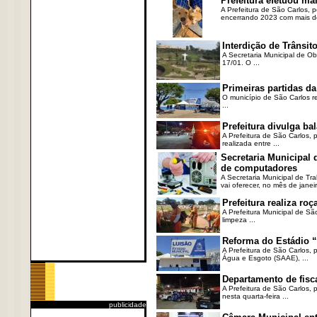
Prefeitura efetuou ma
A Prefeitura de São Carlos, 
encerrando 2023 com mais de 
Interdição de Trânsito
A Secretaria Municipal de Ob
17/01. O ...
Primeiras partidas da
O município de São Carlos re
...
Prefeitura divulga b
A Prefeitura de São Carlos, 
realizada entre ...
Secretaria Municipal
de computadores
A Secretaria Municipal de T
vai oferecer, no mês de janeir
Prefeitura realiza r
A Prefeitura Municipal de Sã
limpeza ...
Reforma do Estádio “
A Prefeitura de São Carlos, 
Água e Esgoto (SAAE), ...
Departamento de fisc
A Prefeitura de São Carlos,
nesta quarta-feira ...
publicidade