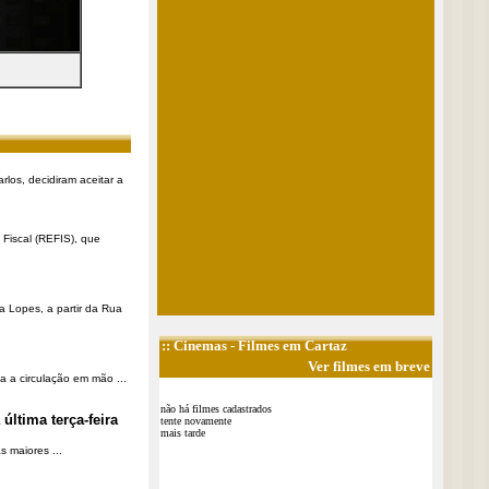
rlos, decidiram aceitar a
Fiscal (REFIS), que
a Lopes, a partir da Rua
::
Cinemas
- Filmes em Cartaz
Ver filmes em breve
a a circulação em mão ...
não há filmes cadastrados
última terça-feira
tente novamente
mais tarde
 maiores ...