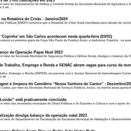
is de 5 mil castrações em 2023
por meio do Departamento de Defesa e Controle Animal da Secretaria Municipal de Agricultura e 
5 mil ...
 na Rotatória do Cristo - Janeiro/2024
ras Públicas (SMOP) comunica que a Rotatória do Cristo ficará interditada para trânsito de veícul
 ‘Copinha’ em São Carlos acontecem nesta quarta-feira (03/01)
ceberá os primeiros jogos da Copa São Paulo de Futebol Júnior, a tradicional ‘Copinha’, na quar
alanço da Operação Papai Noel 2023
por meio da Secretaria Municipal de Segurança Pública e Defesa Social, divulgou o balanço da 
 de Trabalho, Emprego e Renda e SENAC abrem vagas para curso de mon
rabalho, Emprego e Renda (SMTER), em parceria com o Serviço Nacional de Aprendizagem Comer
o de ...
oçagem e limpeza do Cemitério “Nossa Senhora do Carmo” - Dezembro/20
o Carlos, por meio da Secretaria Municipal de Serviços Públicos, iniciou, na manhã desta quinta-f
Luisão” está praticamente concluída
por meio das secretarias municipais de Obras Públicas e de Esportes e Cultura e com o apoio d
alização divulga balanço da operação natal 2023
 por meio do Departamento de Fiscalização da Secretaria Municipal de Habitação e Desenvolvime