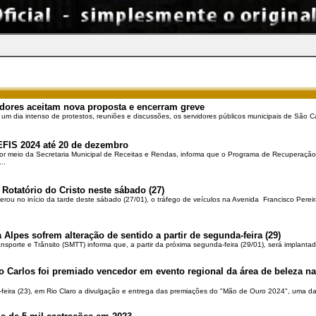
dores aceitam nova proposta e encerram greve
 um dia intenso de protestos, reuniões e discussões, os servidores públicos municipais de São Ca
EFIS 2024 até 20 de dezembro
por meio da Secretaria Municipal de Receitas e Rendas, informa que o Programa de Recuperação 
..
 Rotatório do Cristo neste sábado (27)
berou no início da tarde deste sábado (27/01), o tráfego de veículos na Avenida Francisco Pereir
 Alpes sofrem alteração de sentido a partir de segunda-feira (29)
ansporte e Trânsito (SMTT) informa que, a partir da próxima segunda-feira (29/01), será implantad
o Carlos foi premiado vencedor em evento regional da área de beleza na 
-feira (23), em Rio Claro a divulgação e entrega das premiações do "Mão de Ouro 2024", uma das