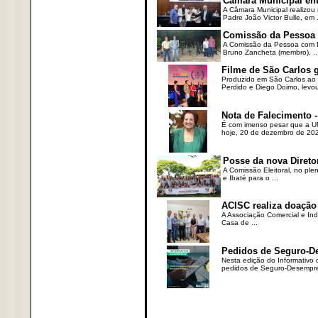
Câmara Municipal ent
A Câmara Municipal realizou 
Padre João Victor Bulle, em .
Comissão da Pessoa c
A Comissão da Pessoa com Defi
Bruno Zancheta (membro), ..
Filme de São Carlos 
Produzido em São Carlos ao l
Perdido e Diego Doimo, levou 
Nota de Falecimento -
É com imenso pesar que a UN
hoje, 20 de dezembro de 2023
Posse da nova Direto
A Comissão Eleitoral, no ple
e Ibaté para o ...
ACISC realiza doação
A Associação Comercial e Ind
Casa de ...
Pedidos de Seguro-D
Nesta edição do Informativo
pedidos de Seguro-Desempre