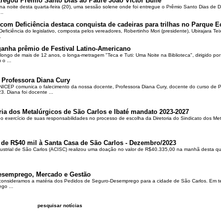
regou Prêmio Santo Dias ao Padre João Victor Bulle
na noite desta quarta-feira (20), uma sessão solene onde foi entregue o Prêmio Santo Dias de 
..
om Deficiência destaca conquista de cadeiras para trilhas no Parque E
ciência do legislativo, composta pelos vereadores, Robertinho Mori (presidente), Ubirajara Teixei
.
ganha prêmio de Festival Latino-Americano
ongo de mais de 12 anos, o longa-metragem "Teca e Tuti: Uma Noite na Biblioteca", dirigido po
o ...
 Professora Diana Cury
ICEP comunica o falecimento da nossa docente, Professora Diana Cury, docente do curso de 
. Diana foi docente ...
ria dos Metalúrgicos de São Carlos e Ibaté mandato 2023-2027
no exercício de suas responsabilidades no processo de escolha da Diretoria do Sindicato dos Me
 de R$40 mil à Santa Casa de São Carlos - Dezembro/2023
ustrial de São Carlos (ACISC) realizou uma doação no valor de R$40.335,00 na manhã desta quin
esemprego, Mercado e Gestão
 consideramos a matéria dos Pedidos de Seguro-Desemprego para a cidade de São Carlos. Em te
go ...
pesquisar notícias