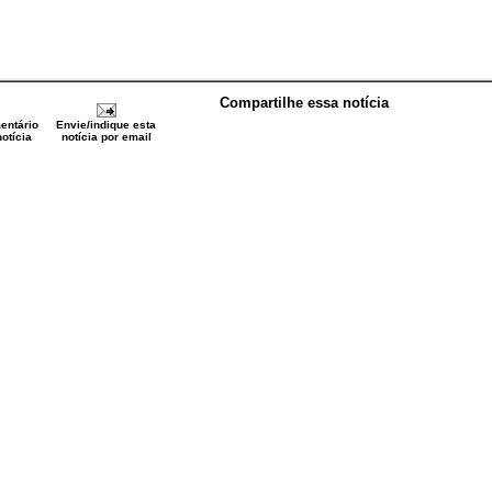
Compartilhe essa notícia
entário
Envie/indique esta
otícia
notícia por email