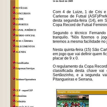
14 de Abril de 2009
NOTÍCIAS
Com 4 de Luize, 1 de Cris e 
CONCURSOS
Carlense de Futsal (ASF)/Pref
SAÚDE
desta segunda-feira (14), em 
Copa Record de Futsal Feminin
ESPORTES
CANAL JURÍDICO
Segundo o técnico Fernando 
DIÁRIO OFICIAL
tranquilo. “Nós fizemos o j
teremos a mesma facilidade no j
ATAS CÂMARA
FALECIMENTOS
Nesta quinta-feira (15) São Car
AGENDA
em jogo que vai definir quem f
placar de 9 x 0.
Classificados
O regulamento da Copa Record pr
Empresas/Serviços
classificada desta chave vai
Sertãozinho, e a segunda va
Pitangueiras e Serrana.
Telefone/Operadora
CEP - superCEP
Imagens relacionadas:
Colunistas
Culinária
Diversão & Lazer