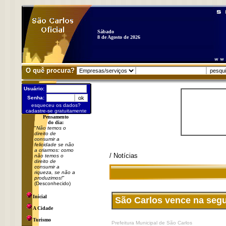
Sábado
8 de Agosto de 2026
O quê procura?
Usuário:
Senha:
esqueceu os dados?
cadastre-se gratuitamente
Pensamento
do dia:
"
Não temos o
direito de
consumir a
felicidade se não
a criarmos: como
/ Notícias
não temos o
direito de
consumir a
riqueza, se não a
produzimos!
"
(Desconhecido)
Inicial
São Carlos vence na segu
A Cidade
Turismo
Prefeitura Municipal de São Carlos