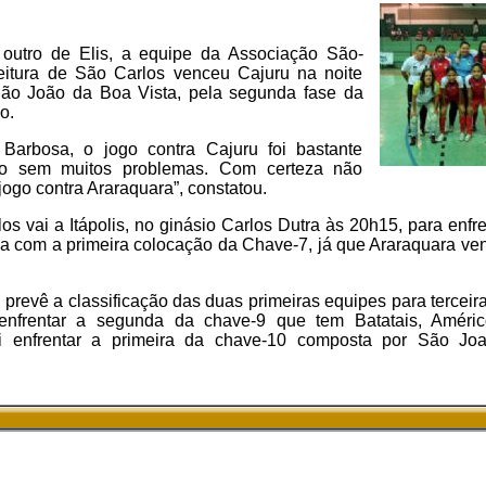
outro de Elis, a equipe da Associação São-
eitura de São Carlos venceu Cajuru na noite
São João da Boa Vista, pela segunda fase da
o.
Barbosa, o jogo contra Cajuru foi bastante
ogo sem muitos problemas. Com certeza não
ogo contra Araraquara”, constatou.
los vai a Itápolis, no ginásio Carlos Dutra às 20h15, para enfr
ica com a primeira colocação da Chave-7, já que Araraquara ve
evê a classificação das duas primeiras equipes para terceira 
 enfrentar a segunda da chave-9 que tem Batatais, Améric
i enfrentar a primeira da chave-10 composta por São Jo