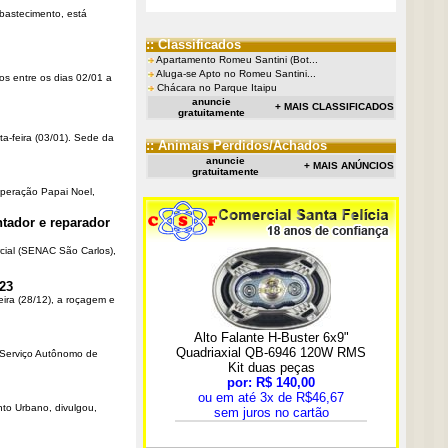
Abastecimento, está
:: Classificados
Apartamento Romeu Santini (Bot...
Aluga-se Apto no Romeu Santini...
os entre os dias 02/01 a
Chácara no Parque Itaipu
anuncie
+ MAIS CLASSIFICADOS
gratuitamente
ta-feira (03/01). Sede da
:: Animais Perdidos/Achados
anuncie
+ MAIS ANÚNCIOS
gratuitamente
Operação Papai Noel,
tador e reparador
cial (SENAC São Carlos),
23
eira (28/12), a roçagem e
o Serviço Autônomo de
nto Urbano, divulgou,