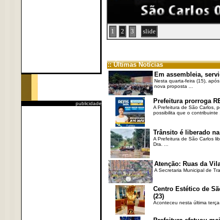
1
2
3
slide
:: Últimas Notícias
Em assembleia, servi
Nesta quarta-feira (15), após
nova proposta ...
Prefeitura prorroga R
publicidade
A Prefeitura de São Carlos, 
possibilita que o contribuinte .
Trânsito é liberado na
A Prefeitura de São Carlos li
Dra. ...
Atenção: Ruas da Vila
A Secretaria Municipal de Tr
Centro Estético de Sã
(23)
Aconteceu nesta última terça