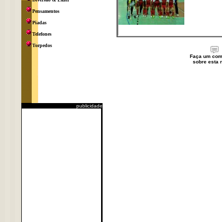
Pensamentos
Piadas
Telefones
Torpedos
Faça um com
sobre esta n
publicidade