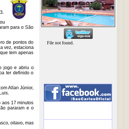
3.
tou
caram para o São
ro de pontos do
a vez, estaciona
á que tem apenas
o jogo e abriu o
a ter definido o
om Allan Júnior,
uis.
o aos 17 minutos
não pararam e o
sco, oitavo, mas