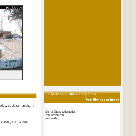
publicidade
::
Cinemas
- Filmes em Cartaz
Ver filmes em breve
rlos, decidiram aceitar a
não há filmes cadastrados
tente novamente
mais tarde
Fiscal (REFIS), que