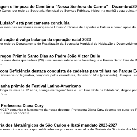
oçagem e limpeza do Cemitério “Nossa Senhora do Carmo” - Dezembro/20
o Carlos, por meio da Secretaria Municipal de Serviços Públicos, iniciou, na manhã desta quinta-f
Luisão” está praticamente concluída
por meio das secretarias municipais de Obras Públicas e de Esportes e Cultura e com o apoio d
alização divulga balanço da operação natal 2023
 por meio do Departamento de Fiscalização da Secretaria Municipal de Habitação e Desenvolvime
regou Prêmio Santo Dias ao Padre João Victor Bulle
na noite desta quarta-feira (20), uma sessão solene onde foi entregue o Prêmio Santo Dias de 
..
om Deficiência destaca conquista de cadeiras para trilhas no Parque E
ciência do legislativo, composta pelos vereadores, Robertinho Mori (presidente), Ubirajara Teixei
.
ganha prêmio de Festival Latino-Americano
ongo de mais de 12 anos, o longa-metragem "Teca e Tuti: Uma Noite na Biblioteca", dirigido po
o ...
 Professora Diana Cury
ICEP comunica o falecimento da nossa docente, Professora Diana Cury, docente do curso de 
. Diana foi docente ...
ria dos Metalúrgicos de São Carlos e Ibaté mandato 2023-2027
no exercício de suas responsabilidades no processo de escolha da Diretoria do Sindicato dos Me