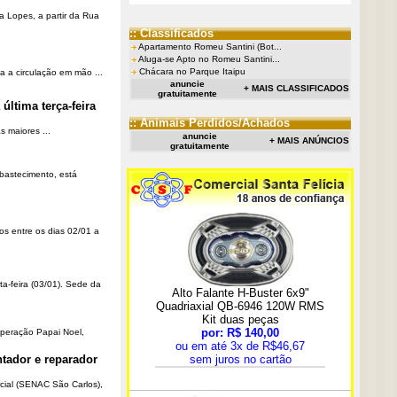
a Lopes, a partir da Rua
:: Classificados
Apartamento Romeu Santini (Bot...
Aluga-se Apto no Romeu Santini...
Chácara no Parque Itaipu
a a circulação em mão ...
anuncie
+ MAIS CLASSIFICADOS
gratuitamente
última terça-feira
:: Animais Perdidos/Achados
 maiores ...
anuncie
+ MAIS ANÚNCIOS
gratuitamente
Abastecimento, está
os entre os dias 02/01 a
ta-feira (03/01). Sede da
Operação Papai Noel,
tador e reparador
cial (SENAC São Carlos),