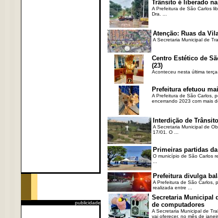
Trânsito é liberado na
A Prefeitura de São Carlos li
Dra. ...
Atenção: Ruas da Vila
A Secretaria Municipal de Tr
Centro Estético de Sã
(23)
Aconteceu nesta última terça
Prefeitura efetuou ma
A Prefeitura de São Carlos, 
encerrando 2023 com mais de 
Interdição de Trânsito
A Secretaria Municipal de Ob
17/01. O ...
Primeiras partidas da
O município de São Carlos re
...
Prefeitura divulga b
A Prefeitura de São Carlos, 
realizada entre ...
Secretaria Municipal
publicidade
de computadores
A Secretaria Municipal de T
vai oferecer, no mês de janeir