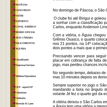
NOTÍCIAS
No domingo de Páscoa, o São Ca
CONCURSOS
SAÚDE
O clube foi até Birigui e goleou
ESPORTES
a sonhar com a classificação 
Carlos, enquanto Anderson Lin
CANAL JURÍDICO
DIÁRIO OFICIAL
Com a vitória, o Águia chegou
ATAS CÂMARA
Grêmio Osasco, o quarto coloca
nos 21 pontos, na 14ª colocaç
FALECIMENTOS
dois pontos a mais que o primei
AGENDA
Precisando vencer para seguir
Classificados
placar em cobrança de falta de
jogo, mas perdeu chances incrív
Empresas/Serviços
No segundo tempo, debaixo de u
Telefone/Operadora
mas 10 minutos depois os dono
Sempre superior no jogo o São
CEP - superCEP
mandando a bola no ângulo do
Colunistas
volante Jé fez o quarto gol da 
Culinária
A vitória deixou o São Carlos 
Diversão & Lazer
a Águia tem uma vitória a meno