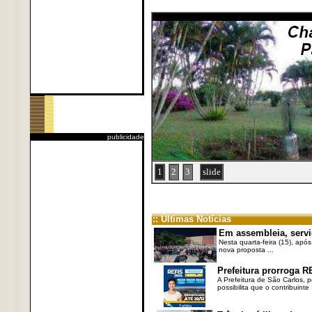
publicidade
1
2
3
slide
:: Últimas Notícias
Em assembleia, servi
Nesta quarta-feira (15), após
nova proposta ...
Prefeitura prorroga R
A Prefeitura de São Carlos, 
possibilita que o contribuinte .