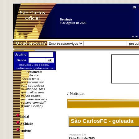
Domingo
9 de Agosto de 2026
O quê procura?
Usuário:
Senha:
esqueceu os dados?
cadastre-se gratuitamente
Pensamento
do dia:
"
Quem tenta
possuir uma flor
verá sua beleza
murchando. Mas
quem olhar uma
/ Notícias
flor no campo
permanecerá para
sempre com ela!
"
(Paulo Coelho)
Inicial
São CarlosFC - goleada
A Cidade
Turismo
Intersom FM
13 de Abril de 2009