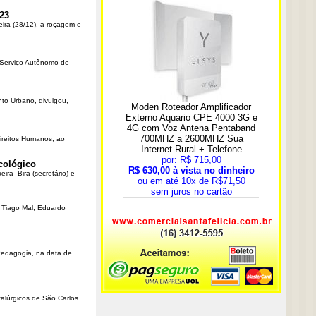
23
eira (28/12), a roçagem e
o Serviço Autônomo de
nto Urbano, divulgou,
Direitos Humanos, ao
cológico
ra- Bira (secretário) e
r Tiago Mal, Eduardo
Pedagogia, na data de
talúrgicos de São Carlos