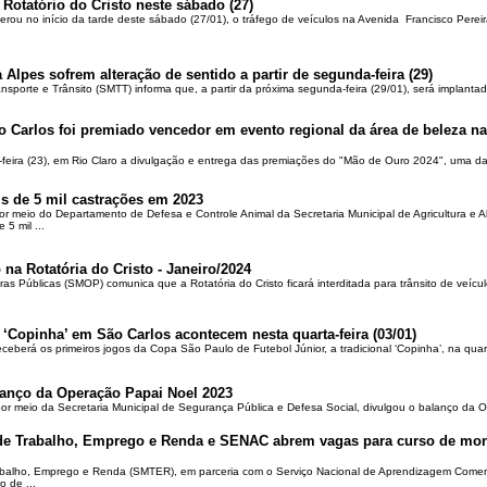
 Rotatório do Cristo neste sábado (27)
berou no início da tarde deste sábado (27/01), o tráfego de veículos na Avenida Francisco Pereir
 Alpes sofrem alteração de sentido a partir de segunda-feira (29)
ansporte e Trânsito (SMTT) informa que, a partir da próxima segunda-feira (29/01), será implantad
o Carlos foi premiado vencedor em evento regional da área de beleza na 
-feira (23), em Rio Claro a divulgação e entrega das premiações do "Mão de Ouro 2024", uma das
is de 5 mil castrações em 2023
por meio do Departamento de Defesa e Controle Animal da Secretaria Municipal de Agricultura e 
5 mil ...
 na Rotatória do Cristo - Janeiro/2024
ras Públicas (SMOP) comunica que a Rotatória do Cristo ficará interditada para trânsito de veícul
 ‘Copinha’ em São Carlos acontecem nesta quarta-feira (03/01)
ceberá os primeiros jogos da Copa São Paulo de Futebol Júnior, a tradicional ‘Copinha’, na quar
alanço da Operação Papai Noel 2023
por meio da Secretaria Municipal de Segurança Pública e Defesa Social, divulgou o balanço da 
 de Trabalho, Emprego e Renda e SENAC abrem vagas para curso de mon
rabalho, Emprego e Renda (SMTER), em parceria com o Serviço Nacional de Aprendizagem Comer
o de ...