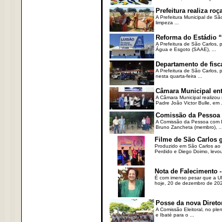
Prefeitura realiza r
A Prefeitura Municipal de Sã
limpeza ...
Reforma do Estádio “
A Prefeitura de São Carlos, 
Água e Esgoto (SAAE), ...
Departamento de fisc
A Prefeitura de São Carlos,
nesta quarta-feira ...
Câmara Municipal ent
A Câmara Municipal realizou 
Padre João Victor Bulle, em .
Comissão da Pessoa c
A Comissão da Pessoa com Defi
Bruno Zancheta (membro), ..
Filme de São Carlos 
Produzido em São Carlos ao l
Perdido e Diego Doimo, levou 
Nota de Falecimento -
É com imenso pesar que a UN
hoje, 20 de dezembro de 2023
Posse da nova Direto
A Comissão Eleitoral, no ple
e Ibaté para o ...