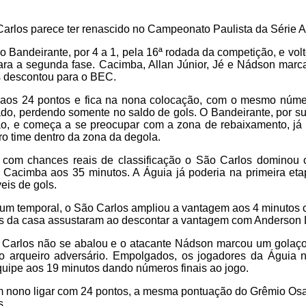
rlos parece ter renascido no Campeonato Paulista da Série A
 o Bandeirante, por 4 a 1, pela 16ª rodada da competição, e vol
para a segunda fase. Cacimba, Allan Júnior, Jé e Nádson mar
s descontou para o BEC.
 aos 24 pontos e fica na nona colocação, com o mesmo núme
do, perdendo somente no saldo de gols. O Bandeirante, por su
ão, e começa a se preocupar com a zona de rebaixamento, j
ro time dentro da zona da degola.
 com chances reais de classificação o São Carlos dominou 
 Cacimba aos 35 minutos. A Águia já poderia na primeira etap
eis de gols.
m temporal, o São Carlos ampliou a vantagem aos 4 minutos c
s da casa assustaram ao descontar a vantagem com Anderson L
 Carlos não se abalou e o atacante Nádson marcou um golaç
 arqueiro adversário. Empolgados, os jogadores da Águia 
equipe aos 19 minutos dando números finais ao jogo.
em nono ligar com 24 pontos, a mesma pontuação do Grêmio Osa
s.