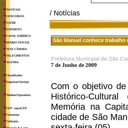
NOTÍCIAS
/ Notícias
CONCURSOS
SAÚDE
ESPORTES
CANAL JURÍDICO
São Manuel conhece trabalho d
DIÁRIO OFICIAL
ATAS CÂMARA
FALECIMENTOS
Prefeitura Municipal de São Ca
AGENDA
7 de Junho de 2009
Classificados
Empresas/Serviços
Com o objetivo de
Histórico-Cultura
Telefone/Operadora
Memória na Capita
CEP - superCEP
cidade de São Manu
Colunistas
Culinária
sexta-feira (05).
Diversão & Lazer