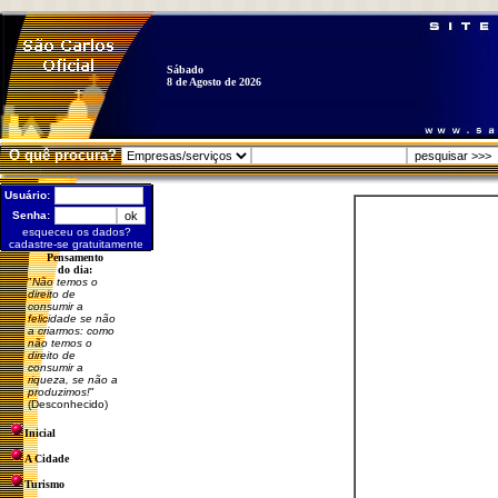
Sábado
8 de Agosto de 2026
O quê procura?
Usuário:
Senha:
esqueceu os dados?
cadastre-se gratuitamente
Pensamento
do dia:
"
Não temos o
direito de
consumir a
felicidade se não
a criarmos: como
não temos o
direito de
consumir a
riqueza, se não a
produzimos!
"
(Desconhecido)
Inicial
A Cidade
Turismo