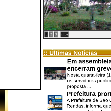
1
2
3
slide
:: Últimas Notícias
Em assembleia
encerram grev
Nesta quarta-feira (
os servidores públic
proposta ...
Prefeitura pro
A Prefeitura de São 
Rendas, informa que