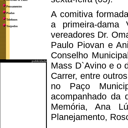
Pensamentos
A comitiva formada 
Piadas
Telefones
a primeira-dama 
Torpedos
vereadores Dr. Omar
Paulo Piovan e Ani
Conselho Municipa
publicidade
Mass D`Avino e o d
Carrer, entre outro
no Paço Municip
acompanhado da di
Memória, Ana Lú
Planejamento, Ros