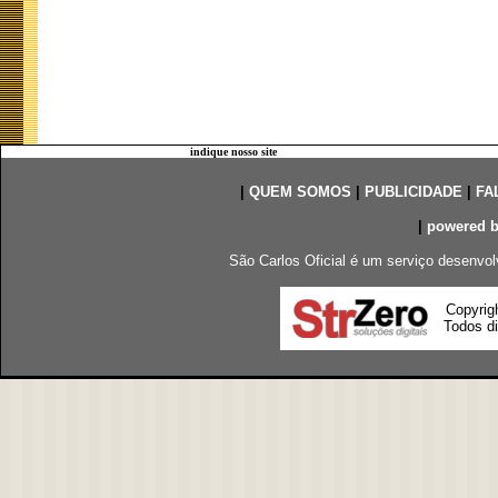
indique nosso site
|
QUEM SOMOS
|
PUBLICIDADE
|
FA
|
powered 
São Carlos Oficial é um serviço desenvol
Copyrig
Todos di