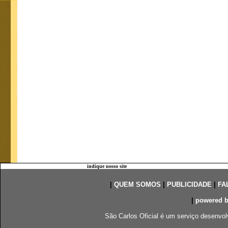
indique nosso site
|
QUEM SOMOS
|
PUBLICIDADE
|
FA
|
powered 
São Carlos Oficial é um serviço desenvol