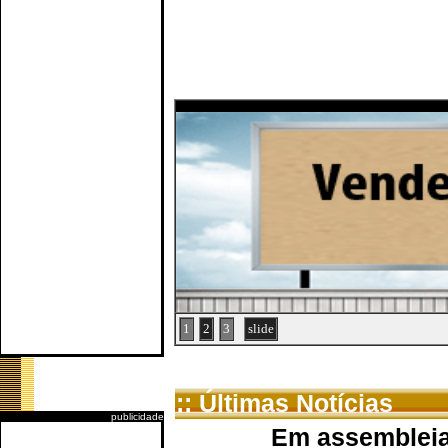
1
2
3
slide
:: Últimas Notícias
publicidade
Em assembleia