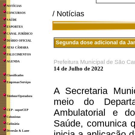
NOTÍCIAS
/ Notícias
CONCURSOS
SAÚDE
ESPORTES
CANAL JURÍDICO
DIÁRIO OFICIAL
Segunda dose adicional da Ja
ATAS CÂMARA
FALECIMENTOS
Prefeitura Municipal de São Ca
AGENDA
14 de Julho de 2022
Classificados
Empresas/Serviços
A Secretaria Muni
Telefone/Operadora
meio do Depar
Ambulatorial e d
CEP - superCEP
Colunistas
Saúde, comunica que
Culinária
Diversão & Lazer
inicia a aplicação 