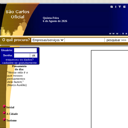
Quinta-Feira
6 de Agosto de 2026
O quê procura?
Usuário:
Senha:
esqueceu os dados?
cadastre-se gratuitamente
Pensamento
do dia:
"
Nossa vida é o
que nossos
pensamentos
dela fazem.
"
(Marco Aurélio)
Inicial
A Cidade
Turismo