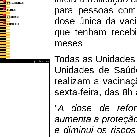
Pensamentos
para pessoas com
Piadas
Telefones
dose única da vac
Torpedos
que tenham recebi
meses.
Todas as Unidades 
publicidade
Unidades de Saúde
realizam a vacina
sexta-feira, das 8h
"
A dose de refo
aumenta a proteção
e diminui os risco