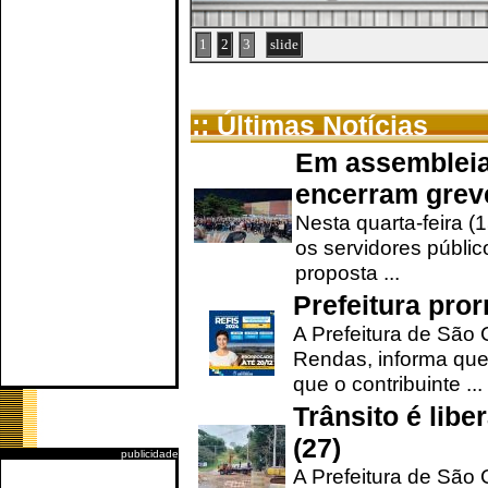
1
2
3
slide
:: Últimas Notícias
Em assembleia
encerram grev
Nesta quarta-feira (
os servidores públic
proposta ...
Prefeitura pro
A Prefeitura de São 
Rendas, informa que
que o contribuinte ...
Trânsito é lib
(27)
publicidade
A Prefeitura de São C