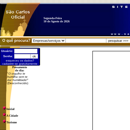
Segunda-Feira
10 de Agosto de 2026
O quê procura?
Usuário:
Senha:
esqueceu os dados?
cadastre-se gratuitamente
Pensamento
do dia:
"
O orgulho te
humilha sem te
dar humildade!
"
(Desconhecido)
Inicial
A Cidade
Turismo