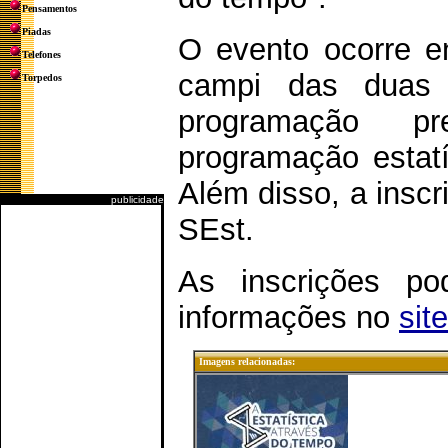
Pensamentos
Piadas
O evento ocorre e
Telefones
campi das duas 
Torpedos
programação pr
programação estat
Além disso, a inscr
publicidade
SEst.
As inscrições p
informações no
sit
Imagens relacionadas: