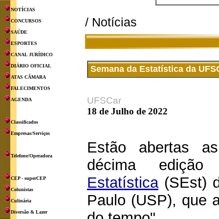
NOTÍCIAS
/ Notícias
CONCURSOS
SAÚDE
ESPORTES
CANAL JURÍDICO
DIÁRIO OFICIAL
Semana da Estatística da UFS
ATAS CÂMARA
FALECIMENTOS
UFSCar
AGENDA
18 de Julho de 2022
Classificados
Empresas/Serviços
Estão abertas as
Telefone/Operadora
décima ediç
Estatística
(SEst) 
CEP - superCEP
Colunistas
Paulo (USP), que a
Culinária
Diversão & Lazer
do tempo".