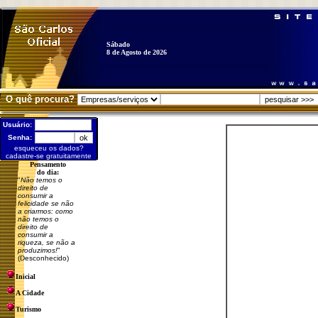
Sábado
8 de Agosto de 2026
O quê procura?
Usuário:
Senha:
esqueceu os dados?
cadastre-se gratuitamente
Pensamento
do dia:
"
Não temos o
direito de
consumir a
felicidade se não
a criarmos: como
não temos o
direito de
consumir a
riqueza, se não a
produzimos!
"
(Desconhecido)
Inicial
A Cidade
Turismo