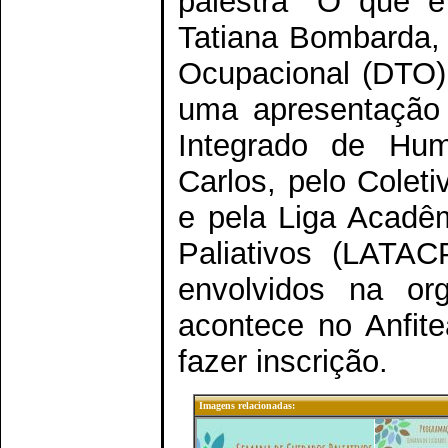
palestra "O que é
Tatiana Bombarda,
Ocupacional (DTO)
uma apresentação 
Integrado de Hu
Carlos, pelo Colet
e pela Liga Acadêm
Paliativos (LATAC
envolvidos na or
acontece no Anfit
fazer inscrição.
Imagens relacionadas: