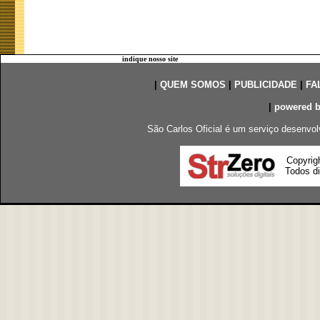
indique nosso site
|
QUEM SOMOS
|
PUBLICIDADE
|
FA
|
powered 
São Carlos Oficial é um serviço desenvol
Copyrig
Todos di