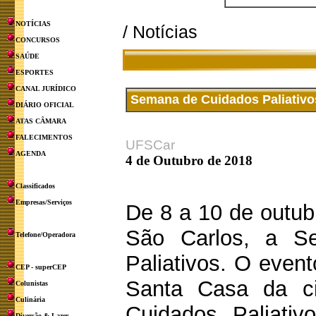
NOTÍCIAS
/ Notícias
CONCURSOS
SAÚDE
ESPORTES
CANAL JURÍDICO
Semana de Cuidados Paliativos
DIÁRIO OFICIAL
ATAS CÂMARA
FALECIMENTOS
UFSCar
AGENDA
4 de Outubro de 2018
Classificados
Empresas/Serviços
De 8 a 10 de outub
São Carlos, a S
Telefone/Operadora
Paliativos. O even
CEP - superCEP
Santa Casa da ci
Colunistas
Culinária
Cuidados Paliati
Diversão & Lazer