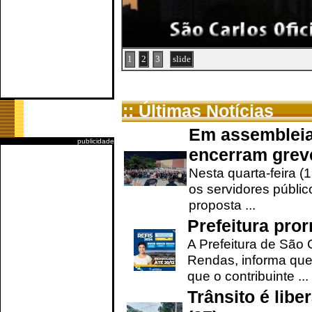
1
2
3
slide
:: Últimas Notícias
Em assembleia
publicidade
encerram grev
Nesta quarta-feira (
os servidores públic
proposta ...
Prefeitura pro
A Prefeitura de São 
Rendas, informa que
que o contribuinte ...
Trânsito é lib