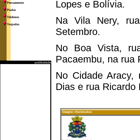
Lopes e Bolívia.
Pensamentos
Piadas
Na Vila Nery, ru
Telefones
Torpedos
Setembro.
No Boa Vista, ru
Pacaembu, na rua
publicidade
No Cidade Aracy, n
Dias e rua Ricardo N
Imagens relacionadas: