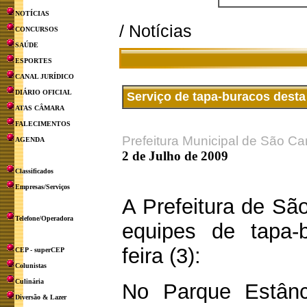
NOTÍCIAS
/ Notícias
CONCURSOS
SAÚDE
ESPORTES
CANAL JURÍDICO
DIÁRIO OFICIAL
Serviço de tapa-buracos desta
ATAS CÂMARA
FALECIMENTOS
Prefeitura Municipal de São Ca
AGENDA
2 de Julho de 2009
Classificados
Empresas/Serviços
A Prefeitura de Sã
Telefone/Operadora
equipes de tapa-
feira (3):
CEP - superCEP
Colunistas
Culinária
No Parque Estânc
Diversão & Lazer