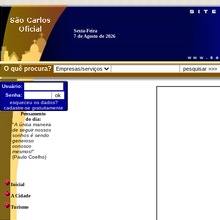
Sexta-Feira
7 de Agosto de 2026
O quê procura?
Usuário:
Senha:
esqueceu os dados?
cadastre-se gratuitamente
Pensamento
do dia:
"
A única maneira
de seguir nossos
sonhos é sendo
generoso
conosco
mesmos!
"
(Paulo Coelho)
Inicial
A Cidade
Turismo