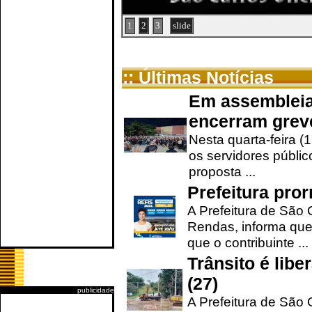
1
2
3
slide
:: Últimas Notícias
Em assembleia
encerram grev
Nesta quarta-feira (
os servidores públic
proposta ...
Prefeitura pro
A Prefeitura de São 
Rendas, informa que
que o contribuinte ...
Trânsito é lib
(27)
publicidade
A Prefeitura de São C