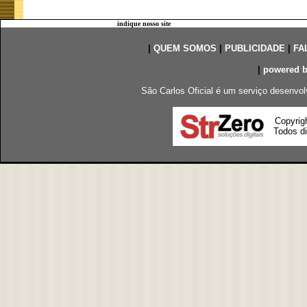
indique nosso site
|
QUEM SOMOS
|
PUBLICIDADE
|
FA
|
powered 
São Carlos Oficial é um serviço desenvol
Copyrig
Todos di