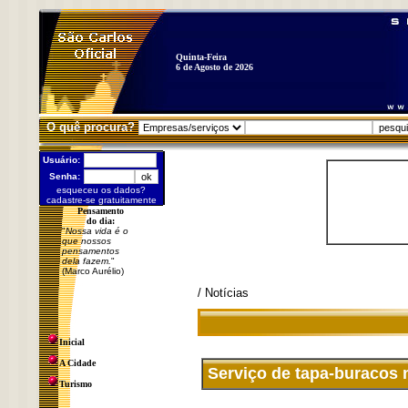
Quinta-Feira
6 de Agosto de 2026
O quê procura?
Usuário:
Senha:
esqueceu os dados?
cadastre-se gratuitamente
Pensamento
do dia:
"
Nossa vida é o
que nossos
pensamentos
dela fazem.
"
(Marco Aurélio)
/ Notícias
Inicial
A Cidade
Serviço de tapa-buracos n
Turismo