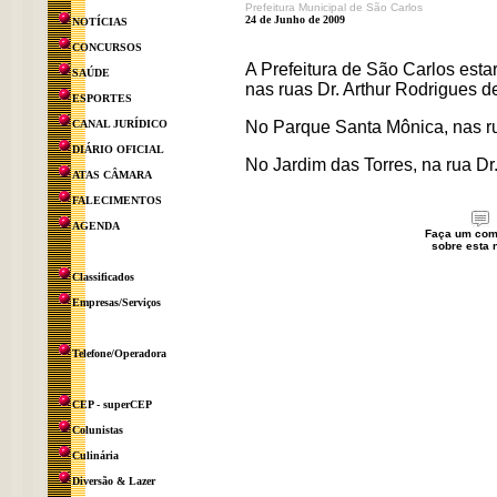
Prefeitura Municipal de São Carlos
24 de Junho de 2009
NOTÍCIAS
CONCURSOS
A Prefeitura de São Carlos esta
SAÚDE
nas ruas Dr. Arthur Rodrigues d
ESPORTES
CANAL JURÍDICO
No Parque Santa Mônica, nas ru
DIÁRIO OFICIAL
No Jardim das Torres, na rua D
ATAS CÂMARA
FALECIMENTOS
AGENDA
Faça um com
sobre esta n
Classificados
Empresas/Serviços
Telefone/Operadora
CEP - superCEP
Colunistas
Culinária
Diversão & Lazer