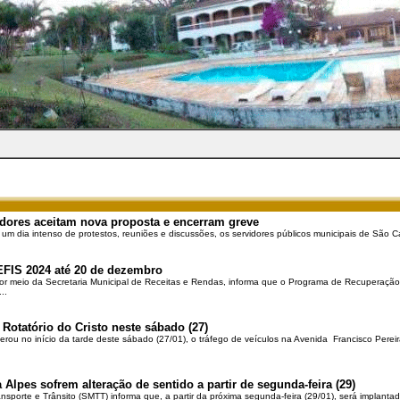
dores aceitam nova proposta e encerram greve
 um dia intenso de protestos, reuniões e discussões, os servidores públicos municipais de São Ca
EFIS 2024 até 20 de dezembro
por meio da Secretaria Municipal de Receitas e Rendas, informa que o Programa de Recuperação 
..
 Rotatório do Cristo neste sábado (27)
berou no início da tarde deste sábado (27/01), o tráfego de veículos na Avenida Francisco Pereir
 Alpes sofrem alteração de sentido a partir de segunda-feira (29)
ansporte e Trânsito (SMTT) informa que, a partir da próxima segunda-feira (29/01), será implantad