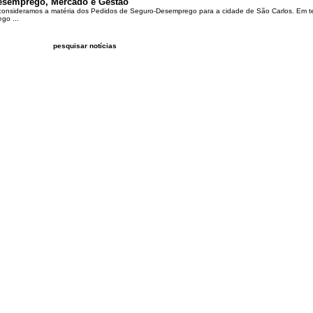
esemprego, Mercado e Gestão
 consideramos a matéria dos Pedidos de Seguro-Desemprego para a cidade de São Carlos. Em te
go ...
pesquisar notícias