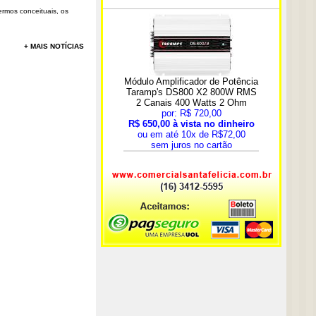
rmos conceituais, os
+ MAIS NOTÍCIAS