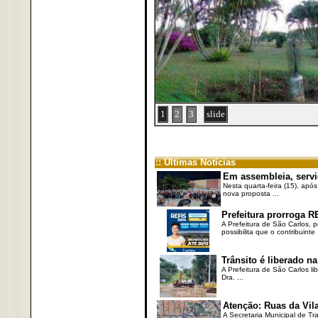
1
2
3
slide
:: Últimas Notícias
Em assembleia, servi
Nesta quarta-feira (15), após
nova proposta ...
Prefeitura prorroga R
A Prefeitura de São Carlos, 
possibilita que o contribuinte .
Trânsito é liberado na
A Prefeitura de São Carlos li
Dra. ...
Atenção: Ruas da Vila
A Secretaria Municipal de Tr