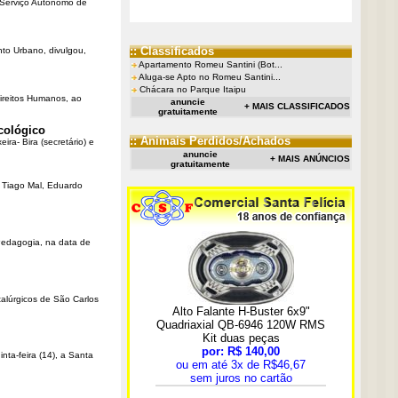
o Serviço Autônomo de
:: Classificados
nto Urbano, divulgou,
Apartamento Romeu Santini (Bot...
Aluga-se Apto no Romeu Santini...
Chácara no Parque Itaipu
Direitos Humanos, ao
anuncie
+ MAIS CLASSIFICADOS
gratuitamente
cológico
:: Animais Perdidos/Achados
ra- Bira (secretário) e
anuncie
+ MAIS ANÚNCIOS
gratuitamente
r Tiago Mal, Eduardo
Pedagogia, na data de
talúrgicos de São Carlos
ta-feira (14), a Santa