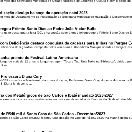
por meio das secretarias municipais de Obras Públicas e de Esportes e Cultura e com o apoio d
alização divulga balanço da operação natal 2023
 por meio do Departamento de Fiscalização da Secretaria Municipal de Habitação e Desenvolvime
regou Prêmio Santo Dias ao Padre João Victor Bulle
na noite desta quarta-feira (20), uma sessão solene onde foi entregue o Prêmio Santo Dias de 
..
om Deficiência destaca conquista de cadeiras para trilhas no Parque E
ciência do legislativo, composta pelos vereadores, Robertinho Mori (presidente), Ubirajara Teixei
.
ganha prêmio de Festival Latino-Americano
ongo de mais de 12 anos, o longa-metragem "Teca e Tuti: Uma Noite na Biblioteca", dirigido po
o ...
 Professora Diana Cury
ICEP comunica o falecimento da nossa docente, Professora Diana Cury, docente do curso de 
. Diana foi docente ...
ria dos Metalúrgicos de São Carlos e Ibaté mandato 2023-2027
no exercício de suas responsabilidades no processo de escolha da Diretoria do Sindicato dos Me
 de R$40 mil à Santa Casa de São Carlos - Dezembro/2023
ustrial de São Carlos (ACISC) realizou uma doação no valor de R$40.335,00 na manhã desta quin