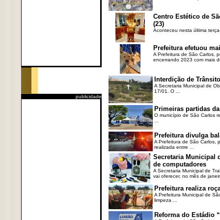
Centro Estético de Sã
(23)
Aconteceu nesta última terça
Prefeitura efetuou ma
A Prefeitura de São Carlos, 
encerrando 2023 com mais de 
Interdição de Trânsito
A Secretaria Municipal de Ob
17/01. O ...
publicidade
Primeiras partidas da
O município de São Carlos re
...
Prefeitura divulga b
A Prefeitura de São Carlos, 
realizada entre ...
Secretaria Municipal
de computadores
A Secretaria Municipal de T
vai oferecer, no mês de janeir
Prefeitura realiza r
A Prefeitura Municipal de Sã
limpeza ...
Reforma do Estádio “