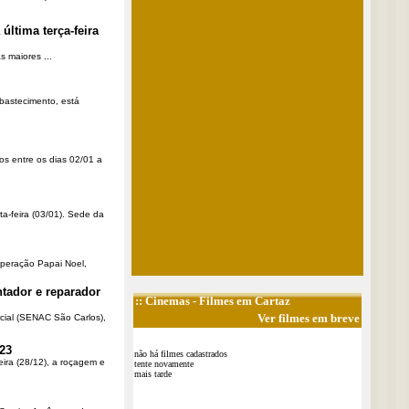
última terça-feira
 maiores ...
Abastecimento, está
os entre os dias 02/01 a
ta-feira (03/01). Sede da
Operação Papai Noel,
tador e reparador
::
Cinemas
- Filmes em Cartaz
Ver filmes em breve
cial (SENAC São Carlos),
23
não há filmes cadastrados
eira (28/12), a roçagem e
tente novamente
mais tarde