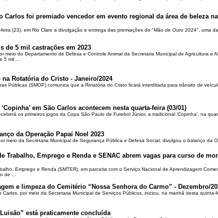
o Carlos foi premiado vencedor em evento regional da área de beleza na 
-feira (23), em Rio Claro a divulgação e entrega das premiações do "Mão de Ouro 2024", uma das
is de 5 mil castrações em 2023
por meio do Departamento de Defesa e Controle Animal da Secretaria Municipal de Agricultura e 
5 mil ...
 na Rotatória do Cristo - Janeiro/2024
ras Públicas (SMOP) comunica que a Rotatória do Cristo ficará interditada para trânsito de veícul
 ‘Copinha’ em São Carlos acontecem nesta quarta-feira (03/01)
ceberá os primeiros jogos da Copa São Paulo de Futebol Júnior, a tradicional ‘Copinha’, na quar
alanço da Operação Papai Noel 2023
por meio da Secretaria Municipal de Segurança Pública e Defesa Social, divulgou o balanço da 
 de Trabalho, Emprego e Renda e SENAC abrem vagas para curso de mon
rabalho, Emprego e Renda (SMTER), em parceria com o Serviço Nacional de Aprendizagem Comer
o de ...
oçagem e limpeza do Cemitério “Nossa Senhora do Carmo” - Dezembro/20
o Carlos, por meio da Secretaria Municipal de Serviços Públicos, iniciou, na manhã desta quinta-f
Luisão” está praticamente concluída