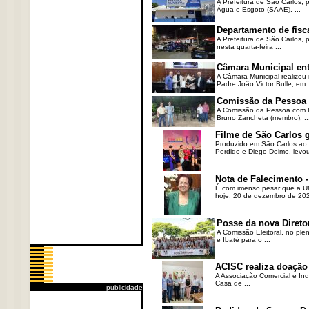
A Prefeitura de São Carlos, 
Água e Esgoto (SAAE), ...
Departamento de fisc
A Prefeitura de São Carlos,
nesta quarta-feira ...
Câmara Municipal ent
A Câmara Municipal realizou 
Padre João Victor Bulle, em .
Comissão da Pessoa c
A Comissão da Pessoa com Defi
Bruno Zancheta (membro), ..
Filme de São Carlos 
Produzido em São Carlos ao l
Perdido e Diego Doimo, levou 
Nota de Falecimento -
É com imenso pesar que a UN
hoje, 20 de dezembro de 2023
Posse da nova Direto
A Comissão Eleitoral, no ple
e Ibaté para o ...
ACISC realiza doação
A Associação Comercial e Ind
Casa de ...
publicidade