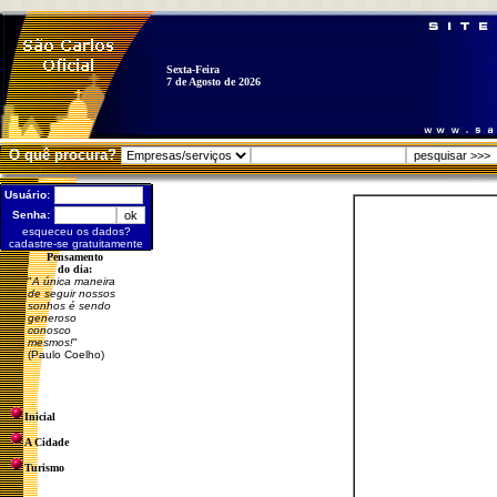
Sexta-Feira
7 de Agosto de 2026
O quê procura?
Usuário:
Senha:
esqueceu os dados?
cadastre-se gratuitamente
Pensamento
do dia:
"
A única maneira
de seguir nossos
sonhos é sendo
generoso
conosco
mesmos!
"
(Paulo Coelho)
Inicial
A Cidade
Turismo