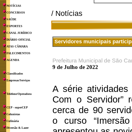
NOTÍCIAS
/ Notícias
CONCURSOS
SAÚDE
ESPORTES
CANAL JURÍDICO
DIÁRIO OFICIAL
Servidores municipais particip
ATAS CÂMARA
FALECIMENTOS
Prefeitura Municipal de São Ca
AGENDA
9 de Julho de 2022
Classificados
Empresas/Serviços
A série atividades
Telefone/Operadora
Com o Servidor” 
cerca de 90 servid
CEP - superCEP
Colunistas
o curso “Imersão
Culinária
Diversão & Lazer
apresentou as novid