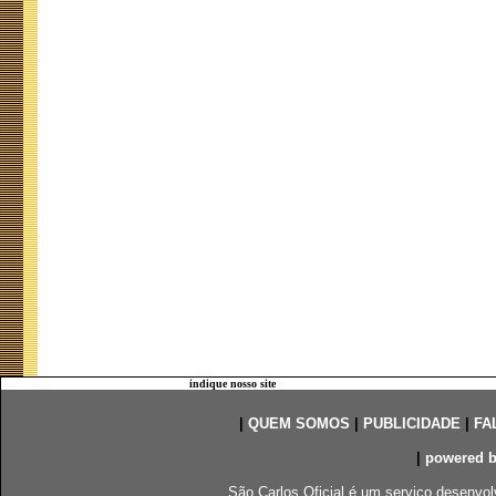
indique nosso site
|
QUEM SOMOS
|
PUBLICIDADE
|
FA
|
powered 
São Carlos Oficial é um serviço desenvol