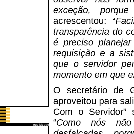
exceção, porque
acrescentou: “
Fac
transparência do c
é preciso planejar
requisição e a sis
que o servidor pe
momento em que el
O secretário de 
aproveitou para sal
Com o Servidor” s
“
Como nós não 
publicidade
desfalcadas, por