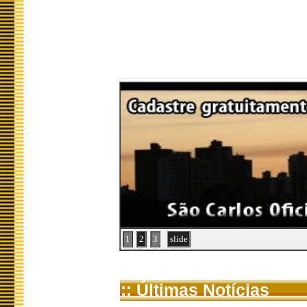
1
2
3
slide
:: Últimas Notícias