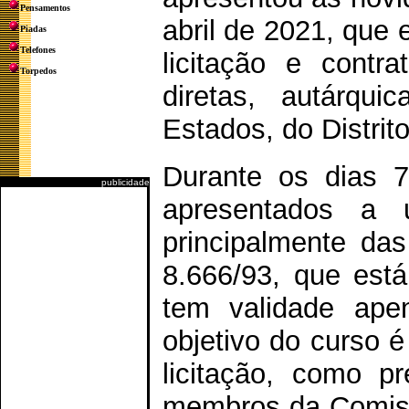
Pensamentos
abril de 2021, que
Piadas
Telefones
licitação e contr
Torpedos
diretas, autárqu
Estados, do Distrit
Durante os dias 7
publicidade
apresentados a 
principalmente das
8.666/93, que está
tem validade ap
objetivo do curso é
licitação, como p
membros da Comissã