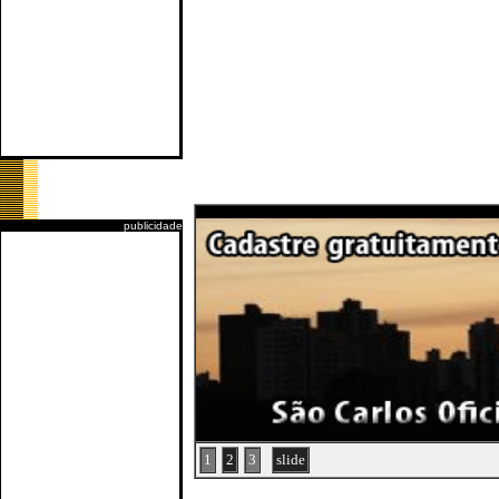
publicidade
1
2
3
slide