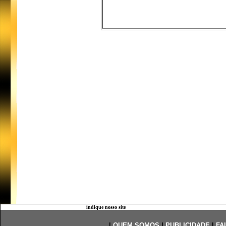
indique nosso site
|
QUEM SOMOS
|
PUBLICIDADE
|
FA