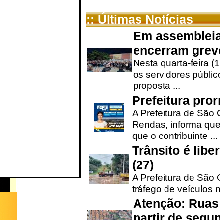
:: Últimas Notícias
Em assembleia
encerram grev
Nesta quarta-feira (
os servidores públic
proposta ...
Prefeitura pro
A Prefeitura de São 
Rendas, informa que
que o contribuinte ...
Trânsito é lib
(27)
A Prefeitura de São C
tráfego de veículos 
Atenção: Ruas 
partir de segun