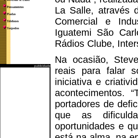
La Salle, através 
Pensamentos
Piadas
Comercial e Indu
Telefones
Torpedos
Iguatemi São Car
Rádios Clube, Inte
Na ocasião, Steven
publicidade
reais para falar
iniciativa e criati
acontecimentos. 
portadores de defic
que as dificul
oportunidades e qu
está na alma, na 