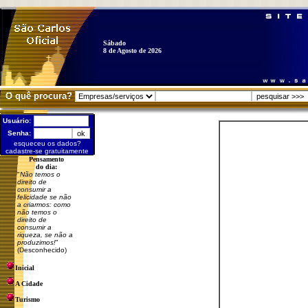
Sábado
8 de Agosto de 2026
O quê procura?
Usuário:
Senha:
esqueceu os dados?
cadastre-se gratuitamente
Pensamento
do dia:
"
Não temos o
direito de
consumir a
felicidade se não
a criarmos: como
não temos o
direito de
consumir a
riqueza, se não a
produzimos!
"
(Desconhecido)
Inicial
A Cidade
Turismo