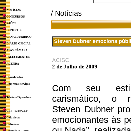
NOTÍCIAS
/ Notícias
CONCURSOS
SAÚDE
ESPORTES
CANAL JURÍDICO
Steven Dubner emociona públi
DIÁRIO OFICIAL
ATAS CÂMARA
FALECIMENTOS
ACISC
AGENDA
2 de Julho de 2009
Classificados
Empresas/Serviços
Com seu esti
carismático, o 
Telefone/Operadora
Steven Dubner pr
CEP - superCEP
emocionantes às pe
Colunistas
Culinária
ou Nada”, realizada 
Diversão & Lazer