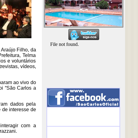
 Araújo Filho, da
refeitura, Telma
ios e voluntários
revistas, vídeos,
iparam ao vivo do
oi “São Carlos a
oram dados pela
 de interesse de
nteragir com a
razzani.