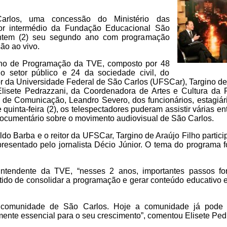
rlos, uma concessão do Ministério das
por intermédio da Fundação Educacional São
ntem (2) seu segundo ano com programação
ão ao vivo.
lho de Programação da TVE, composto por 48
o setor público e 24 da sociedade civil, do
or da Universidade Federal de São Carlos (UFSCar), Targino de
Elisete Pedrazzani, da Coordenadora de Artes e Cultura da P
al de Comunicação, Leandro Severo, dos funcionários, estagiár
 quinta-feira (2), os telespectadores puderam assistir várias ent
documentário sobre o movimento audiovisual de São Carlos.
aldo Barba e o reitor da UFSCar, Targino de Araújo Filho partic
presentado pelo jornalista Décio Júnior. O tema do programa f
ntendente da TVE, “nesses 2 anos, importantes passos f
tido de consolidar a programação e gerar conteúdo educativo e
comunidade de São Carlos. Hoje a comunidade já pode i
ente essencial para o seu crescimento”, comentou Elisete Ped