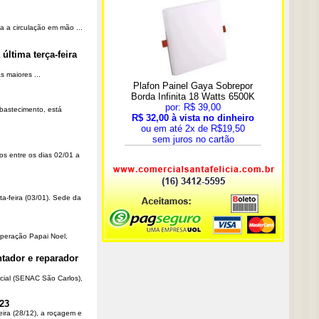
a a circulação em mão ...
última terça-feira
 maiores ...
Abastecimento, está
os entre os dias 02/01 a
ta-feira (03/01). Sede da
Operação Papai Noel,
tador e reparador
cial (SENAC São Carlos),
23
eira (28/12), a roçagem e