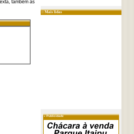
 sexta, também às
:: Mais lidas
»
Publicidade