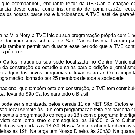
 que acompanhou, enquanto reitor da UFSCar, a criação d
ncia deste canal como instrumento de comunicação, educ
os os nossos parceiros e funcionários. A TVE está de parabé
a na Vila Nery, a TVE iniciou sua programação própria com 1 h
 e documentários sobre a de São Carlos história fizeram par
aís também permitiram durante esse período que a TVE cont
s públicos.
arlos inaugurou sua sede localizada no Centro Municipal
m da construção do estúdio e salas para a edição e jornalis
m adquiridos novos programas e levados ao ar. Outro import
ogramação, formado por 25 membros de toda a sociedade.
a nacional que também está em construção, a TVE tem contribu
a, levando São Carlos para todo o Brasil.
 pode ser sintonizada pelos canais 11 da NET São Carlos 
ssão local sempre às 18h com programação feita em parceria co
a sexta a programação começa às 18h com o programa Interlig
vista com jornalismo e em seguida, às 19h50, o Giro Cultu
bido as segundas às 18h30, Nossa Viola, exibido também as s
feiras às 19h. Na terça tem Nosso Direito, às 20h30. Na quarta