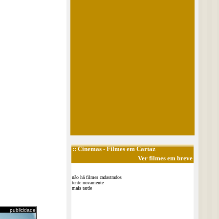
::
Cinemas
- Filmes em Cartaz
Ver filmes em breve
não há filmes cadastrados
tente novamente
mais tarde
publicidade