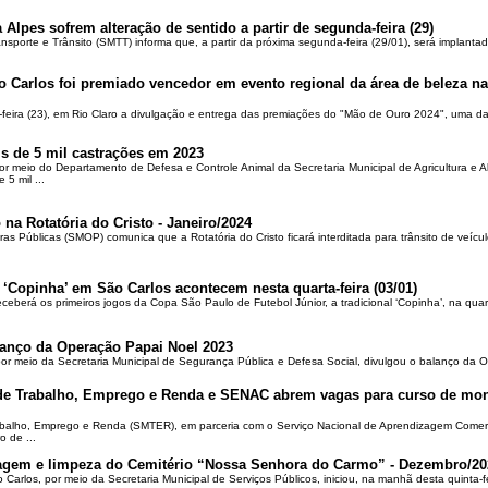
 Alpes sofrem alteração de sentido a partir de segunda-feira (29)
ansporte e Trânsito (SMTT) informa que, a partir da próxima segunda-feira (29/01), será implantad
o Carlos foi premiado vencedor em evento regional da área de beleza na 
-feira (23), em Rio Claro a divulgação e entrega das premiações do "Mão de Ouro 2024", uma das
is de 5 mil castrações em 2023
por meio do Departamento de Defesa e Controle Animal da Secretaria Municipal de Agricultura e 
5 mil ...
 na Rotatória do Cristo - Janeiro/2024
ras Públicas (SMOP) comunica que a Rotatória do Cristo ficará interditada para trânsito de veícul
 ‘Copinha’ em São Carlos acontecem nesta quarta-feira (03/01)
ceberá os primeiros jogos da Copa São Paulo de Futebol Júnior, a tradicional ‘Copinha’, na quar
alanço da Operação Papai Noel 2023
por meio da Secretaria Municipal de Segurança Pública e Defesa Social, divulgou o balanço da 
 de Trabalho, Emprego e Renda e SENAC abrem vagas para curso de mon
rabalho, Emprego e Renda (SMTER), em parceria com o Serviço Nacional de Aprendizagem Comer
o de ...
oçagem e limpeza do Cemitério “Nossa Senhora do Carmo” - Dezembro/20
o Carlos, por meio da Secretaria Municipal de Serviços Públicos, iniciou, na manhã desta quinta-f