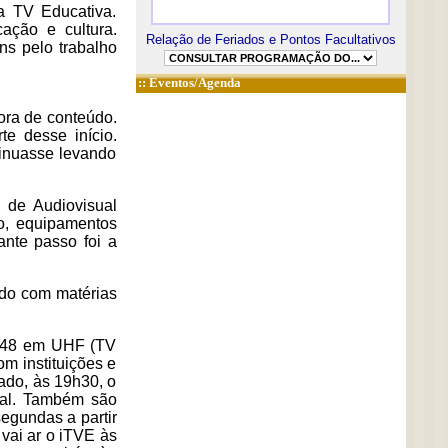
a TV Educativa.
ação e cultura.
Relação de Feriados e Pontos Facultativos
ns pelo trabalho
::
Eventos/Agenda
ora de conteúdo.
te desse início.
inuasse levando
 de Audiovisual
mo, equipamentos
ante passo foi a
ído com matérias
e 48 em UHF (TV
m instituições e
ado, às 19h30, o
ral. Também são
egundas a partir
 vai ar o iTVE às