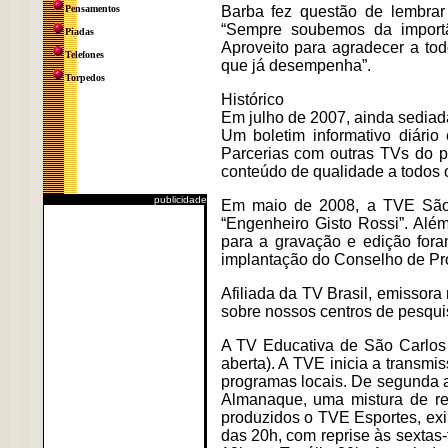
Pensamentos
Barba fez questão de lembrar
“Sempre soubemos da importâ
Piadas
Aproveito para agradecer a tod
Telefones
que já desempenha”.
Torpedos
Histórico
Em julho de 2007, ainda sediad
Um boletim informativo diário
Parcerias com outras TVs do p
conteúdo de qualidade a todos o
publicidade
Em maio de 2008, a TVE São C
“Engenheiro Gisto Rossi”. Alé
para a gravação e edição fora
implantação do Conselho de Pr
Afiliada da TV Brasil, emissor
sobre nossos centros de pesquis
A TV Educativa de São Carlos
aberta). A TVE inicia a transmi
programas locais. De segunda 
Almanaque, uma mistura de re
produzidos o TVE Esportes, exi
das 20h, com reprise às sextas-