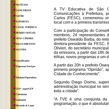
NOTÍCIAS
A TV Educativa de São Ca
CONCURSOS
Comunicações à Prefeitura, 
SAÚDE
Carlos (FESC), comemorou o
ESPORTES
local com e a primeira transmiss
CANAL JURÍDICO
Com a participação do Conse
DIÁRIO OFICIAL
membros, 24 representantes d
ATAS CÂMARA
prefeito Oswaldo Barba, do reit
diretora-presidente da FESC, 
FALECIMENTOS
Olivieri, do secretário municip
AGENDA
da emissora, a partir das 18h de
trilhas, novos programas e um 
Classificados
A partir das 20h o prefeito Osw
Empresas/Serviços
primeiro programa “Opinião”, a
Cidade do Conhecimento”.
Telefone/Operadora
Segundo Diego Doimo, superi
administração municipal no sen
CEP - superCEP
toda a cidade”.
Colunistas
“A TVE é uma conquista da 
Culinária
programação, o que é absolutam
Diversão & Lazer