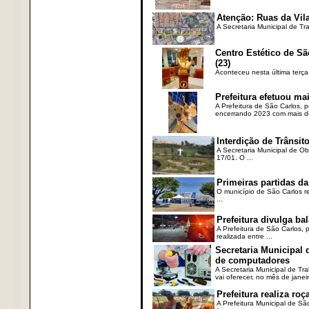
Atenção: Ruas da Vila
A Secretaria Municipal de Tr
Centro Estético de Sã
(23)
Aconteceu nesta última terça
Prefeitura efetuou ma
A Prefeitura de São Carlos, 
encerrando 2023 com mais de 
Interdição de Trânsito
A Secretaria Municipal de Ob
17/01. O ...
Primeiras partidas da
O município de São Carlos re
...
Prefeitura divulga b
A Prefeitura de São Carlos, 
realizada entre ...
Secretaria Municipal
de computadores
A Secretaria Municipal de T
vai oferecer, no mês de janeir
Prefeitura realiza r
A Prefeitura Municipal de Sã