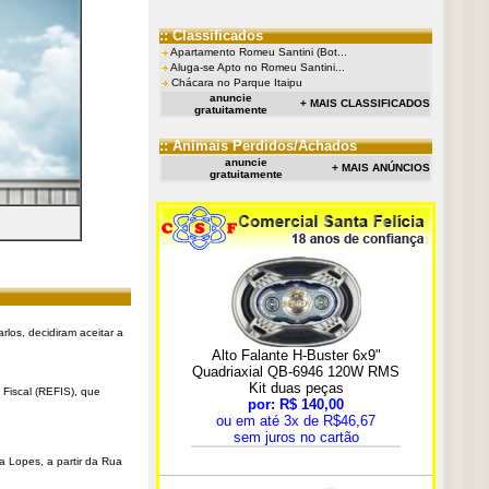
:: Classificados
Apartamento Romeu Santini (Bot...
Aluga-se Apto no Romeu Santini...
Chácara no Parque Itaipu
anuncie
+ MAIS CLASSIFICADOS
gratuitamente
:: Animais Perdidos/Achados
anuncie
+ MAIS ANÚNCIOS
gratuitamente
rlos, decidiram aceitar a
Fiscal (REFIS), que
a Lopes, a partir da Rua