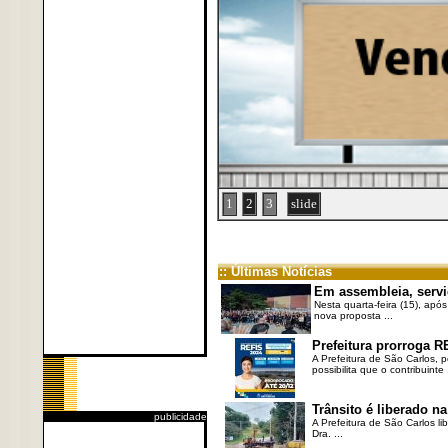
1
2
3
slide
:: Últimas Notícias
Em assembleia, servi
Nesta quarta-feira (15), após
nova proposta ...
Prefeitura prorroga R
A Prefeitura de São Carlos, 
possibilita que o contribuinte .
Trânsito é liberado na
publicidade
A Prefeitura de São Carlos li
Dra. ...