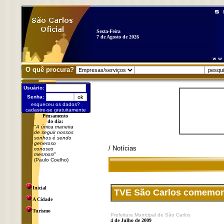
Sexta-Feira
7 de Agosto de 2026
O quê procura?
Usuário:
Senha:
esqueceu os dados?
cadastre-se gratuitamente
Pensamento
do dia:
"
A única maneira
de seguir nossos
sonhos é sendo
generoso
/ Notícias
conosco
mesmos!
"
(Paulo Coelho)
Inicial
TVE São Carlos comemora
A Cidade
Turismo
Prefeitura Municipal de São Carlos
4 de Julho de 2009