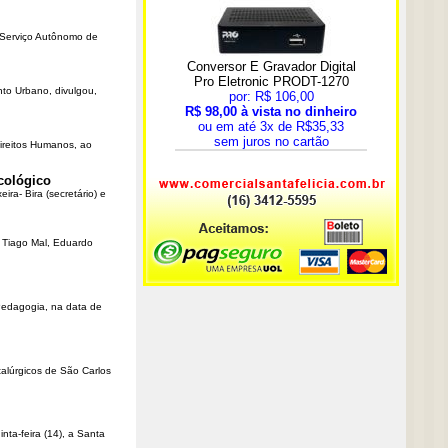
o Serviço Autônomo de
nto Urbano, divulgou,
Direitos Humanos, ao
cológico
ra- Bira (secretário) e
r Tiago Mal, Eduardo
Pedagogia, na data de
talúrgicos de São Carlos
ta-feira (14), a Santa