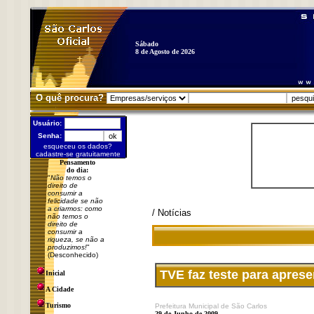
Sábado
8 de Agosto de 2026
O quê procura?
Usuário:
Senha:
esqueceu os dados?
cadastre-se gratuitamente
Pensamento
do dia:
"
Não temos o
direito de
consumir a
felicidade se não
a criarmos: como
/ Notícias
não temos o
direito de
consumir a
riqueza, se não a
produzimos!
"
(Desconhecido)
TVE faz teste para apres
Inicial
A Cidade
Turismo
Prefeitura Municipal de São Carlos
29 de Junho de 2009