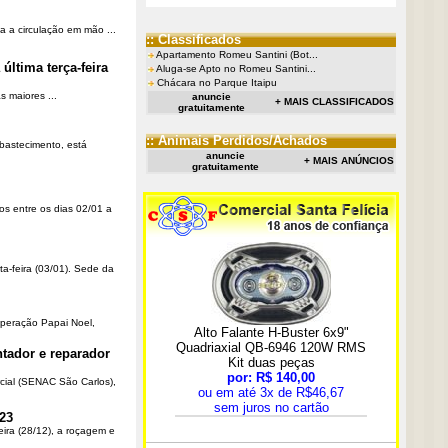
a a circulação em mão ...
:: Classificados
Apartamento Romeu Santini (Bot...
última terça-feira
Aluga-se Apto no Romeu Santini...
Chácara no Parque Itaipu
 maiores ...
anuncie
+ MAIS CLASSIFICADOS
gratuitamente
:: Animais Perdidos/Achados
Abastecimento, está
anuncie
+ MAIS ANÚNCIOS
gratuitamente
os entre os dias 02/01 a
ta-feira (03/01). Sede da
Operação Papai Noel,
tador e reparador
cial (SENAC São Carlos),
23
eira (28/12), a roçagem e