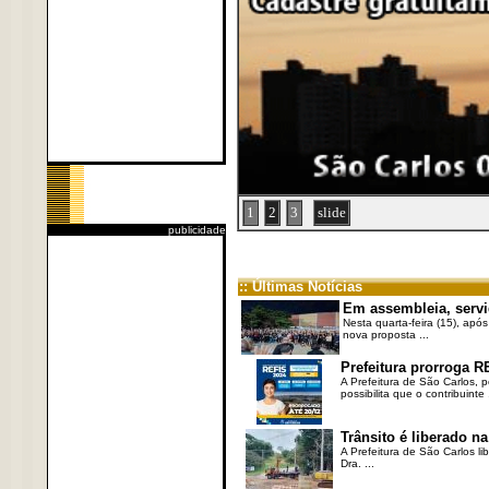
1
2
3
slide
publicidade
:: Últimas Notícias
Em assembleia, servi
Nesta quarta-feira (15), após
nova proposta ...
Prefeitura prorroga R
A Prefeitura de São Carlos, 
possibilita que o contribuinte .
Trânsito é liberado na
A Prefeitura de São Carlos li
Dra. ...