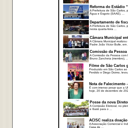
Reforma do Estádio “
A Prefeitura de São Carlos, 
Água e Esgoto (SAAE), ...
Departamento de fisc
A Prefeitura de São Carlos,
nesta quarta-feira ...
Câmara Municipal ent
A Câmara Municipal realizou 
Padre João Victor Bulle, em .
Comissão da Pessoa c
A Comissão da Pessoa com Defi
Bruno Zancheta (membro), ..
Filme de São Carlos 
Produzido em São Carlos ao l
Perdido e Diego Doimo, levou 
Nota de Falecimento -
É com imenso pesar que a UN
hoje, 20 de dezembro de 2023
Posse da nova Direto
A Comissão Eleitoral, no ple
e Ibaté para o ...
ACISC realiza doação
A Associação Comercial e Ind
Casa de ...