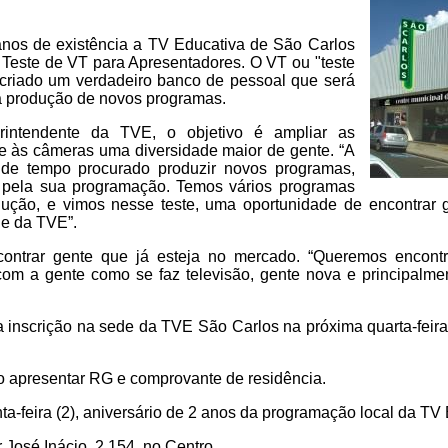
os de existência a TV Educativa de São Carlos
 Teste de VT para Apresentadores. O VT ou "teste
a criado um verdadeiro banco de pessoal que será
 produção de novos programas.
intendente da TVE, o objetivo é ampliar as
nte às câmeras uma diversidade maior de gente. “A
de tempo procurado produzir novos programas,
e pela sua programação. Temos vários programas
ução, e vimos nesse teste, uma oportunidade de encontrar 
de da TVE”.
contrar gente que já esteja no mercado. “Queremos encont
om a gente como se faz televisão, gente nova e principalmen
 inscrição na sede da TVE São Carlos na próxima quarta-feira,
io apresentar RG e comprovante de residência.
nta-feira (2), aniversário de 2 anos da programação local da TV
 José Inácio, 2.154, no Centro.