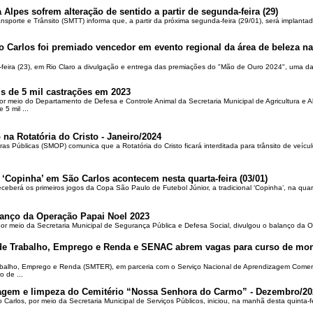
 Alpes sofrem alteração de sentido a partir de segunda-feira (29)
ansporte e Trânsito (SMTT) informa que, a partir da próxima segunda-feira (29/01), será implantad
o Carlos foi premiado vencedor em evento regional da área de beleza na 
-feira (23), em Rio Claro a divulgação e entrega das premiações do "Mão de Ouro 2024", uma das
is de 5 mil castrações em 2023
por meio do Departamento de Defesa e Controle Animal da Secretaria Municipal de Agricultura e 
5 mil ...
 na Rotatória do Cristo - Janeiro/2024
ras Públicas (SMOP) comunica que a Rotatória do Cristo ficará interditada para trânsito de veícul
 ‘Copinha’ em São Carlos acontecem nesta quarta-feira (03/01)
ceberá os primeiros jogos da Copa São Paulo de Futebol Júnior, a tradicional ‘Copinha’, na quar
alanço da Operação Papai Noel 2023
por meio da Secretaria Municipal de Segurança Pública e Defesa Social, divulgou o balanço da 
 de Trabalho, Emprego e Renda e SENAC abrem vagas para curso de mon
rabalho, Emprego e Renda (SMTER), em parceria com o Serviço Nacional de Aprendizagem Comer
o de ...
oçagem e limpeza do Cemitério “Nossa Senhora do Carmo” - Dezembro/20
o Carlos, por meio da Secretaria Municipal de Serviços Públicos, iniciou, na manhã desta quinta-f