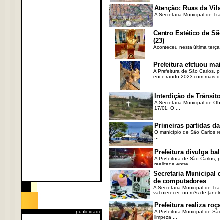
Atenção: Ruas da Vila
A Secretaria Municipal de Tr
Centro Estético de Sã
(23)
Aconteceu nesta última terça
Prefeitura efetuou ma
A Prefeitura de São Carlos, 
encerrando 2023 com mais de 
Interdição de Trânsito
A Secretaria Municipal de Ob
17/01. O ...
Primeiras partidas da
O município de São Carlos re
...
Prefeitura divulga b
A Prefeitura de São Carlos, 
realizada entre ...
Secretaria Municipal
de computadores
A Secretaria Municipal de T
vai oferecer, no mês de janeir
Prefeitura realiza r
publicidade
A Prefeitura Municipal de Sã
limpeza ...