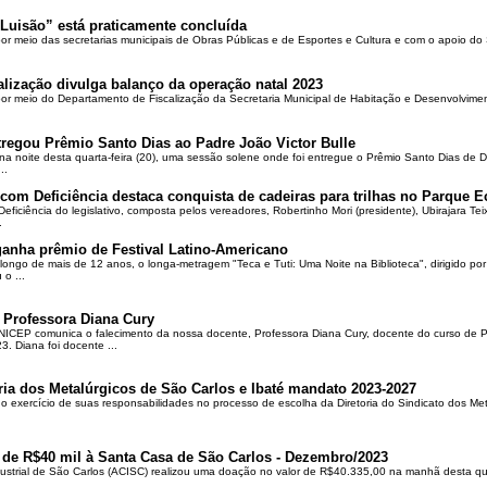
Luisão” está praticamente concluída
por meio das secretarias municipais de Obras Públicas e de Esportes e Cultura e com o apoio d
alização divulga balanço da operação natal 2023
 por meio do Departamento de Fiscalização da Secretaria Municipal de Habitação e Desenvolvime
regou Prêmio Santo Dias ao Padre João Victor Bulle
na noite desta quarta-feira (20), uma sessão solene onde foi entregue o Prêmio Santo Dias de 
..
om Deficiência destaca conquista de cadeiras para trilhas no Parque E
ciência do legislativo, composta pelos vereadores, Robertinho Mori (presidente), Ubirajara Teixei
.
ganha prêmio de Festival Latino-Americano
ongo de mais de 12 anos, o longa-metragem "Teca e Tuti: Uma Noite na Biblioteca", dirigido po
o ...
 Professora Diana Cury
ICEP comunica o falecimento da nossa docente, Professora Diana Cury, docente do curso de 
. Diana foi docente ...
ria dos Metalúrgicos de São Carlos e Ibaté mandato 2023-2027
no exercício de suas responsabilidades no processo de escolha da Diretoria do Sindicato dos Me
 de R$40 mil à Santa Casa de São Carlos - Dezembro/2023
ustrial de São Carlos (ACISC) realizou uma doação no valor de R$40.335,00 na manhã desta quin