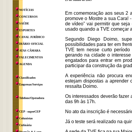
NOTÍCIAS
Em comemoração aos seus 2 an
CONCURSOS
promove o Mostre a sua Cara! -
de vídeo" vai permitir que sej
SAÚDE
usado quando a TVE começar a
ESPORTES
CANAL JURÍDICO
Segundo Diego Doimo, super
possibilidades para ter em fre
DIÁRIO OFICIAL
TVE tem nesse curto período 
ATAS CÂMARA
gerando na cidade o interess
FALECIMENTOS
engatados para entrar em prod
AGENDA
participar da construção da gra
A experiência não procura en
Classificados
estejam dispostas a aprender c
Empresas/Serviços
ressalta Doimo.
Os interessados deverão fazer a
Telefone/Operadora
das 9h às 17h.
No ato da inscrição é necessár
CEP - superCEP
Colunistas
Já o teste será realizado na qui
Culinária
A sede da TVE fica na rua Major
Diversão & Lazer